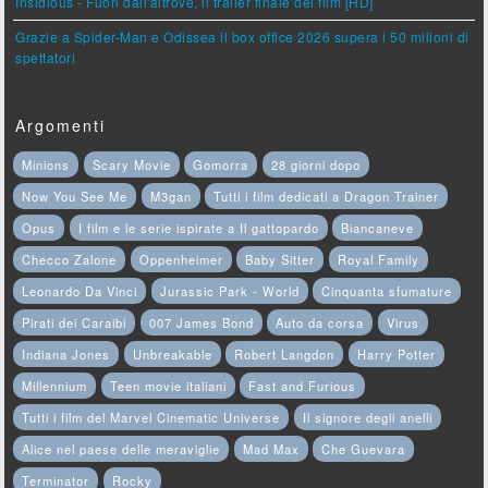
Insidious - Fuori dall'altrove, il trailer finale del film [HD]
Grazie a Spider-Man e Odissea il box office 2026 supera i 50 milioni di
spettatori
Argomenti
Minions
Scary Movie
Gomorra
28 giorni dopo
Now You See Me
M3gan
Tutti i film dedicati a Dragon Trainer
Opus
I film e le serie ispirate a Il gattopardo
Biancaneve
Checco Zalone
Oppenheimer
Baby Sitter
Royal Family
Leonardo Da Vinci
Jurassic Park - World
Cinquanta sfumature
Pirati dei Caraibi
007 James Bond
Auto da corsa
Virus
Indiana Jones
Unbreakable
Robert Langdon
Harry Potter
Millennium
Teen movie italiani
Fast and Furious
Tutti i film del Marvel Cinematic Universe
Il signore degli anelli
Alice nel paese delle meraviglie
Mad Max
Che Guevara
Terminator
Rocky