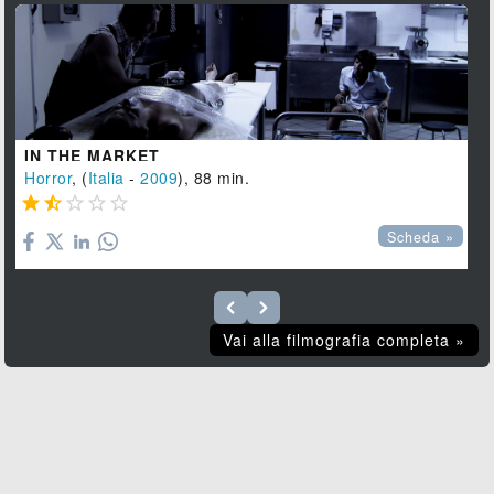
IN THE MARKET
Horror
, (
Italia
-
2009
), 88 min.





Scheda »
Vai alla filmografia completa »