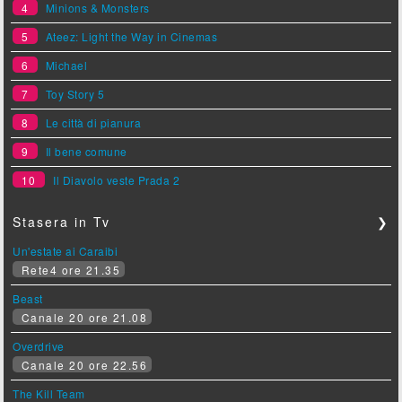
4
Minions & Monsters
5
Ateez: Light the Way in Cinemas
6
Michael
7
Toy Story 5
8
Le città di pianura
9
Il bene comune
10
Il Diavolo veste Prada 2
Stasera in Tv
❯
Un'estate ai Caraibi
Rete4 ore 21.35
Beast
Canale 20 ore 21.08
Overdrive
Canale 20 ore 22.56
The Kill Team