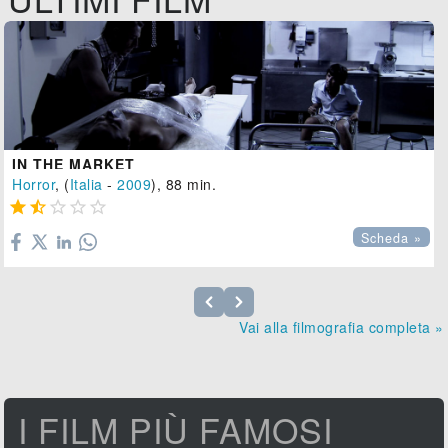
IN THE MARKET
Horror
, (
Italia
-
2009
), 88 min.





Scheda »
Vai alla filmografia completa »
I FILM PIÙ FAMOSI