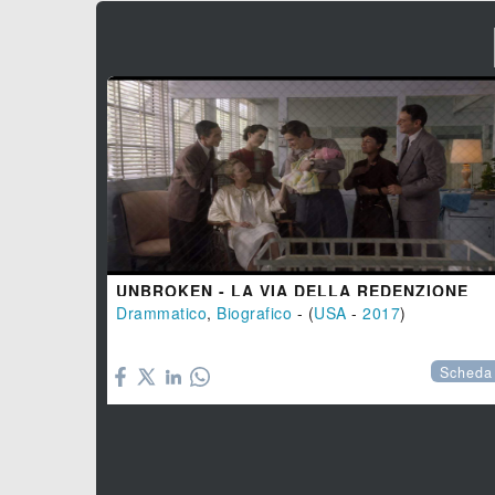
UNBROKEN - LA VIA DELLA REDENZIONE
Drammatico
,
Biografico
- (
USA
-
2017
)

Scheda