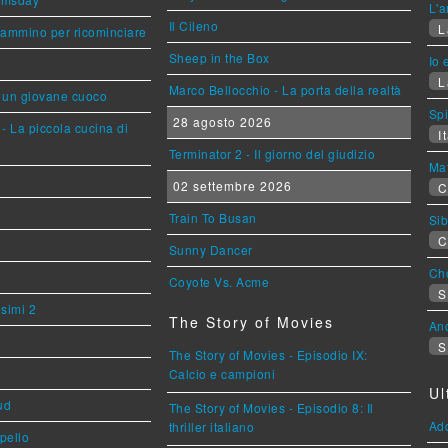
L'a
Il Cileno
L
cammino per ricominciare
Sheep in the Box
Io 
L
Marco Bellocchio - La porta della realtà
i un giovane cuoco
Sp
28 agosto 2026
- La piccola cucina di
It
Terminator 2 - Il giorno del giudizio
Mat
02 settembre 2026
C
Train To Busan
Sib
C
Sunny Dancer
Cho
Coyote Vs. Acme
S
esimi 2
The Story of Movies
An
S
The Story of Movies - Episodio IX:
Calcio e campioni
Ul
ud
The Story of Movies - Episodio 8: Il
Ad
thriller italiano
ppello