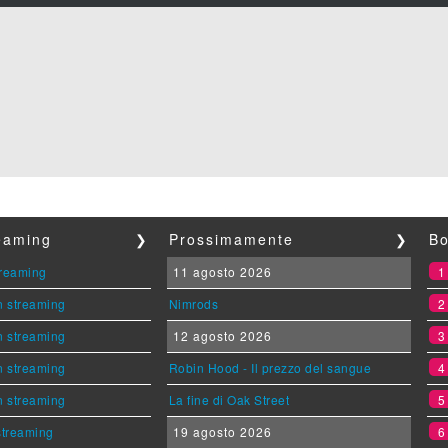
reaming
❯
Prossimamente
❯
Bo
streaming
11 agosto 2026
n streaming
Nimrods
n streaming
12 agosto 2026
n streaming
Robin Hood - Il prezzo del sangue
n streaming
La fine di Oak Street
 streaming
19 agosto 2026