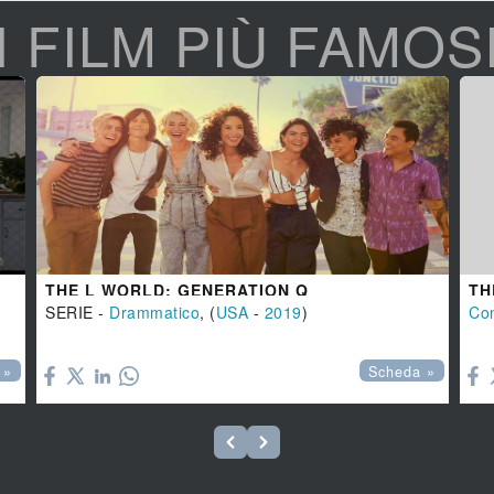
I FILM PIÙ FAMOS
THE L WORLD: GENERATION Q
TH
SERIE -
Drammatico
, (
USA
-
2019
)
Co


 »
Scheda »