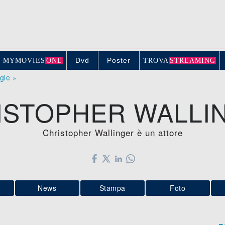
Dvd
Poster
MYMOVIE
S
ONE
TROV
A
STREAMING
ogle »
ISTOPHER WALLI
Christopher Wallinger è un attore
News
Stampa
Foto