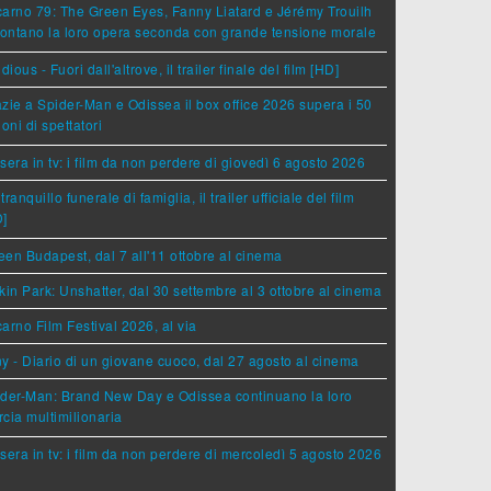
arno 79: The Green Eyes, Fanny Liatard e Jérémy Trouilh
rontano la loro opera seconda con grande tensione morale
idious - Fuori dall'altrove, il trailer finale del film [HD]
zie a Spider-Man e Odissea il box office 2026 supera i 50
ioni di spettatori
sera in tv: i film da non perdere di giovedì 6 agosto 2026
tranquillo funerale di famiglia, il trailer ufficiale del film
D]
en Budapest, dal 7 all'11 ottobre al cinema
kin Park: Unshatter, dal 30 settembre al 3 ottobre al cinema
arno Film Festival 2026, al via
y - Diario di un giovane cuoco, dal 27 agosto al cinema
der-Man: Brand New Day e Odissea continuano la loro
cia multimilionaria
sera in tv: i film da non perdere di mercoledì 5 agosto 2026