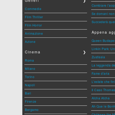
Generi
❯
Cambiare l'acqu
Commedie
Se domani non 
Film Thriller
Succederà ques
Film Horror
Appena agg
Animazione
Queen Budape
Azione
Linkin Park: Un
Cinema
❯
Zustissia
Roma
La leggenda de
Milano
Fame d'aria
Torino
L'estate che fin
Napoli
Il Caso Thoma
Bari
Atcha Atcha
Firenze
Ah Que le Bonh
Bergamo
Chiikawa the M