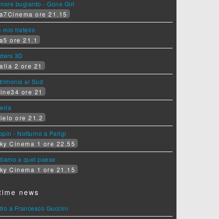
more bugiardo - Gone Girl
a7Cinema ore 21.15
e mio fratello
a5 ore 21.1
iders 3D
alia 2 ore 21
rimonio al Sud
ine34 ore 21
eria
ielo ore 21.2
pin - Notturno a Parigi
ky Cinema 1 ore 22.55
diamo a quel paese
ky Cinema 1 ore 21.15
time news
dio a Francesco Guccini