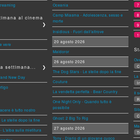
streaming
Oceania
Camp Miasma - Adolescenza, sesso e
timana al cinema
morte
❯
Insidious - Fuori dall'altrove
1
20 agosto 2026
le vere
St
Maldoror
Ov
26 agosto 2026
C
a settimana...
❯
The Dog Stars - Le stelle dopo la fine
La 
Brand New Day
Couture
Ir
rtigo
La vendetta perfetta - Bear Country
Il 
R
One Night Only - Quando tutto è
possibile
Sib
piacere è tutto nostro
C
Ghost: 2 Big To Rig
 Le stelle dopo la fine
Mag
27 agosto 2026
L'alba sulla mietitura
T
Tony - Diario di un giovane cuoco
omsday