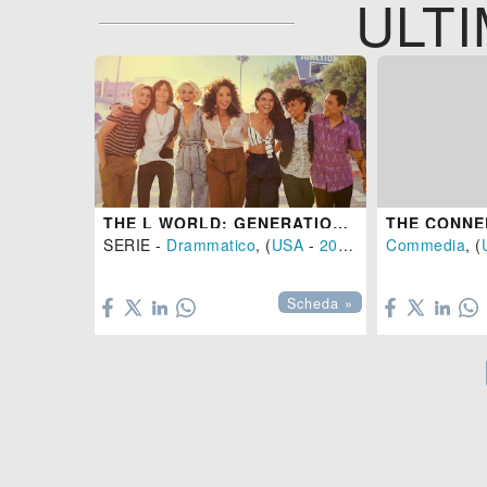
ULTI
THE L WORLD: GENERATION Q
THE CONNE
SERIE -
Drammatico
, (
USA
-
2019
)
Commedia
, (


Scheda »