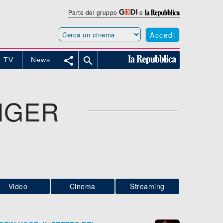
Parte del gruppo
e
Accedi


TV
News
NGER
Video
Cinema
Streaming