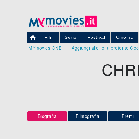

Film
Serie
Festival
Cinema
MYmovies ONE »
Aggiungi alle fonti preferite Go
CHR
Biografia
Filmografia
Premi