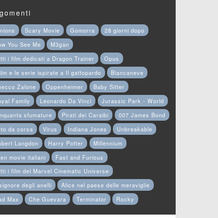
gomenti
nions
Scary Movie
Gomorra
28 giorni dopo
ow You See Me
M3gan
tti i film dedicati a Dragon Trainer
Opus
film e le serie ispirate a Il gattopardo
Biancaneve
hecco Zalone
Oppenheimer
Baby Sitter
yal Family
Leonardo Da Vinci
Jurassic Park - World
nquanta sfumature
Pirati dei Caraibi
007 James Bond
to da corsa
Virus
Indiana Jones
Unbreakable
obert Langdon
Harry Potter
Millennium
en movie italiani
Fast and Furious
tti i film del Marvel Cinematic Universe
 signore degli anelli
Alice nel paese delle meraviglie
ad Max
Che Guevara
Terminator
Rocky