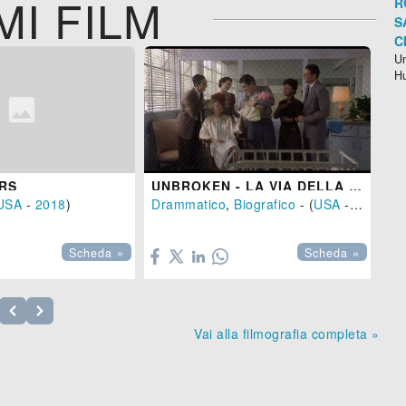
MI FILM
R
S
C
Un
H
RS
UNBROKEN - LA VIA DELLA REDENZIONE
USA
-
2018
)
Drammatico
,
Biografico
- (
USA
-
2017
)

Scheda »
Scheda »
Vai alla filmografia completa »