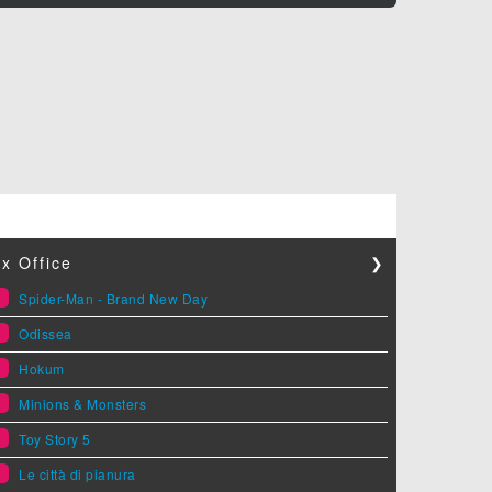
x Office
❯
1
Spider-Man - Brand New Day
2
Odissea
3
Hokum
4
Minions & Monsters
5
Toy Story 5
6
Le città di pianura