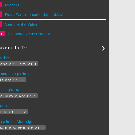
7
Michael
8
Deep Water - Incubo dagli abissi
9
Sentimental Value
0
Il Diavolo veste Prada 2
asera in Tv
❯
erdrive
anale 20 ore 21.1
tempesta perfetta
is ore 21.25
sesto giorno
ai Movie ore 21.1
eria
ielo ore 21.2
ic in the Moonlight
wenty Seven ore 21.1