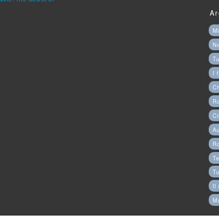
Ar
Mi
N
Tu
I 
C
Ro
Ci
Au
R
Te
Tu
Il
M