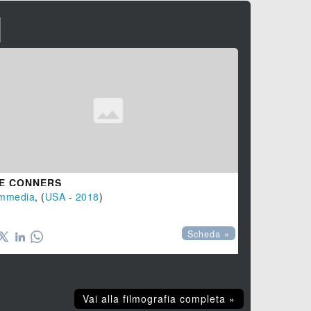
I
E CONNERS
mmedia
, (
USA
-
2018
)
Scheda »
Vai alla filmografia completa »