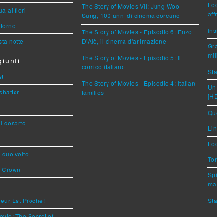
Loc
The Story of Movies VII: Jung Woo-
a ai fiori
aff
Sung, 100 anni di cinema coreano
torno
Ins
The Story of Movies - Episodio 6: Enzo
ta notte
D'Alò, il cinema d'animazione
Gra
mil
The Story of Movies - Episodio 5: Il
iunti
comico italiano
Sta
st
The Story of Movies - Episodio 4: Italian
Un 
shatter
families
[H
Que
l deserto
Lin
Loc
ì due volte
Ton
s Crown
Spi
mar
eur Est Proche!
Sta
ovie: The Secret of