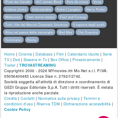
Pirati dei Caraibi
007 James Bond
Auto da corsa
Virus
Indiana Jones
Unbreakable
Robert Langdon
Harry Potter
Millennium
Teen movie italiani
Fast and Furious
Tutti i film del Marvel Cinematic Universe
Il signore degli anelli
Alice nel paese delle meraviglie
Mad Max
Che Guevara
Terminator
Rocky
Home
|
Cinema
|
Database
|
Film
|
Calendario Uscite
|
Serie
TV
|
Dvd
|
Stasera in Tv
|
Box Office
|
Prossimamente
|
Trailer
|
TROVASTREAMING
Copyright© 2000 - 2026 MYmovies.it® Mo-Net s.r.l. P.IVA:
05056400483 Licenza Siae n. 2792/I/2742.
Società soggetta all'attività di direzione e coordinamento di
GEDI Gruppo Editoriale S.p.A. Tutti i diritti riservati. È vietata
la riproduzione anche parziale.
Credits
|
Contatti
|
Normativa sulla privacy
|
Termini e
condizioni d'uso
|
Riserva TDM
|
Dichiarazione accessibilità
|
Cookie Policy