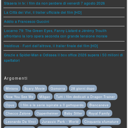
Stasera in tv: i film da non perdere di venerdì 7 agosto 2026
La Città dei Vivi, il trailer ufficiale del film [HD]
Addio a Francesco Guccini
Locarno 79: The Green Eyes, Fanny Liatard e Jérémy Trouilh
affrontano la loro opera seconda con grande tensione morale
Insidious - Fuori dall'altrove, il trailer finale del film [HD]
Grazie a Spider-Man e Odissea il box office 2026 supera i 50 milioni di
spettatori
Argomenti
Minions
Scary Movie
Gomorra
28 giorni dopo
Now You See Me
M3gan
Tutti i film dedicati a Dragon Trainer
Opus
I film e le serie ispirate a Il gattopardo
Biancaneve
Checco Zalone
Oppenheimer
Baby Sitter
Royal Family
Leonardo Da Vinci
Jurassic Park - World
Cinquanta sfumature