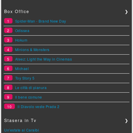
Box Office
❯
1
Spider-Man - Brand New Day
2
Odissea
3
Hokum
4
Minions & Monsters
5
Ateez: Light the Way in Cinemas
6
Michael
7
Toy Story 5
8
Le città di pianura
9
Il bene comune
10
Il Diavolo veste Prada 2
Stasera in Tv
❯
Un'estate ai Caraibi