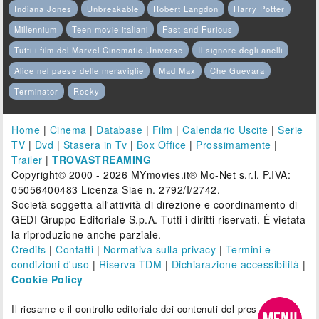
Indiana Jones
Unbreakable
Robert Langdon
Harry Potter
Millennium
Teen movie italiani
Fast and Furious
Tutti i film del Marvel Cinematic Universe
Il signore degli anelli
Alice nel paese delle meraviglie
Mad Max
Che Guevara
Terminator
Rocky
Home
|
Cinema
|
Database
|
Film
|
Calendario Uscite
|
Serie
TV
|
Dvd
|
Stasera in Tv
|
Box Office
|
Prossimamente
|
Trailer
|
TROVASTREAMING
Copyright© 2000 - 2026 MYmovies.it® Mo-Net s.r.l. P.IVA:
05056400483 Licenza Siae n. 2792/I/2742.
Società soggetta all'attività di direzione e coordinamento di
GEDI Gruppo Editoriale S.p.A. Tutti i diritti riservati. È vietata
la riproduzione anche parziale.
Credits
|
Contatti
|
Normativa sulla privacy
|
Termini e
condizioni d'uso
|
Riserva TDM
|
Dichiarazione accessibilità
|
Cookie Policy
Il riesame e il controllo editoriale dei contenuti del presente sito