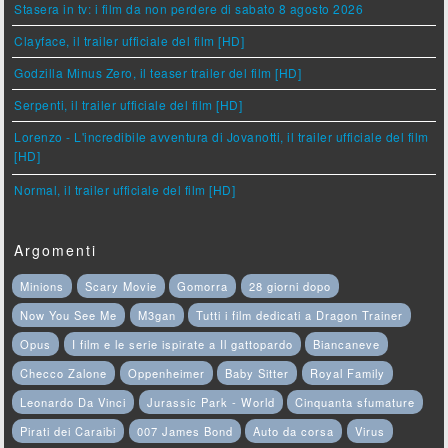
Stasera in tv: i film da non perdere di sabato 8 agosto 2026
Clayface, il trailer ufficiale del film [HD]
Godzilla Minus Zero, il teaser trailer del film [HD]
Serpenti, il trailer ufficiale del film [HD]
Lorenzo - L'incredibile avventura di Jovanotti, il trailer ufficiale del film
[HD]
Normal, il trailer ufficiale del film [HD]
Argomenti
Minions
Scary Movie
Gomorra
28 giorni dopo
Now You See Me
M3gan
Tutti i film dedicati a Dragon Trainer
Opus
I film e le serie ispirate a Il gattopardo
Biancaneve
Checco Zalone
Oppenheimer
Baby Sitter
Royal Family
Leonardo Da Vinci
Jurassic Park - World
Cinquanta sfumature
Pirati dei Caraibi
007 James Bond
Auto da corsa
Virus