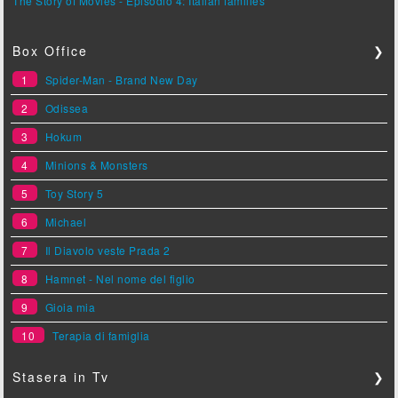
The Story of Movies - Episodio 4: Italian families
Box Office
❯
1
Spider-Man - Brand New Day
2
Odissea
3
Hokum
4
Minions & Monsters
5
Toy Story 5
6
Michael
7
Il Diavolo veste Prada 2
8
Hamnet - Nel nome del figlio
9
Gioia mia
10
Terapia di famiglia
Stasera in Tv
❯