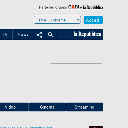
Parte del gruppo
e
Accedi


TV
News
Video
Cinema
Streaming