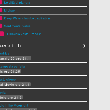
6
Le città di pianura
7
Michael
8
Deep Water - Incubo dagli abissi
9
Sentimental Value
0
Il Diavolo veste Prada 2
asera in Tv
❯
erdrive
anale 20 ore 21.1
tempesta perfetta
is ore 21.25
sesto giorno
ai Movie ore 21.1
eria
ielo ore 21.2
ic in the Moonlight