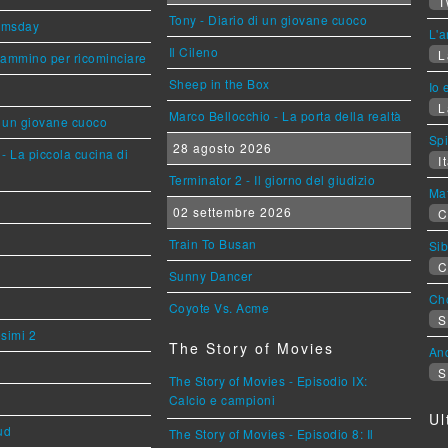
T
Tony - Diario di un giovane cuoco
omsday
L'a
Il Cileno
L
cammino per ricominciare
Sheep in the Box
Io 
L
Marco Bellocchio - La porta della realtà
i un giovane cuoco
Sp
28 agosto 2026
- La piccola cucina di
It
Terminator 2 - Il giorno del giudizio
Mat
02 settembre 2026
C
Train To Busan
Sib
C
Sunny Dancer
Cho
Coyote Vs. Acme
S
esimi 2
The Story of Movies
An
S
The Story of Movies - Episodio IX:
Calcio e campioni
Ul
ud
The Story of Movies - Episodio 8: Il