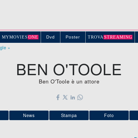
Dvd
Poster
MYMOVIE
S
ONE
TROV
A
STREAMING
ogle »
BEN O'TOOLE
Ben O'Toole è un attore
News
Stampa
Foto