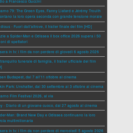
dio a Francesco Guccini
arno 79: The Green Eyes, Fanny Liatard e Jérémy Trouilh
rontano la loro opera seconda con grande tensione morale
idious - Fuori dall'altrove, il trailer finale del film [HD]
zie a Spider-Man e Odissea il box office 2026 supera i 50
ioni di spettatori
sera in tv: i film da non perdere di giovedì 6 agosto 2026
tranquillo funerale di famiglia, il trailer ufficiale del film
D]
en Budapest, dal 7 all'11 ottobre al cinema
kin Park: Unshatter, dal 30 settembre al 3 ottobre al cinema
arno Film Festival 2026, al via
y - Diario di un giovane cuoco, dal 27 agosto al cinema
der-Man: Brand New Day e Odissea continuano la loro
cia multimilionaria
sera in tv: i film da non perdere di mercoledì 5 agosto 2026