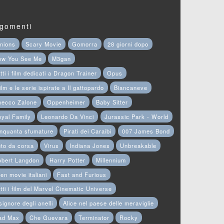
gomenti
nions
Scary Movie
Gomorra
28 giorni dopo
ow You See Me
M3gan
tti i film dedicati a Dragon Trainer
Opus
film e le serie ispirate a Il gattopardo
Biancaneve
hecco Zalone
Oppenheimer
Baby Sitter
yal Family
Leonardo Da Vinci
Jurassic Park - World
nquanta sfumature
Pirati dei Caraibi
007 James Bond
to da corsa
Virus
Indiana Jones
Unbreakable
obert Langdon
Harry Potter
Millennium
en movie italiani
Fast and Furious
tti i film del Marvel Cinematic Universe
 signore degli anelli
Alice nel paese delle meraviglie
ad Max
Che Guevara
Terminator
Rocky