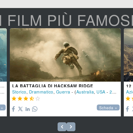
I FILM PIÙ FAMOS
PIRATI DEI CARAIBI - LA VENDETTA DI SALAZAR
LA BATTAGLIA DI HACKSAW RIDGE
12
.
Storico
,
Drammatico
,
Guerra
- (
Australia
,
USA
-
2016
), 131
Azi






 »
Scheda »