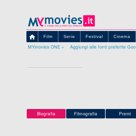

Film
Serie
Festival
Cinema
MYmovies ONE »
Aggiungi alle fonti preferite Go
Biografia
Filmografia
Premi