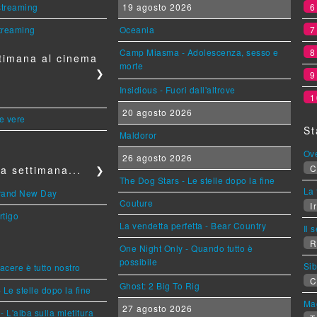
 streaming
19 agosto 2026
streaming
Oceania
Camp Miasma - Adolescenza, sesso e
timana al cinema
morte
❯
Insidious - Fuori dall'altrove
1
20 agosto 2026
le vere
St
Maldoror
Ov
26 agosto 2026
C
a settimana...
❯
The Dog Stars - Le stelle dopo la fine
La 
Brand New Day
Couture
Ir
rtigo
La vendetta perfetta - Bear Country
Il 
R
One Night Only - Quando tutto è
possibile
Sib
piacere è tutto nostro
C
Ghost: 2 Big To Rig
 Le stelle dopo la fine
Mag
27 agosto 2026
L'alba sulla mietitura