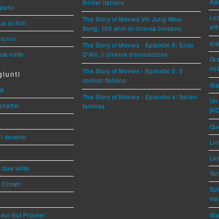
Ad
thriller italiano
ppello
Loc
The Story of Movies VII: Jung Woo-
a ai fiori
aff
Sung, 100 anni di cinema coreano
torno
Ins
The Story of Movies - Episodio 6: Enzo
ta notte
D'Alò, il cinema d'animazione
Gra
mil
The Story of Movies - Episodio 5: Il
iunti
comico italiano
Sta
st
The Story of Movies - Episodio 4: Italian
Un 
shatter
families
[H
Que
l deserto
Lin
Loc
ì due volte
Ton
s Crown
Spi
mar
eur Est Proche!
Sta