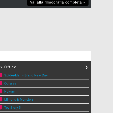
Vai alla filmografia completa »
x Office
❯
1
Spider-Man - Brand New Day
2
Odissea
3
Hokum
4
Minions & Monsters
5
Toy Story 5