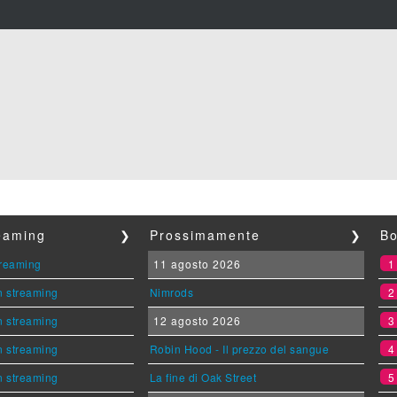
reaming
❯
Prossimamente
❯
Bo
streaming
11 agosto 2026
n streaming
Nimrods
n streaming
12 agosto 2026
n streaming
Robin Hood - Il prezzo del sangue
n streaming
La fine di Oak Street