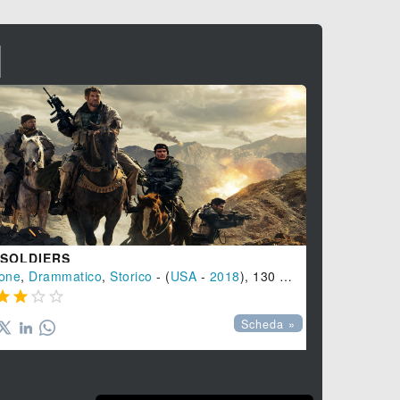
I
 SOLDIERS
DETROIT
 min.
one
,
Drammatico
,
Storico
- (
USA
-
2018
), 130 min.
Drammatico








Scheda »