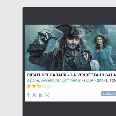
Azione
,
Avventura
,
Commedia
- (
USA
-
2017
), 135 min





Scheda