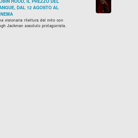
OBIN HOOD, IL PREZZO DEL
ANGUE, DAL 12 AGOSTO AL
INEMA
a visionaria rilettura del mito con
ugh Jackman assoluto protagonista.
EVERYBODY LOVES SOMEBODY
mmedia
, (
Messico
-
2017
)
Scheda »
 min.
Storico
,
Drammatico
,
Guerra
- 





Sched