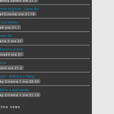
wenty Seven ore 21.1
more bugiardo - Gone Girl
a7Cinema ore 21.15
e mio fratello
a5 ore 21.1
iders 3D
alia 2 ore 21
rimonio al Sud
ine34 ore 21
eria
ielo ore 21.2
pin - Notturno a Parigi
ky Cinema 1 ore 22.55
diamo a quel paese
ky Cinema 1 ore 21.15
time news