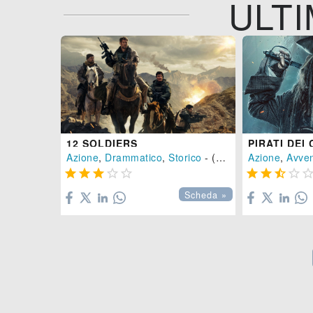
ULTI
12 SOLDIERS
Azione
,
Drammatico
,
Storico
- (
USA
-
2018
Azione
), 130 mi
,
Avve









Scheda »