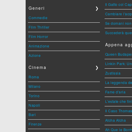
Il Gatto col Ca
Generi
❯
Cambiare l'acqu
Commedie
Se domani non 
Film Thriller
Succederà ques
Film Horror
Appena agg
Animazione
Queen Budape
Azione
Linkin Park: Un
Cinema
❯
Zustissia
Roma
La leggenda de
Milano
Fame d'aria
Torino
L'estate che fin
Napoli
Il Caso Thoma
Bari
Atcha Atcha
Firenze
Ah Que le Bonh