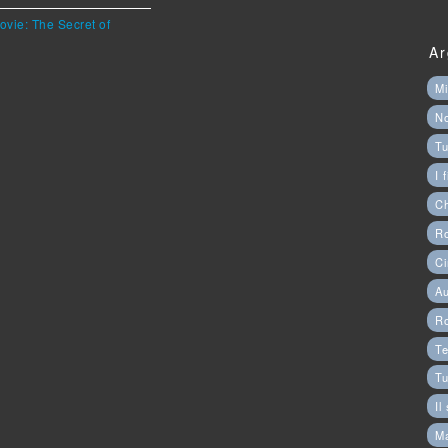
ovie: The Secret of
Ar
Mi
N
Tu
I 
C
Ro
Ci
Au
R
Te
Tu
Il
M