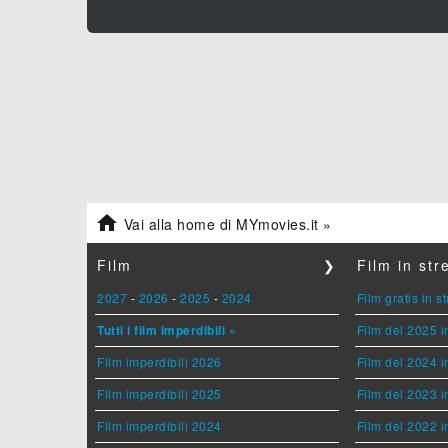

Vai alla home di MYmovies.it »
Film
❯
Film in st
2027
-
2026
-
2025
-
2024
Film gratis in 
Tutti i film imperdibili »
Film del 2025 i
Film imperdibili 2026
Film del 2024 i
Film imperdibili 2025
Film del 2023 i
Film imperdibili 2024
Film del 2022 i