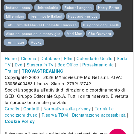
Indiana Jones
Unbreakable
Robert Langdon
Harry Potter
Millennium
Teen movie italiani
Fast and Furious
Tutti i film del Marvel Cinematic Universe
Il signore degli anelli
Alice nel paese delle meraviglie
Mad Max
Che Guevara
Terminator
Rocky
Home
|
Cinema
|
Database
|
Film
|
Calendario Uscite
|
Serie
TV
|
Dvd
|
Stasera in Tv
|
Box Office
|
Prossimamente
|
Trailer
|
TROVASTREAMING
Copyright© 2000 - 2026 MYmovies.it® Mo-Net s.r.l. P.IVA:
05056400483 Licenza Siae n. 2792/I/2742.
Società soggetta all'attività di direzione e coordinamento di
GEDI Gruppo Editoriale S.p.A. Tutti i diritti riservati. È vietata
la riproduzione anche parziale.
Credits
|
Contatti
|
Normativa sulla privacy
|
Termini e
condizioni d'uso
|
Riserva TDM
|
Dichiarazione accessibilità
|
Cookie Policy
Il riesame e il controllo editoriale dei contenuti del presente sito