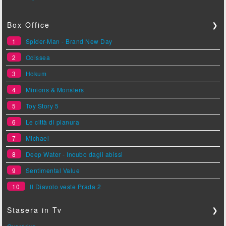
Box Office
❯
1
Spider-Man - Brand New Day
2
Odissea
3
Hokum
4
Minions & Monsters
5
Toy Story 5
6
Le città di pianura
7
Michael
8
Deep Water - Incubo dagli abissi
9
Sentimental Value
10
Il Diavolo veste Prada 2
Stasera in Tv
❯