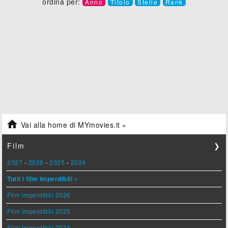
ordina per:
Anno
Titolo
Stelle
Rank

Vai alla home di MYmovies.it »
Film
❯
2027
-
2026
-
2025
-
2024
Tutti i film imperdibili »
Film imperdibili 2026
Film imperdibili 2025
Film imperdibili 2024