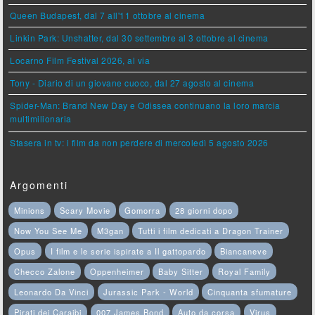
Queen Budapest, dal 7 all'11 ottobre al cinema
Linkin Park: Unshatter, dal 30 settembre al 3 ottobre al cinema
Locarno Film Festival 2026, al via
Tony - Diario di un giovane cuoco, dal 27 agosto al cinema
Spider-Man: Brand New Day e Odissea continuano la loro marcia
multimilionaria
Stasera in tv: i film da non perdere di mercoledì 5 agosto 2026
Argomenti
Minions
Scary Movie
Gomorra
28 giorni dopo
Now You See Me
M3gan
Tutti i film dedicati a Dragon Trainer
Opus
I film e le serie ispirate a Il gattopardo
Biancaneve
Checco Zalone
Oppenheimer
Baby Sitter
Royal Family
Leonardo Da Vinci
Jurassic Park - World
Cinquanta sfumature
Pirati dei Caraibi
007 James Bond
Auto da corsa
Virus