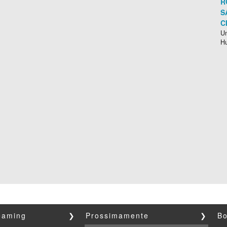
R
S
C
Un
H
reaming
❯
Prossimamente
❯
Bo