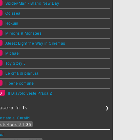
1
Spider-Man - Brand New Day
2
Odissea
3
Hokum
4
Minions & Monsters
5
Ateez: Light the Way in Cinemas
6
Michael
7
Toy Story 5
8
Le città di pianura
9
Il bene comune
0
Il Diavolo veste Prada 2
asera in Tv
❯
estate ai Caraibi
ete4 ore 21.35
ast