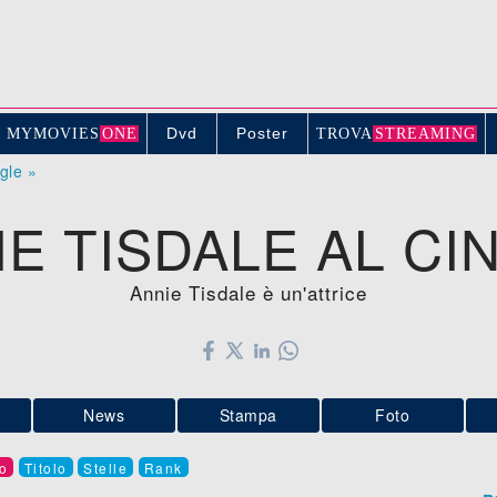
Dvd
Poster
MYMOVIE
S
ONE
TROV
A
STREAMING
ogle »
IE TISDALE AL CI
Annie Tisdale è un'attrice
News
Stampa
Foto
o
Titolo
Stelle
Rank