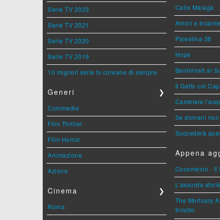
Calle Malaga
Serie TV 2023
Amori e Incant
Serie TV 2021
Palestina 36
Serie TV 2020
Hope
Serie TV 2019
Bentornati al S
10 migliori serie tv coreane di sempre
Il Gatto col Ca
Generi
❯
Cambiare l'acqu
Commedie
Se domani non 
Film Thriller
Succederà ques
Film Horror
Appena agg
Animazione
Cocomelon - Il 
Azione
L'assurda stori
Cinema
❯
The Mortuary As
Roma
Incubo