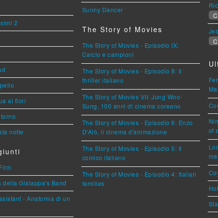
Ric
Sunny Dancer
C
esimi 2
The Story of Movies
Jea
C
The Story of Movies - Episodio IX:
Calcio e campioni
Ul
ud
The Story of Movies - Episodio 8: Il
Fer
thriller italiano
ppello
Mar
The Story of Movies VII: Jung Woo-
a ai fiori
Cou
Sung, 100 anni di cinema coreano
torno
Nim
The Story of Movies - Episodio 6: Enzo
of 
ta notte
D'Alò, il cinema d'animazione
Loc
The Story of Movies - Episodio 5: Il
iunti
mar
comico italiano
Film
Coy
The Story of Movies - Episodio 4: Italian
a della Gialappa's Band
families
Hok
sistant - Anatomia di un
Sta