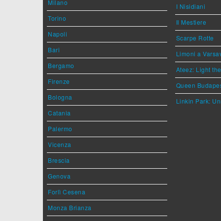
Milano
I Nisidiani
Torino
Il Mestiere
Napoli
Scarpe Rotte
Bari
Limoni a Varsa
Bergamo
Ateez: Light t
Firenze
Queen Budape
Bologna
Linkin Park: Un
Catania
Palermo
Vicenza
Brescia
Genova
Forlì Cesena
Monza Brianza