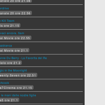
anale 20 ore 21.08
erdrive
anale 20 ore 22.56
 Kill Team
is ore 21.15
ovaci ancora, Sam
ai Movie ore 22.55
sablanca
ai Movie ore 21.1
nne Du Barry - La Favorita del Re
ielo ore 21.2
ic in the Moonlight
wenty Seven ore 22.51
tchcock
a7Cinema ore 21.15
 le mani dalle nostre figlie
a5 ore 21.1