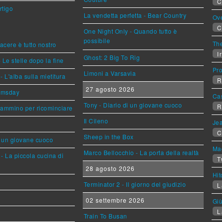
C
rtigo
La vendetta perfetta - Bear Country
Ov
C
One Night Only - Quando tutto è
possibile
The
piacere è tutto nostro
Ir
Ghost: 2 Big To Rig
 Le stelle dopo la fine
Pr
Limoni a Varsavia
L'alba sulla mietitura
R
27 agosto 2026
omsday
Ca
Tony - Diario di un giovane cuoco
R
cammino per ricominciare
Il Cileno
Jea
C
Sheep in the Box
i un giovane cuoco
Mag
Marco Bellocchio - La porta della realtà
- La piccola cucina di
T
28 agosto 2026
Hi
Terminator 2 - Il giorno del giudizio
L
02 settembre 2026
Giù
L
Train To Busan