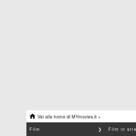

Vai alla home di MYmovies.it »
Film
❯
Film in st