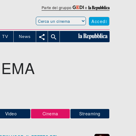
Parte del gruppo
e
Accedi


TV
News
NEMA
Video
Cinema
Streaming