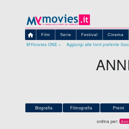

Film
Serie
Festival
Cinema
MYmovies ONE »
Aggiungi alle fonti preferite Go
ANN
Biografia
Filmografia
Premi
ordina per:
Ann