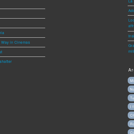
La 
Ad
Loc
aff
via
Ins
he Way in Cinemas
Gra
mil
st
shatter
Ar
Mi
N
Tu
I 
C
Ro
Ci