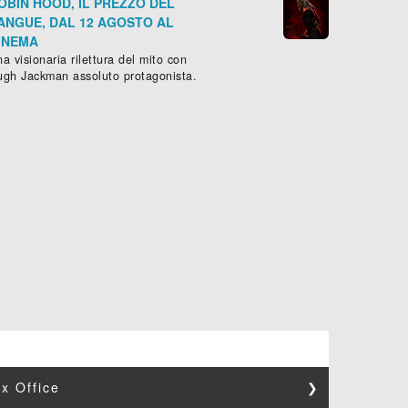
OBIN HOOD, IL PREZZO DEL
ANGUE, DAL 12 AGOSTO AL
INEMA
a visionaria rilettura del mito con
ugh Jackman assoluto protagonista.
x Office
❯