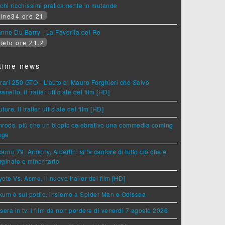
chi ricchissimi praticamente in mutande
ine34 ore 21
nne Du Barry - La Favorita del Re
ielo ore 21.2
time news
rari 250 GTO - L'auto di Mauro Forghieri che Salvò
anello, il trailer ufficiale del film [HD]
ture, il trailer ufficiale del film [HD]
rods, più che un biopic celebrativo una commedia coming
age
arno 79: Armony, Albertini si fa cantore di tutto ciò che è
ginale e minoritario
ote Vs. Acme, il nuovo trailer del film [HD]
um è sul podio, insieme a Spider Man e Odissea
sera in tv: i film da non perdere di venerdì 7 agosto 2026