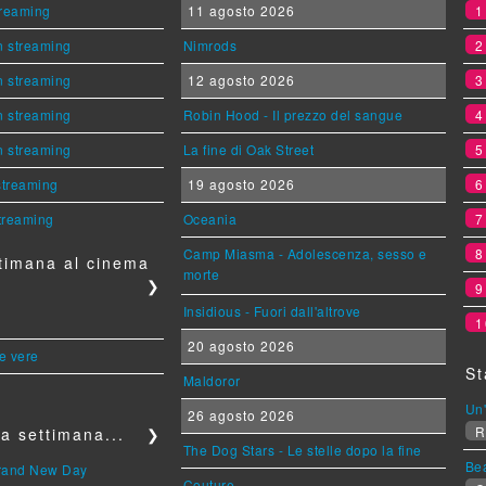
streaming
11 agosto 2026
n streaming
Nimrods
n streaming
12 agosto 2026
n streaming
Robin Hood - Il prezzo del sangue
n streaming
La fine di Oak Street
 streaming
19 agosto 2026
streaming
Oceania
Camp Miasma - Adolescenza, sesso e
timana al cinema
morte
❯
Insidious - Fuori dall'altrove
1
20 agosto 2026
le vere
St
Maldoror
Un'
26 agosto 2026
R
a settimana...
❯
The Dog Stars - Le stelle dopo la fine
Be
Brand New Day
Couture