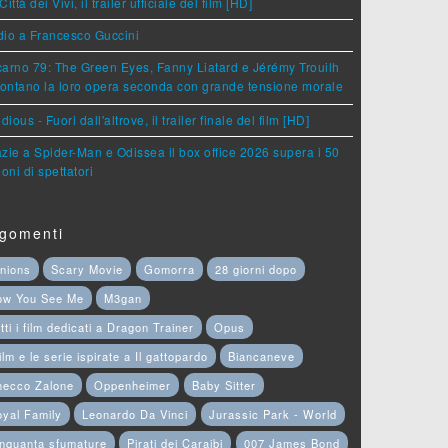
Città dei Vivi, il trailer ufficiale del film [HD]
dio a Francesco Guccini
arno 79: The Green Eyes, Fanny Liatard e Jérémy Trouilh
rontano la loro opera seconda con grande tensione morale
idious - Fuori dall'altrove, il trailer finale del film [HD]
zie a Spider-Man e Odissea il box office 2026 supera i 50
ioni di spettatori
gomenti
nions
Scary Movie
Gomorra
28 giorni dopo
ow You See Me
M3gan
tti i film dedicati a Dragon Trainer
Opus
film e le serie ispirate a Il gattopardo
Biancaneve
hecco Zalone
Oppenheimer
Baby Sitter
yal Family
Leonardo Da Vinci
Jurassic Park - World
nquanta sfumature
Pirati dei Caraibi
007 James Bond