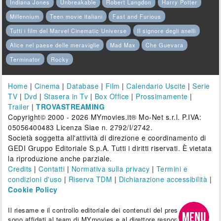
Indiana Jones
Unbreakable
Robert Langdon
Harry Potter
Millennium
Teen movie italiani
Fast and Furious
Tutti i film del Marvel Cinematic Universe
Il signore degli anelli
Alice nel paese delle meraviglie
Mad Max
Che Guevara
Terminator
Rocky
Home
|
Cinema
|
Database
|
Film
|
Calendario Uscite
|
Serie
TV
|
Dvd
|
Stasera in Tv
|
Box Office
|
Prossimamente
|
Trailer
|
TROVASTREAMING
Copyright© 2000 - 2026 MYmovies.it® Mo-Net s.r.l. P.IVA:
05056400483 Licenza Siae n. 2792/I/2742.
Società soggetta all'attività di direzione e coordinamento di
GEDI Gruppo Editoriale S.p.A. Tutti i diritti riservati. È vietata
la riproduzione anche parziale.
Credits
|
Contatti
|
Normativa sulla privacy
|
Termini e
condizioni d'uso
|
Riserva TDM
|
Dichiarazione accessibilità
|
Cookie Policy
Il riesame e il controllo editoriale dei contenuti del presente sito
sono affidati al team di MYmovies e al direttore responsabile.