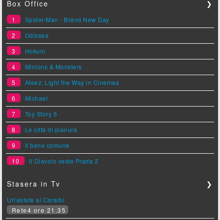
Box Office
❯
1
Spider-Man - Brand New Day
2
Odissea
3
Hokum
4
Minions & Monsters
5
Ateez: Light the Way in Cinemas
6
Michael
7
Toy Story 5
8
Le città di pianura
9
Il bene comune
10
Il Diavolo veste Prada 2
Stasera in Tv
❯
Un'estate ai Caraibi
Rete4 ore 21.35