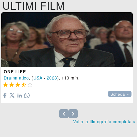
ULTIMI FILM
ONE LIFE
Drammatico
, (
USA
-
2023
), 110 min.





Scheda »
Vai alla filmografia completa »