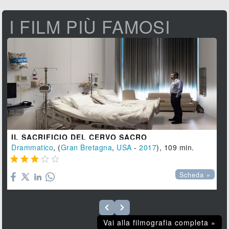
I FILM PIÙ FAMOSI
IL SACRIFICIO DEL CERVO SACRO
Drammatico
, (
Gran Bretagna
,
USA
-
2017
), 109 min.





Scheda »
Vai alla filmografia completa »