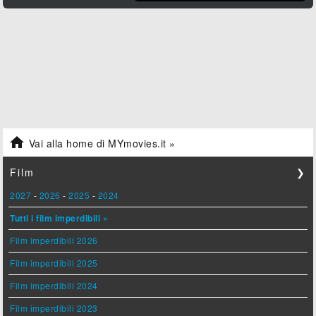

Vai alla home di MYmovies.it »
Film
❯
2027
-
2026
-
2025
-
2024
Tutti i film imperdibili »
Film imperdibili 2026
Film imperdibili 2025
Film imperdibili 2024
Film imperdibili 2023