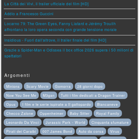
La Città dei Vivi, il trailer ufficiale del film [HD]
Addio a Francesco Guccini
Locarno 79: The Green Eyes, Fanny Liatard e Jérémy Trouilh
affrontano la loro opera seconda con grande tensione morale
Insidious - Fuori dall'altrove, il trailer finale del film [HD]
Grazie a Spider-Man e Odissea il box office 2026 supera i 50 milioni di
spettatori
Argomenti
Minions
Scary Movie
Gomorra
28 giorni dopo
Now You See Me
M3gan
Tutti i film dedicati a Dragon Trainer
Opus
I film e le serie ispirate a Il gattopardo
Biancaneve
Checco Zalone
Oppenheimer
Baby Sitter
Royal Family
Leonardo Da Vinci
Jurassic Park - World
Cinquanta sfumature
Pirati dei Caraibi
007 James Bond
Auto da corsa
Virus