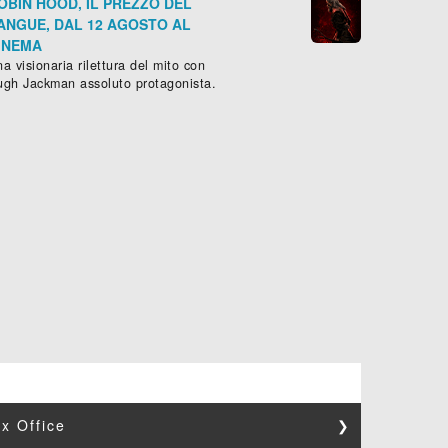
OBIN HOOD, IL PREZZO DEL
ANGUE, DAL 12 AGOSTO AL
INEMA
a visionaria rilettura del mito con
ugh Jackman assoluto protagonista.
x Office
❯