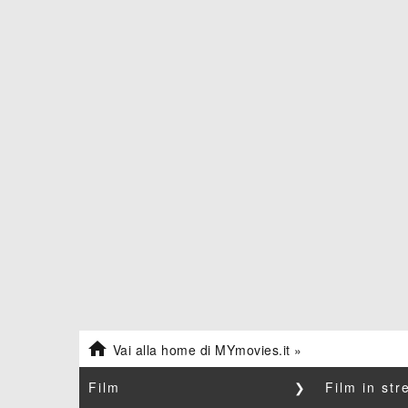

Vai alla home di MYmovies.it »
Film
❯
Film in st