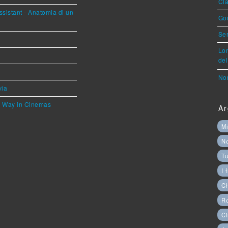
Cla
sistant - Anatomia di un
God
Ser
Lor
del
Nor
via
he Way in Cinemas
Ar
Mi
N
Tu
I 
C
Ro
Ci