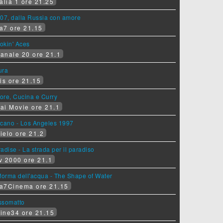
alia 1 ore 21.25
07, dalla Russia con amore
a7 ore 21.15
okin' Aces
anale 20 ore 21.1
ura
is ore 21.15
ore, Cucina e Curry
ai Movie ore 21.1
lcano - Los Angeles 1997
ielo ore 21.2
adise - La strada per il paradiso
v 2000 ore 21.1
forma dell'acqua - The Shape of Water
a7Cinema ore 21.15
ssomatto
ine34 ore 21.15