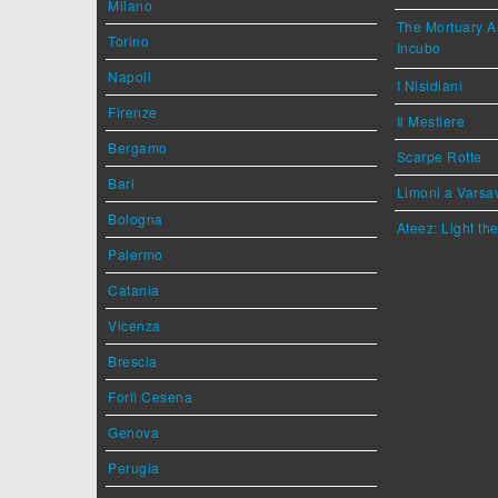
Milano
The Mortuary As
Torino
Incubo
Napoli
I Nisidiani
Firenze
Il Mestiere
Bergamo
Scarpe Rotte
Bari
Limoni a Varsa
Bologna
Ateez: Light t
Palermo
Catania
Vicenza
Brescia
Forlì Cesena
Genova
Perugia