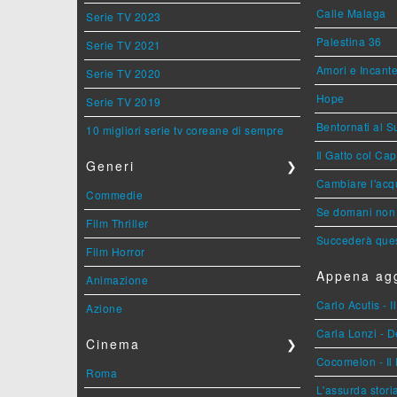
Calle Malaga
Serie TV 2023
Palestina 36
Serie TV 2021
Amori e Incant
Serie TV 2020
Hope
Serie TV 2019
Bentornati al S
10 migliori serie tv coreane di sempre
Il Gatto col Ca
Generi
❯
Cambiare l'acqu
Commedie
Se domani non 
Film Thriller
Succederà ques
Film Horror
Appena agg
Animazione
Carlo Acutis - 
Azione
Carla Lonzi - D
Cinema
❯
Cocomelon - Il 
Roma
L'assurda stori