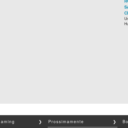
R
S
C
Un
H
reaming
❯
Prossimamente
❯
Bo