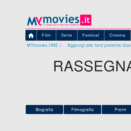

Film
Serie
Festival
Cinema
MYmovies ONE »
Aggiungi alle fonti preferite Go
RASSEGNA
Biografia
Filmografia
Premi