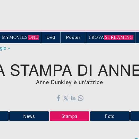
Dvd
Poster
MYMOVIE
S
ONE
TROV
A
STREAMING
ogle »
 STAMPA DI ANN
Anne Dunkley è un'attrice
News
Stampa
Foto