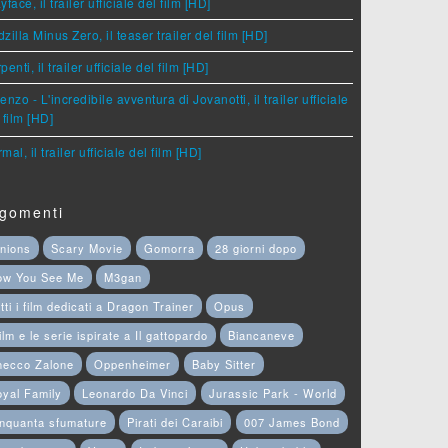
yface, il trailer ufficiale del film [HD]
zilla Minus Zero, il teaser trailer del film [HD]
penti, il trailer ufficiale del film [HD]
enzo - L'incredibile avventura di Jovanotti, il trailer ufficiale
 film [HD]
mal, il trailer ufficiale del film [HD]
gomenti
nions
Scary Movie
Gomorra
28 giorni dopo
ow You See Me
M3gan
tti i film dedicati a Dragon Trainer
Opus
film e le serie ispirate a Il gattopardo
Biancaneve
hecco Zalone
Oppenheimer
Baby Sitter
yal Family
Leonardo Da Vinci
Jurassic Park - World
nquanta sfumature
Pirati dei Caraibi
007 James Bond