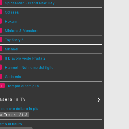
1
Spider-Man - Brand New Day
2
Odissea
3
Hokum
4
Minions & Monsters
5
Toy Story 5
6
Michael
7
Il Diavolo veste Prada 2
8
Hamnet - Nel nome del figlio
9
Gioia mia
0
Terapia di famiglia
asera in Tv
❯
 qualche dollaro in più
aiTre ore 21.3
orno al futuro