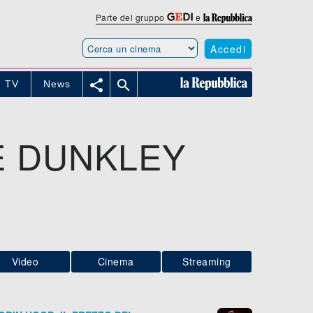
Parte del gruppo
e
Accedi


TV
News
E DUNKLEY
Video
Cinema
Streaming