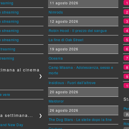
streaming
11 agosto 2026
n streaming
Nimrods
n streaming
12 agosto 2026
n streaming
Robin Hood - Il prezzo del sangue
n streaming
La fine di Oak Street
 streaming
19 agosto 2026
streaming
Oceania
Camp Miasma - Adolescenza, sesso e
timana al cinema
morte
❯
Insidious - Fuori dall'altrove
1
20 agosto 2026
le vere
St
Maldoror
Per
26 agosto 2026
R
a settimana...
❯
The Dog Stars - Le stelle dopo la fine
Rit
Brand New Day
Couture