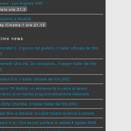
lcano - Los Angeles 1997
ielo ore 21.2
assinio a Venezia
ky Cinema 1 ore 21.15
time news
minator 2 - Il giorno del giudizio, il trailer ufficiale del film
D]
emoth! Una vita. Da ricomporre., il teaser trailer del film
D]
ident Evil, il trailer ufficiale del film [HD]
arno 79: Ketticè, un adolescente in cerca di senso
'interno di un mondo programmaticamente insensato
 Echo Chamber, il teaser trailer del film [HD]
der Man e Odissea: la super coppia continua a correre
sera in tv: i film da non perdere di sabato 8 agosto 2026