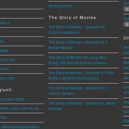
Vu
Sunny Dancer
C
The Story of Movies
Ass
esimi 2
S
The Story of Movies - Episodio IX:
Calcio e campioni
Ul
ud
The Story of Movies - Episodio 8: Il
Ter
thriller italiano
ppello
[H
The Story of Movies VII: Jung Woo-
a ai fiori
Beh
Sung, 100 anni di cinema coreano
[H
torno
The Story of Movies - Episodio 6: Enzo
Res
ta notte
D'Alò, il cinema d'animazione
Loc
The Story of Movies - Episodio 5: Il
iunti
all
comico italiano
Il giovane santo
The
The Story of Movies - Episodio 4: Italian
entro e fuori dal mondo
families
Spi
Film
Sta
a della Gialappa's Band