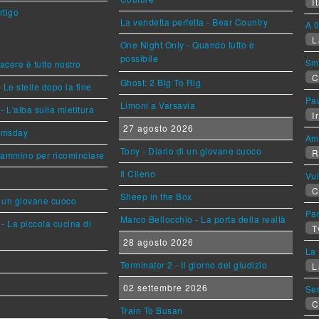
It
rtigo
La vendetta perfetta - Bear Country
A 0
L
One Night Only - Quando tutto è
possibile
Sm
piacere è tutto nostro
C
Ghost: 2 Big To Rig
 Le stelle dopo la fine
Pa
Limoni a Varsavia
L'alba sulla mietitura
Ir
27 agosto 2026
omsday
Am
Tony - Diario di un giovane cuoco
R
cammino per ricominciare
Il Cileno
Vu
C
Sheep in the Box
i un giovane cuoco
Par
Marco Bellocchio - La porta della realtà
- La piccola cucina di
T
28 agosto 2026
La 
Terminator 2 - Il giorno del giudizio
L
02 settembre 2026
Se
C
Train To Busan