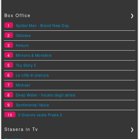
Box Office
❯
1
Spider-Man - Brand New Day
2
Odissea
3
Hokum
4
Minions & Monsters
5
Toy Story 5
6
Le città di pianura
7
Michael
8
Deep Water - Incubo dagli abissi
9
Sentimental Value
10
Il Diavolo veste Prada 2
Stasera in Tv
❯