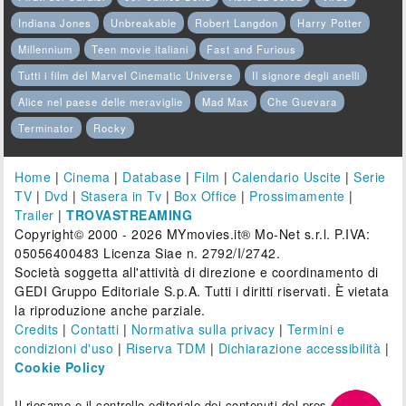
Indiana Jones
Unbreakable
Robert Langdon
Harry Potter
Millennium
Teen movie italiani
Fast and Furious
Tutti i film del Marvel Cinematic Universe
Il signore degli anelli
Alice nel paese delle meraviglie
Mad Max
Che Guevara
Terminator
Rocky
Home
|
Cinema
|
Database
|
Film
|
Calendario Uscite
|
Serie
TV
|
Dvd
|
Stasera in Tv
|
Box Office
|
Prossimamente
|
Trailer
|
TROVASTREAMING
Copyright© 2000 - 2026 MYmovies.it® Mo-Net s.r.l. P.IVA:
05056400483 Licenza Siae n. 2792/I/2742.
Società soggetta all'attività di direzione e coordinamento di
GEDI Gruppo Editoriale S.p.A. Tutti i diritti riservati. È vietata
la riproduzione anche parziale.
Credits
|
Contatti
|
Normativa sulla privacy
|
Termini e
condizioni d'uso
|
Riserva TDM
|
Dichiarazione accessibilità
|
Cookie Policy
Il riesame e il controllo editoriale dei contenuti del presente sito