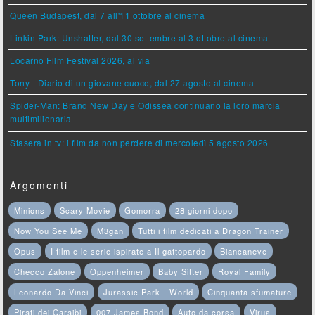
Queen Budapest, dal 7 all'11 ottobre al cinema
Linkin Park: Unshatter, dal 30 settembre al 3 ottobre al cinema
Locarno Film Festival 2026, al via
Tony - Diario di un giovane cuoco, dal 27 agosto al cinema
Spider-Man: Brand New Day e Odissea continuano la loro marcia
multimilionaria
Stasera in tv: i film da non perdere di mercoledì 5 agosto 2026
Argomenti
Minions
Scary Movie
Gomorra
28 giorni dopo
Now You See Me
M3gan
Tutti i film dedicati a Dragon Trainer
Opus
I film e le serie ispirate a Il gattopardo
Biancaneve
Checco Zalone
Oppenheimer
Baby Sitter
Royal Family
Leonardo Da Vinci
Jurassic Park - World
Cinquanta sfumature
Pirati dei Caraibi
007 James Bond
Auto da corsa
Virus