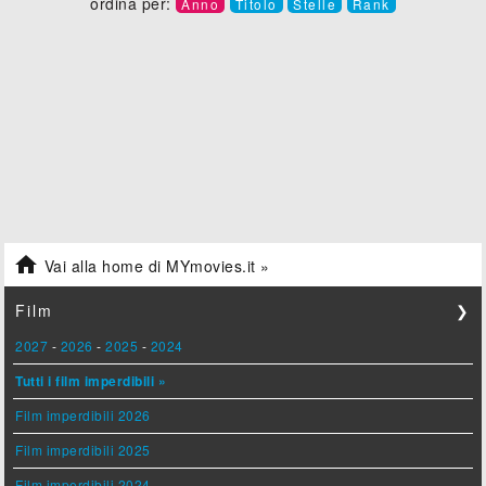
ordina per:
Anno
Titolo
Stelle
Rank

Vai alla home di MYmovies.it »
Film
❯
2027
-
2026
-
2025
-
2024
Tutti i film imperdibili »
Film imperdibili 2026
Film imperdibili 2025
Film imperdibili 2024