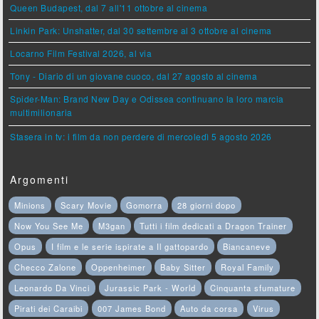
Queen Budapest, dal 7 all'11 ottobre al cinema
Linkin Park: Unshatter, dal 30 settembre al 3 ottobre al cinema
Locarno Film Festival 2026, al via
Tony - Diario di un giovane cuoco, dal 27 agosto al cinema
Spider-Man: Brand New Day e Odissea continuano la loro marcia
multimilionaria
Stasera in tv: i film da non perdere di mercoledì 5 agosto 2026
Argomenti
Minions
Scary Movie
Gomorra
28 giorni dopo
Now You See Me
M3gan
Tutti i film dedicati a Dragon Trainer
Opus
I film e le serie ispirate a Il gattopardo
Biancaneve
Checco Zalone
Oppenheimer
Baby Sitter
Royal Family
Leonardo Da Vinci
Jurassic Park - World
Cinquanta sfumature
Pirati dei Caraibi
007 James Bond
Auto da corsa
Virus