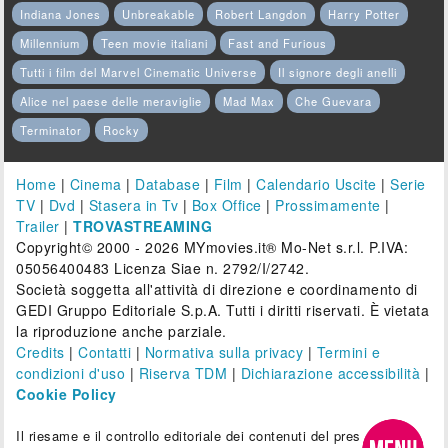
Indiana Jones
Unbreakable
Robert Langdon
Harry Potter
Millennium
Teen movie italiani
Fast and Furious
Tutti i film del Marvel Cinematic Universe
Il signore degli anelli
Alice nel paese delle meraviglie
Mad Max
Che Guevara
Terminator
Rocky
Home
|
Cinema
|
Database
|
Film
|
Calendario Uscite
|
Serie
TV
|
Dvd
|
Stasera in Tv
|
Box Office
|
Prossimamente
|
Trailer
|
TROVASTREAMING
Copyright© 2000 - 2026 MYmovies.it® Mo-Net s.r.l. P.IVA:
05056400483 Licenza Siae n. 2792/I/2742.
Società soggetta all'attività di direzione e coordinamento di
GEDI Gruppo Editoriale S.p.A. Tutti i diritti riservati. È vietata
la riproduzione anche parziale.
Credits
|
Contatti
|
Normativa sulla privacy
|
Termini e
condizioni d'uso
|
Riserva TDM
|
Dichiarazione accessibilità
|
Cookie Policy
Il riesame e il controllo editoriale dei contenuti del presente sito