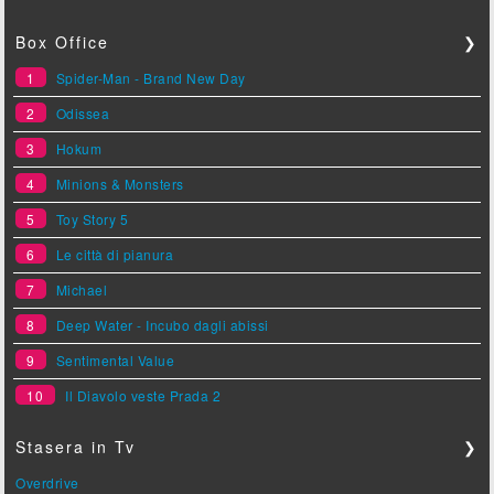
Box Office
❯
1
Spider-Man - Brand New Day
2
Odissea
3
Hokum
4
Minions & Monsters
5
Toy Story 5
6
Le città di pianura
7
Michael
8
Deep Water - Incubo dagli abissi
9
Sentimental Value
10
Il Diavolo veste Prada 2
Stasera in Tv
❯
Overdrive