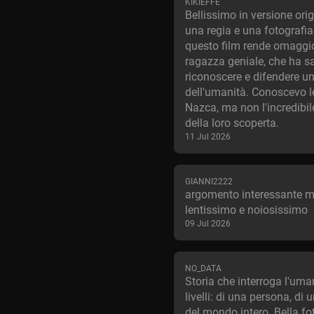
KIKIEFFE
Bellissimo in versione ori
una regia e una fotografi
questo film rende omaggi
ragazza geniale, che ha s
riconoscere e difendere un
dell'umanità. Conoscevo le
Nazca, ma non l'incredibil
della loro scoperta.
11 Jul 2026
GIANNI2222
argomento interessante 
lentissimo e noiosissimo
09 Jul 2026
NO_DATA
Storia che interroga l'uman
livelli: di una persona, di 
del mondo intero. Bella fo