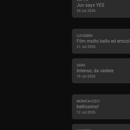
Juv says YES
24 Jul 2026
LUCIABINI
Film molto bello ed emoz
21 Jul 2026
SARA
Intenso, da vedere
19 Jul 2026
MONICA+CECI
bellissimo!
12 Jul 2026