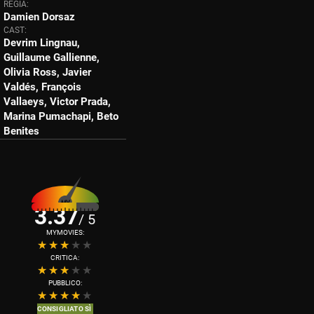
REGIA:
Damien Dorsaz
CAST:
Devrim Lingnau,
Guillaume Gallienne,
Olivia Ross, Javier
Valdés, François
Vallaeys, Victor Prada,
Marina Pumachapi, Beto
Benites
3.37
/ 5
MYMOVIES:
CRITICA:
PUBBLICO:
CONSIGLIATO SÌ