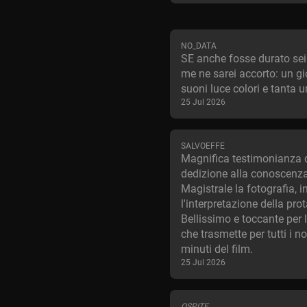
NO_DATA
SE anche fosse durato sei
me ne sarei accorto: un gio
suoni luce colori e tanta 
25 Jul 2026
SALVOEFFE
Magnifica testimonianza 
dedizione alla conoscenza
Magistrale la fotografia, 
l'interpretazione della pro
Bellissimo e toccante per l
che trasmette per tutti i n
minuti del film.
25 Jul 2026
OSPITE