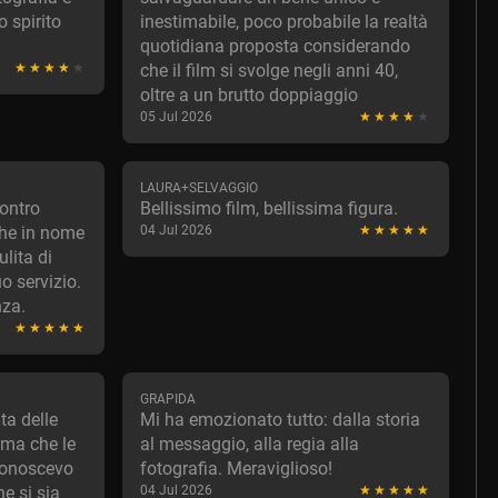
 spirito
inestimabile, poco probabile la realtà
quotidiana proposta considerando
che il film si svolge negli anni 40,
oltre a un brutto doppiaggio
05 Jul 2026
LAURA+SELVAGGIO
ontro
Bellissimo film, bellissima figura.
 che in nome
04 Jul 2026
lita di
o servizio.
nza.
GRAPIDA
ta delle
Mi ha emozionato tutto: dalla storia
ima che le
al messaggio, alla regia alla
 Conoscevo
fotografia. Meraviglioso!
he si sia
04 Jul 2026