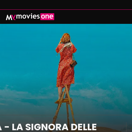
ADENZA
PROSSIMAMENTE
CATALOGO
 CINEMA CON MYMOVIES ONE THEATRE
ISCRIVITI
REGALA
ACCEDI
MYMOVIES.IT
 - LA SIGNORA DELLE