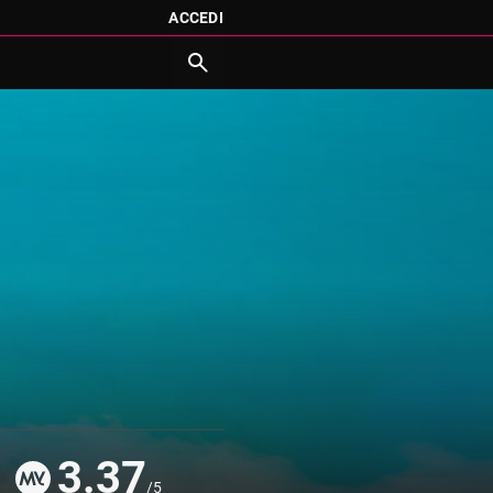
ACCEDI
3.37
/5