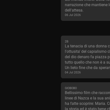
narrazione che mantiene lo
dell'attesa.
06 Jul 2026
2B
La tenacia di una donna c
l'ottusita' del capialismo
del dio denaro fa piazza pu
tutto quello che non è a su
Un lieto fine che da spera
04 Jul 2026
GIOBOBO
Bellissimo film che raccon
linee di Nazca e la sua an
ha fatte scoprire: Maria.
la storia ed è stato bene c