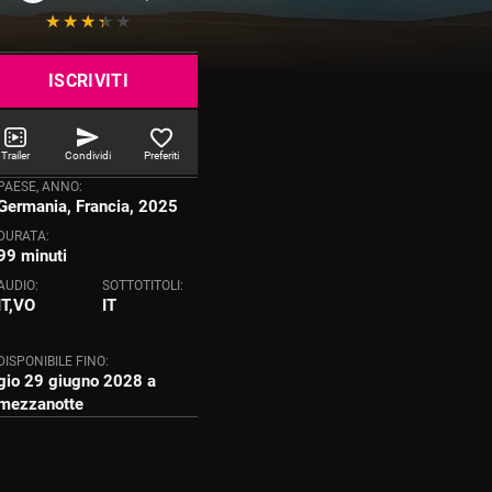
ISCRIVITI
Trailer
Condividi
Preferiti
PAESE, ANNO:
Germania, Francia, 2025
DURATA:
99 minuti
AUDIO:
SOTTOTITOLI:
IT,VO
IT
DISPONIBILE FINO:
gio 29 giugno 2028 a
mezzanotte