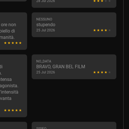
28 Jul 2026
NESSUNO
 ore non
stupendo
iello di
25 Jul 2026
umanità.
NO_DATA
di
BRAVO, GRAN BEL FILM
.
25 Jul 2026
intensa
tagonista.
'intensità
ovanta
SISIFO