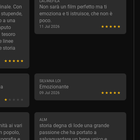
LACINÉFILA
ginale. Con
Non sarà un film perfetto ma ti
a stupende,
emoziona e ti istruisce, che non è
o a una
poco.
aputo
11 Jul 2026
 tesoro
 linee
e storia
SILVANA LOI
ma
Emozionante
09 Jul 2026
ALM
ità ai vari
storia degna di lode una grande
un popolo,
passione che ha portato a
tografia e
salvaguardare un bene unico e