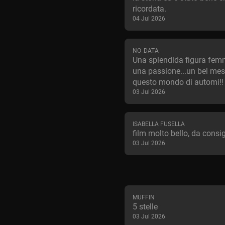
ricordata.
04 Jul 2026
NO_DATA
Una splendida figura fem
una passione...un bel mes
questo mondo di automi!!
03 Jul 2026
ISABELLA FUSELLA
film molto bello, da consig
03 Jul 2026
MUFFIN
5 stelle
03 Jul 2026