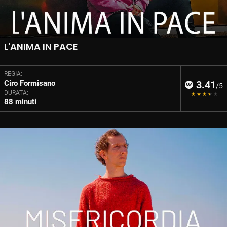
L'ANIMA IN PACE
REGIA:
Ciro Formisano
3.41
/5
DURATA:
88 minuti