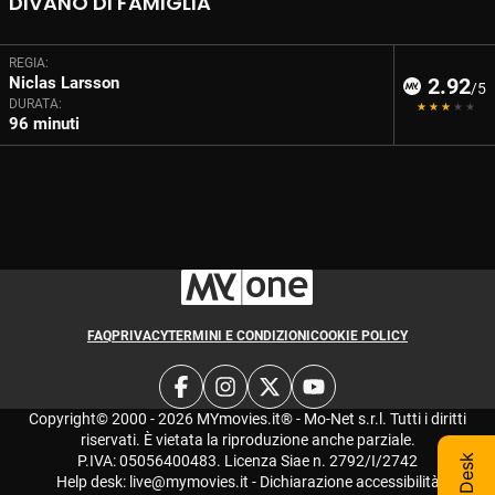
DIVANO DI FAMIGLIA
REGIA:
Niclas Larsson
2.92
/5
DURATA:
96 minuti
FAQ
PRIVACY
TERMINI E CONDIZIONI
COOKIE POLICY
Copyright© 2000 - 2026 MYmovies.it® - Mo-Net s.r.l. Tutti i diritti
riservati. È vietata la riproduzione anche parziale.
P.IVA: 05056400483. Licenza Siae n. 2792/I/2742
Help desk:
live@mymovies.it
-
Dichiarazione accessibilità