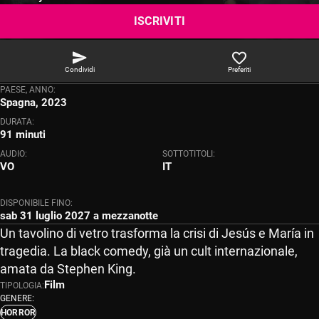
MYMOVIES.IT
ISCRIVITI
Condividi
Preferiti
PAESE, ANNO:
Spagna, 2023
DURATA:
91 minuti
AUDIO:
SOTTOTITOLI:
VO
IT
DISPONIBILE FINO:
sab 31 luglio 2027 a mezzanotte
Un tavolino di vetro trasforma la crisi di Jesús e María in
tragedia. La black comedy, già un cult internazionale,
amata da Stephen King.
Film
TIPOLOGIA:
GENERE:
HORROR