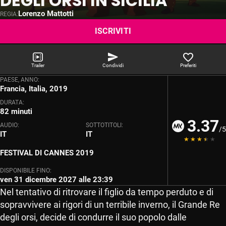
DEGLI ORSI IN SICILIA
MYMOVIES.IT
Lorenzo Mattotti
REGIA:
ISCRIVITI
Trailer
Condividi
Preferiti
PAESE, ANNO:
Francia, Italia, 2019
DURATA:
82 minuti
3.37
AUDIO:
SOTTOTITOLI:
/5
IT
IT
FESTIVAL DI CANNES 2019
DISPONIBILE FINO:
ven 31 dicembre 2027 alle 23:39
Nel tentativo di ritrovare il figlio da tempo perduto e di
sopravvivere ai rigori di un terribile inverno, il Grande Re
degli orsi, decide di condurre il suo popolo dalle