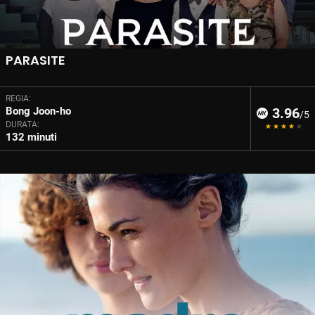
PARASITE
REGIA:
Bong Joon-ho
3.96
/5
DURATA:
132 minuti