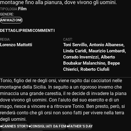
montagne fino alla pianura, dove vivono gli uomini.
Film
TIPOLOGIA:
GENERE:
ANIMAZIONE
DETTAGLI
PREMI
COMMENTI
REGIA:
CAST:
Lorenzo Mattotti
Toni Servillo, Antonio Albanese,
Linda Caridi, Maurizio Lombardi,
Corrado Invernizzi, Alberto
Boubakar Malanchino, Beppe
Chierici, Roberto Ciufoli
Tonio, figlio del re degli orsi, viene rapito dai cacciatori nelle
montagne della Sicilia. In seguito a un rigoroso inverno che
minaccia una grande carestia, il re decide di invadere la piana
dove vivono gli uomini. Con l'aiuto del suo esercito e di un
mago, riesce a vincere e a ritrovare Tonio. Ben presto, però, si
renderà conto che gli orsi non sono fatti per vivere nella terra
degli uomini.
CANNES STORY
CONSIGLIATI DA FEM
FATHER’S DAY