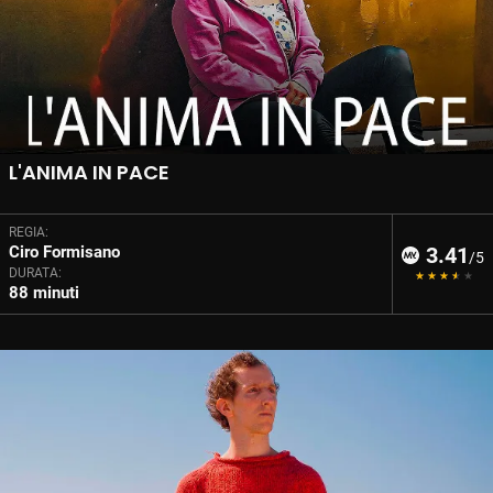
L'ANIMA IN PACE
REGIA:
Ciro Formisano
3.41
/5
DURATA:
88 minuti