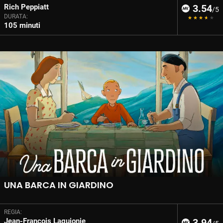
Rich Peppiatt
3.54
/5
DURATA:
105 minuti
UNA BARCA IN GIARDINO
REGIA:
Jean-François Laguionie
3.94