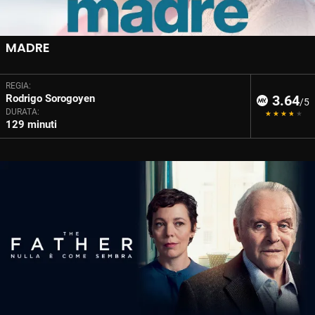
MADRE
REGIA:
Rodrigo Sorogoyen
3.64
/5
DURATA:
129 minuti