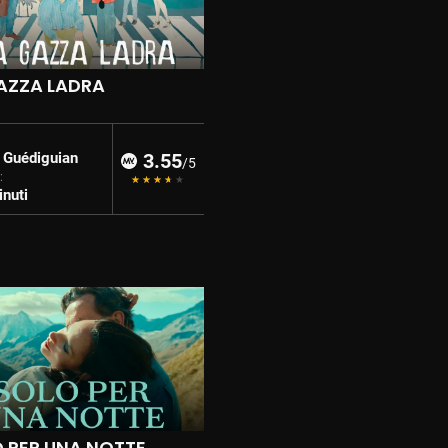
AZZA LADRA
 Guédiguian
3.55
/5
:
nuti
 PER UNA NOTTE