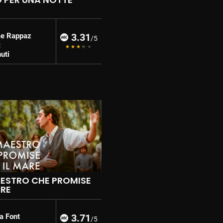
e Rappaz
3.31
/5
:
uti
AESTRO CHE PROMISE
ARE
ia Font
3.71
/5