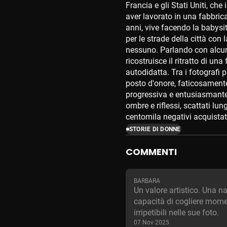
Francia e gli Stati Uniti, che
aver lavorato in una fabbrica
anni, vive facendo la babysi
per le strade della città con
nessuno. Parlando con alcun
ricostruisce il ritratto di u
autodidatta. Tra i fotografi
posto d'onore, faticosament
progressiva e entusiasmante 
ombre e riflessi, scattati lun
centomila negativi acquistati
STORIE DI DONNE
COMMENTI
BARBARA
Un valore artistico. Una n
capacità di cogliere mome
irripetibili nelle sue foto.
07 Nov 2025