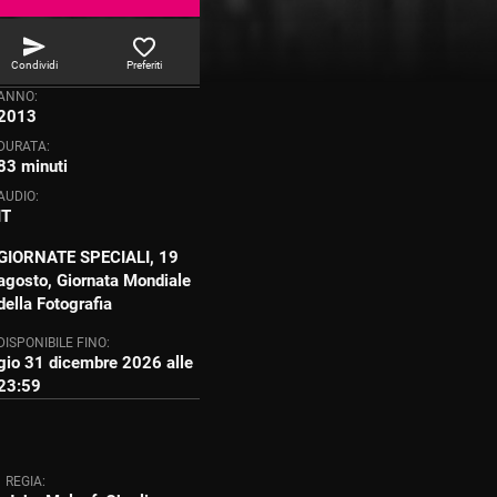
Condividi
Preferiti
ANNO:
2013
DURATA:
83 minuti
AUDIO:
IT
GIORNATE SPECIALI, 19
agosto, Giornata Mondiale
della Fotografia
DISPONIBILE FINO:
gio 31 dicembre 2026 alle
23:59
REGIA: