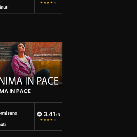
:
nuti
IMA IN PACE
ormisano
3.41
/5
:
uti