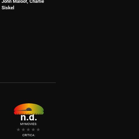
John Maloof, Charlie
Siskel
n.d.
MYMOVIES:
CRITICA: