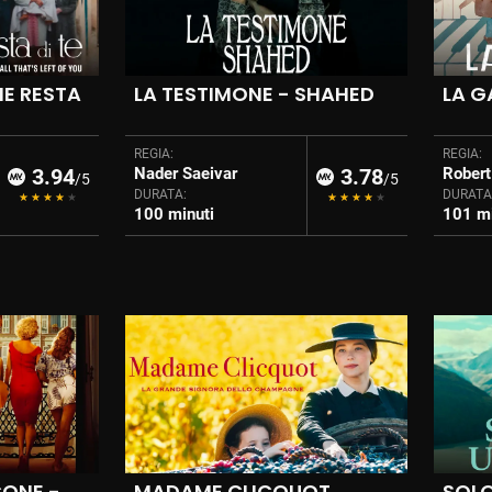
E RESTA
LA TESTIMONE - SHAHED
LA G
REGIA:
REGIA:
3.94
Nader Saeivar
3.78
Robert
/5
/5
DURATA:
DURATA
100 minuti
101 mi
CONE -
MADAME CLICQUOT
SOLO