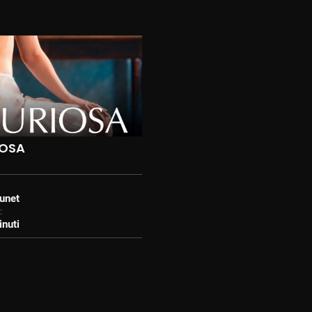
IOSA
unet
:
nuti