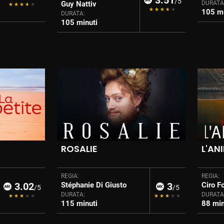
3.51
/5
Guy Nattiv
DURATA
105 mi
DURATA:
105 minuti
ROSALIE
L'AN
REGIA:
REGIA:
3.02
Stéphanie Di Giusto
3
Ciro F
/5
/5
DURATA:
DURATA
115 minuti
88 min