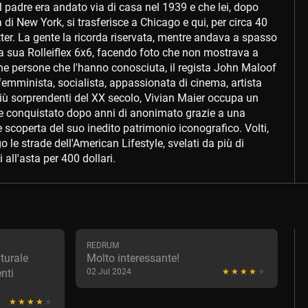
 il padre era andato via di casa nel 1939 e che lei, dopo
 di New York, si trasferisce a Chicago e qui, per circa 40
tter. La gente la ricorda riservata, mentre andava a spasso
 la sua Rolleiflex 6x6, facendo foto che non mostrava a
e persone che l'hanno conosciuta, il regista John Maloof
na femminista, socialista, appassionata di cinema, artista
 più sorprendenti del XX secolo, Vivian Maier occupa un
e conquistato dopo anni di anonimato grazie a una
scoperta del suo inedito patrimonio iconografico. Volti,
go le strade dell'American Lifestyle, svelati da più di
 all'asta per 400 dollari.
REDRUM
aturale
Molto interessante!
nti
02 Jul 2024