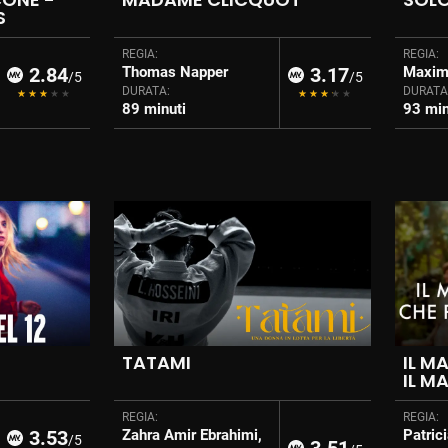
S
REGIA:
REGIA:
2.84
Thomas Napper
3.17
Maxim
/5
/5
DURATA:
DURATA
89 minuti
93 min
TATAMI
IL M
IL M
REGIA:
REGIA:
3.53
Zahra Amir Ebrahimi,
Patric
/5