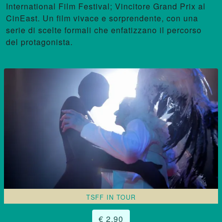
International Film Festival; Vincitore Grand Prix al
CinEast. Un film vivace e sorprendente, con una
serie di scelte formali che enfatizzano il percorso
del protagonista.
TSFF IN TOUR
€ 2,90