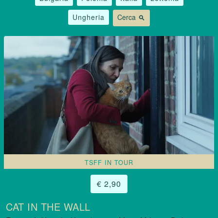
Ungheria
Cerca
search
TSFF IN TOUR
€ 2,90
CAT IN THE WALL