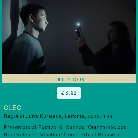
TSFF IN TOUR
€ 2,90
OLEG
Juris Kursietis
,
Lettonia, 2019, 108’
Presentato al Festival di Cannes (Quinzaines des
Réalisateurs), Vincitore Grand Prix al Brussels