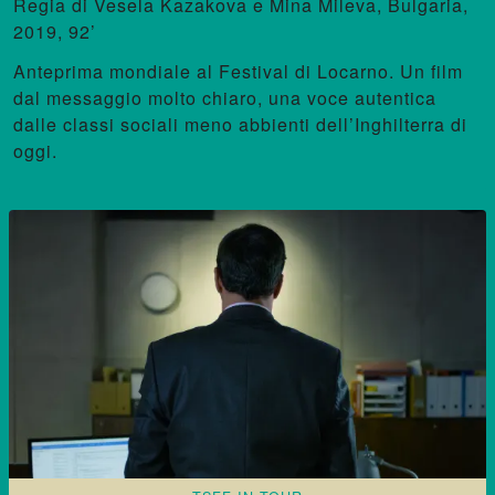
Vesela Kazakova e Mina Mileva
,
Bulgaria,
2019, 92’
Anteprima mondiale al Festival di Locarno. Un film
dal messaggio molto chiaro, una voce autentica
dalle classi sociali meno abbienti dell’Inghilterra di
oggi.