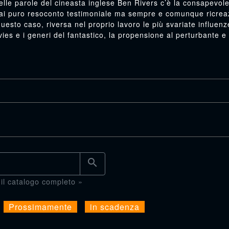
elle parole del cineasta inglese Ben Rivers c’è la consapevol
mai puro resoconto testimoniale ma sempre e comunque ricrea
 questo caso, riversa nel proprio lavoro le più svariate influenz
ovies e i generi del fantastico, la propensione al perturbante e 
search
 il catalogo completo »
Prossimamente
in scadenza