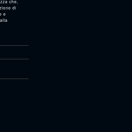
ezza che,
zione di
e e
alla