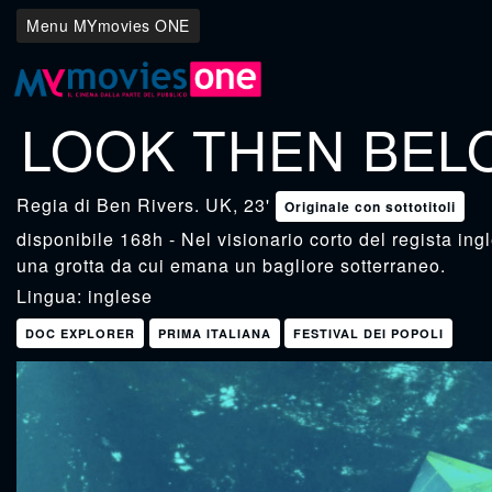
Menu MYmovies ONE
LOOK THEN BEL
Ben Rivers
. UK, 23'
Originale con sottotitoli
disponibile 168h - Nel visionario corto del regista in
una grotta da cui emana un bagliore sotterraneo.
Lingua: inglese
DOC EXPLORER
PRIMA ITALIANA
FESTIVAL DEI POPOLI