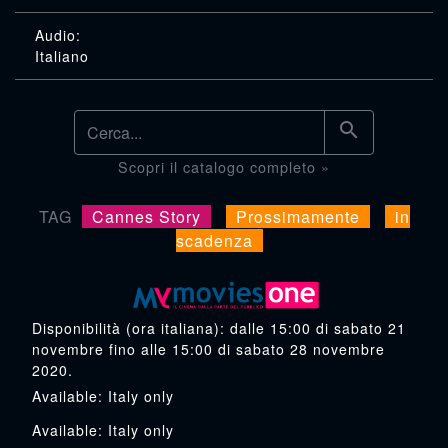
search
Scopri il catalogo completo »
TAG
Cannes Story
Prossimamente
in
scadenza
Disponibilità
(ora italiana): dalle
15:00
di
sabato 21
novembre
fino alle
15:00
di
sabato 28 novembre
2020
.
Italy only
Italy only