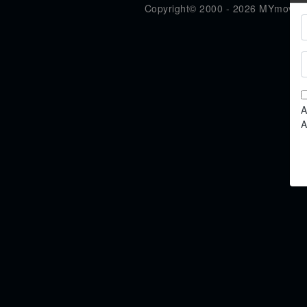
Copyright© 2000 - 2026 MYmovies.it®
A
A