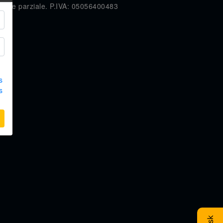
e anche parziale. P.IVA: 05056400483
s
s