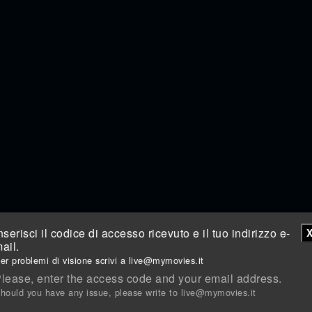
nserisci il codice di accesso ricevuto e il tuo indirizzo e-
ail.
er problemi di visione scrivi a live@mymovies.it
lease, enter the access code and your email address.
hould you have any issue, please write to live@mymovies.it