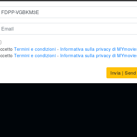
 - Mo-Net s.r.l. Tutti i diritti riservati. È vietata la riproduzion
Licenza Siae n.
2792/I/2742
- Help desk: live@mymovies.it
Co-finanziato dal Programma Europa Creativa dell'Unione europea
ccetto
Termini e condizioni
-
Informativa sulla privacy di MYmovie
ccetto
Termini e condizioni
-
Informativa sulla privacy di MYmovie
Invia | Send