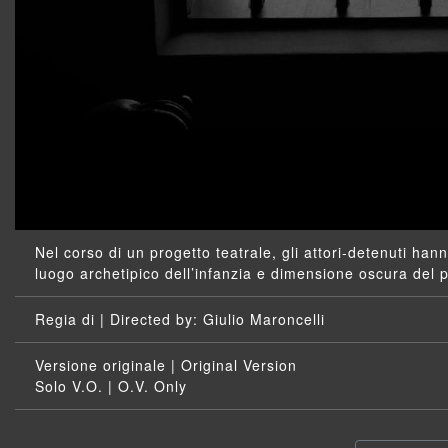
Nel corso di un progetto teatrale, gli attori-detenuti ha
luogo archetipico dell’infanzia e dimensione oscura del 
: Giulio Maroncelli