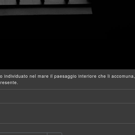
nno individuato nel mare il paesaggio interiore che li accomun
presente.