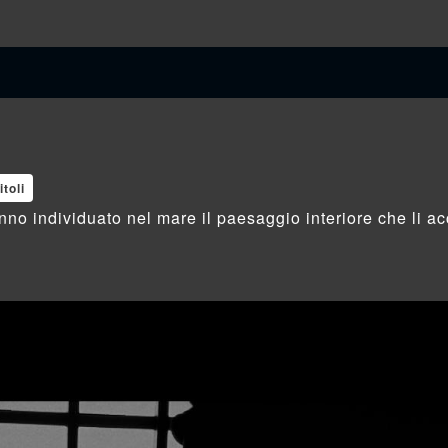
itoli
hanno individuato nel mare il paesaggio interiore che li 