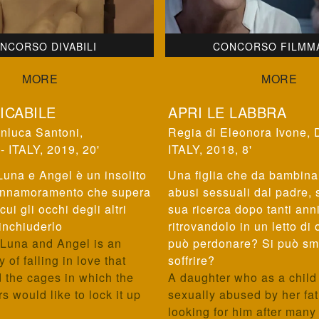
NCORSO DIVABILI
CONCORSO FILMM
ICABILE
APRI LE LABBRA
nluca Santoni
,
Eleonora Ivone
,
 ITALY, 2019, 20'
ITALY, 2018, 8'
 Luna e Angel è un insolito
Una figlia che da bambina
 innamoramento che supera
abusi sessuali dal padre, s
cui gli occhi degli altri
sua ricerca dopo tanti anni
inchiuderlo
ritrovandolo in un letto di
 Luna and Angel is an
può perdonare? Si può sme
 of falling in love that
soffrire?
 the cages in which the
A daughter who as a chil
s would like to lock it up
sexually abused by her fath
looking for him after many