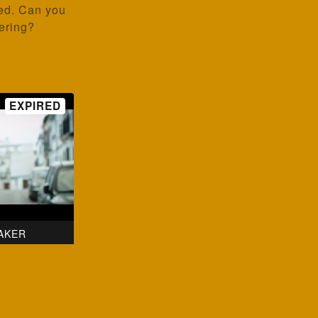
bed. Can you
fering?
AKER