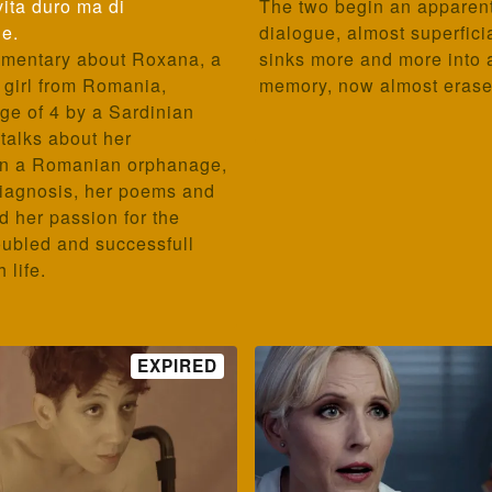
vita duro ma di
The two begin an apparent
ne.
dialogue, almost superfici
umentary about Roxana, a
sinks more and more into 
 girl from Romania,
memory, now almost erase
ge of 4 by a Sardinian
talks about her
in a Romanian orphanage,
diagnosis, her poems and
d her passion for the
oubled and successfull
 life.