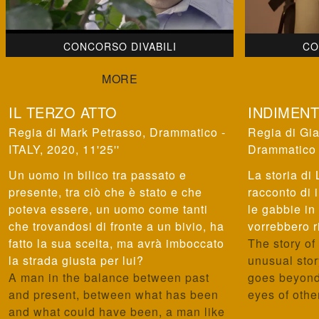
CONCORSO DIVABILI
CO
IL TERZO ATTO
INDIMENT
Mark Petrasso
,
Drammatico -
Gia
ITALY, 2020, 11'25''
Drammatico -
Un uomo in bilico tra passato e
La storia di
presente, tra ciò che è stato e che
racconto di
poteva essere, un uomo come tanti
le gabbie in 
che trovandosi di fronte a un bivio, ha
vorrebbero r
fatto la sua scelta, ma avrà imboccato
The story of
la strada giusta per lui?
unusual story
A man in the balance between past
goes beyond
and present, between what has been
eyes of other
and what could have been, a man like