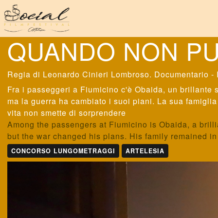
QUANDO NON PU
Leonardo Cinieri Lombroso
. Documentario - 
Fra i passeggeri a Fiumicino c'è Obaida, un brillante
ma la guerra ha cambiato i suoi piani. La sua famiglia
vita non smette di sorprendere
Among the passengers at Fiumicino is Obaida, a brilli
but the war changed his plans. His family remained in 
CONCORSO LUNGOMETRAGGI
ARTELESIA