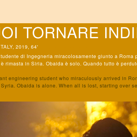
OI TORNARE IND
ITALY, 2019, 64'
Originale con sottotitoli
 studente di Ingegneria miracolosamente giunto a Roma pe
 è rimasta in Siria. Obaida è solo. Quando tutto è perdu
ant engineering student who miraculously arrived in Ro
Syria. Obaida is alone. When all is lost, starting over s