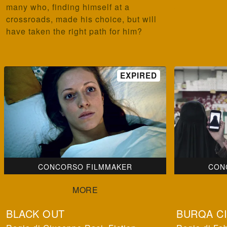
many who, finding himself at a
crossroads, made his choice, but will
have taken the right path for him?
CONCORSO FILMMAKER
CON
BLACK OUT
BURQA C