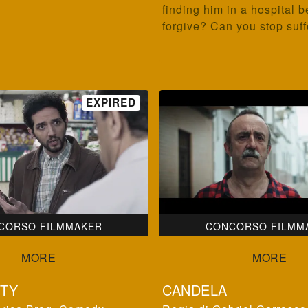
finding him in a hospital 
forgive? Can you stop suf
CORSO FILMMAKER
CONCORSO FILMM
ITY
CANDELA