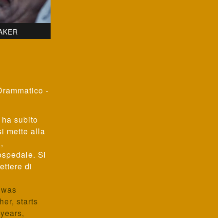
AKER
Drammatico -
 ha subito
i mette alla
,
 ospedale. Si
ttere di
d was
er, starts
 years,