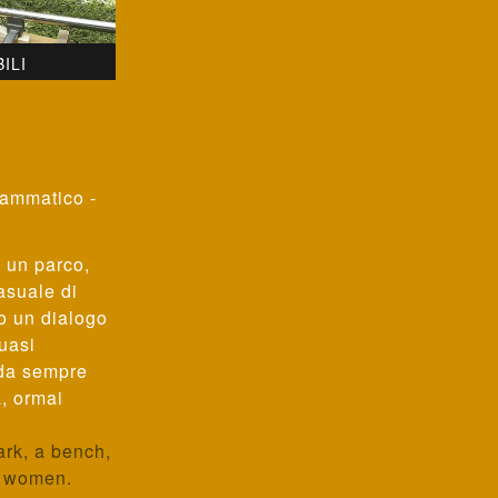
ILI
ammatico -
, un parco,
asuale di
o un dialogo
uasi
nda sempre
, ormai
ark, a bench,
o women.