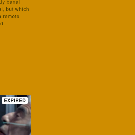
ly banal
al, but which
a remote
d.