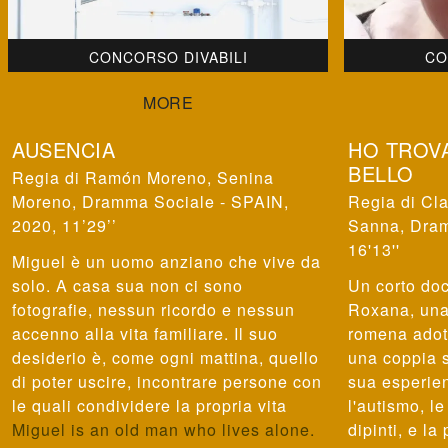
CONCORSO DIVABILI
CO
AUSENCIA
HO TROVA
BELLO
Ramón Moreno, Senina
Moreno
,
Dramma Sociale - SPAIN,
Cla
2020, 11’29’’
Sanna
,
Dram
16'13''
Miguel è un uomo anziano che vive da
solo. A casa sua non ci sono
Un corto doc
fotografie, nessun ricordo e nessun
Roxana, una 
accenno alla vita familiare. Il suo
romena adott
desiderio è, come ogni mattina, quello
una coppia 
di poter uscire, incontrare persone con
sua esperien
le quali condividere la propria vita
l'autismo, l
Miguel is an old man who lives alone.
dipinti, e la