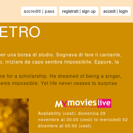
IETRO
r una borsa di studio. Sognava di fare il cantante,
to, iniziare da capo sembra impossibile. Eppure, la
me for a scholarship. He dreamed of being a singer,
eems impossible. Yet life never ceases to surprise
Availability
(cest):
domenica 29
novembre
at
00:00
(cest) to
mercoledì 02
dicembre
at
00:00
(cest).