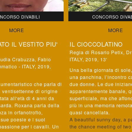
NCORSO DIVABILI
CONCORSO DIVAB
TO IL VESTITO PIU'
IL CIOCCOLATINO
Rosario Petix
,
Dr
udia Crabuzza, Fabio
ITALY, 2019, 13'
matico - ITALY, 2019,
Una bella giornata di sole
una panchina, l’incontro c
umentaristico che parla di
due donne. Le due inizian
ventisettenne di origine
apparentemente banale, q
ata all'età di 4 anni da
superficiale, ma che affo
sarda. Roxana parla della
più in una memoria remota
za in orfanotrofio,
quasi cancellata.
e sue poesie e i suoi
A beautiful sunny day, a p
 passione per i cavalli. Un
the chance meeting of tw