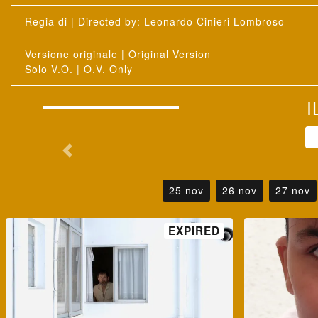
: Leonardo Cinieri Lombroso
25 nov
26 nov
27 nov