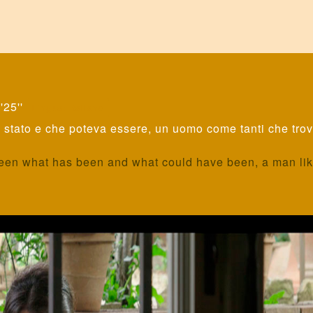
'25''
Lingua: Italiano
è stato e che poteva essere, un uomo come tanti che trova
een what has been and what could have been, a man lik