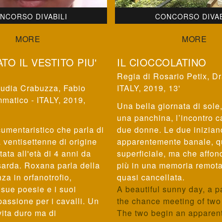
NCORSO DIVABILI
CONCORSO DIVAB
TO IL VESTITO PIU'
IL CIOCCOLATINO
Rosario Petix
,
Dr
udia Crabuzza, Fabio
ITALY, 2019, 13'
matico - ITALY, 2019,
Una bella giornata di sole
una panchina, l’incontro c
umentaristico che parla di
due donne. Le due inizian
ventisettenne di origine
apparentemente banale, q
ata all'età di 4 anni da
superficiale, ma che affo
sarda. Roxana parla della
più in una memoria remota
za in orfanotrofio,
quasi cancellata.
e sue poesie e i suoi
A beautiful sunny day, a p
 passione per i cavalli. Un
the chance meeting of tw
vita duro ma di
The two begin an apparent