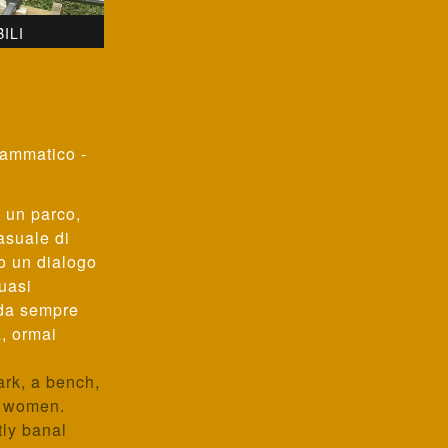
ILI
ammatico -
, un parco,
asuale di
o un dialogo
uasi
nda sempre
, ormai
ark, a bench,
o women.
ly banal