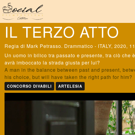
IL TERZO ATTO
Mark Petrasso
. Drammatico - ITALY, 2020, 11
Un uomo in bilico tra passato e presente, tra ciò che 
avrà imboccato la strada giusta per lui?
A man in the balance between past and present, betw
his choice, but will have taken the right path for him?
CONCORSO DIVABILI
ARTELESIA