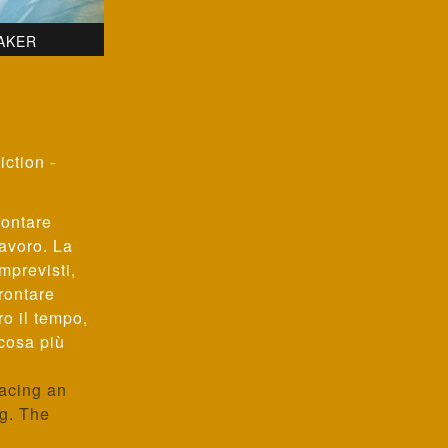
AKER
iction -
rontare
lavoro. La
imprevisti,
frontare
o il tempo,
 cosa più
facing an
g. The