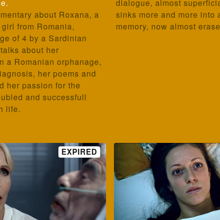
ne.
dialogue, almost superfici
umentary about Roxana, a
sinks more and more into 
 girl from Romania,
memory, now almost erase
ge of 4 by a Sardinian
talks about her
in a Romanian orphanage,
diagnosis, her poems and
d her passion for the
oubled and successfull
 life.