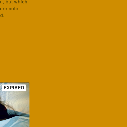
al, but which
a remote
d.