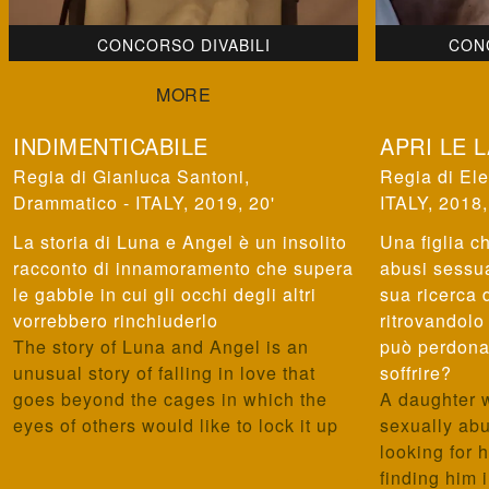
CONCORSO DIVABILI
CON
INDIMENTICABILE
APRI LE 
Gianluca Santoni
,
Ele
Drammatico - ITALY, 2019, 20'
ITALY, 2018,
La storia di Luna e Angel è un insolito
Una figlia c
racconto di innamoramento che supera
abusi sessua
le gabbie in cui gli occhi degli altri
sua ricerca 
vorrebbero rinchiuderlo
ritrovandolo 
The story of Luna and Angel is an
può perdona
unusual story of falling in love that
soffrire?
goes beyond the cages in which the
A daughter 
eyes of others would like to lock it up
sexually abu
looking for 
finding him 