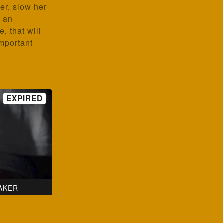
er, slow her
e an
, that will
important
AKER