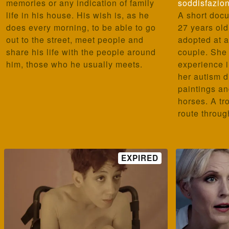
memories or any indication of family
soddisfazio
life in his house. His wish is, as he
A short doc
does every morning, to be able to go
27 years old
out to the street, meet people and
adopted at a
share his life with the people around
couple. She 
him, those who he usually meets.
experience 
her autism 
paintings an
horses. A tr
route through