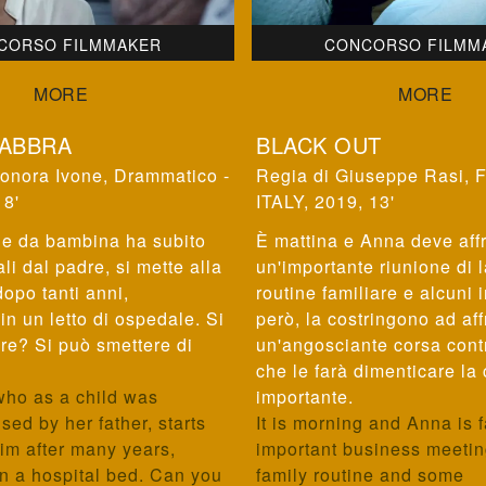
CORSO FILMMAKER
CONCORSO FILMM
LABBRA
BLACK OUT
onora Ivone
,
Drammatico -
Giuseppe Rasi
,
F
 8'
ITALY, 2019, 13'
he da bambina ha subito
È mattina e Anna deve aff
li dal padre, si mette alla
un'importante riunione di 
dopo tanti anni,
routine familiare e alcuni 
in un letto di ospedale. Si
però, la costringono ad af
re? Si può smettere di
un'angosciante corsa contr
che le farà dimenticare la
who as a child was
importante.
sed by her father, starts
It is morning and Anna is 
him after many years,
important business meetin
in a hospital bed. Can you
family routine and some