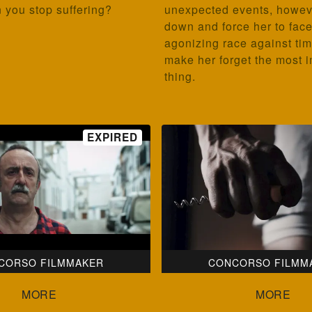
 you stop suffering?
unexpected events, howev
down and force her to fac
agonizing race against time
make her forget the most 
thing.
CORSO FILMMAKER
CONCORSO FILMM