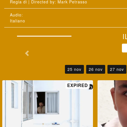
: Mark Petrasso
25 nov
26 nov
27 nov