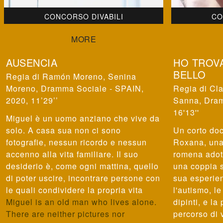
CONCORSO DIVABILI
CO
AUSENCIA
HO TROVA
BELLO
Ramón Moreno, Senina
Moreno
,
Dramma Sociale - SPAIN,
Cla
2020, 11’29’’
Sanna
,
Dram
16'13''
Miguel è un uomo anziano che vive da
solo. A casa sua non ci sono
Un corto doc
fotografie, nessun ricordo e nessun
Roxana, una 
accenno alla vita familiare. Il suo
romena adott
desiderio è, come ogni mattina, quello
una coppia 
di poter uscire, incontrare persone con
sua esperien
le quali condividere la propria vita
l'autismo, l
Miguel is an old man who lives alone.
dipinti, e la
There are neither pictures nor
percorso di 