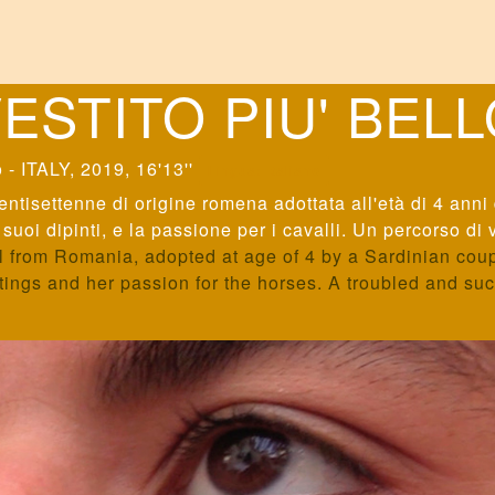
ESTITO PIU' BEL
 - ITALY, 2019, 16'13''
Lingua: Italiano
ntisettenne di origine romena adottata all'età di 4 ann
 suoi dipinti, e la passione per i cavalli. Un percorso di
l from Romania, adopted at age of 4 by a Sardinian cou
ngs and her passion for the horses. A troubled and succe