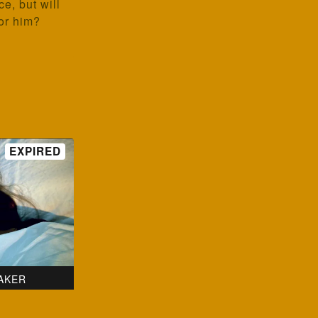
e, but will
for him?
AKER