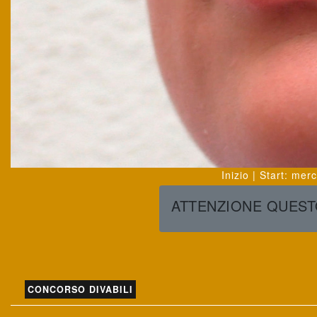
Inizio | Start
:
merc
ATTENZIONE QUESTO
CONCORSO DIVABILI