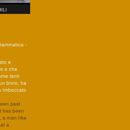
ILI
rammatico -
ato e
to e che
ome tanti
un bivio, ha
rà imboccato
ween past
t has been
 a man like
at a