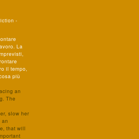
iction -
rontare
lavoro. La
imprevisti,
frontare
o il tempo,
 cosa più
facing an
g. The
er, slow her
e an
, that will
important