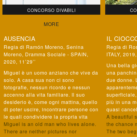
CONCORSO DIVABILI
CO
AUSENCIA
IL CIOCC
Ramón Moreno, Senina
Ros
Moreno
,
Dramma Sociale - SPAIN,
ITALY, 2019,
2020, 11’29’’
Una bella gi
Miguel è un uomo anziano che vive da
una panchina
solo. A casa sua non ci sono
due donne. 
fotografie, nessun ricordo e nessun
apparenteme
accenno alla vita familiare. Il suo
superficiale
desiderio è, come ogni mattina, quello
più in una 
di poter uscire, incontrare persone con
quasi cancel
le quali condividere la propria vita
A beautiful 
Miguel is an old man who lives alone.
the chance 
There are neither pictures nor
The two beg