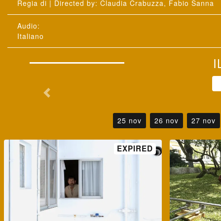
: Claudia Crabuzza, Fabio Sanna
25 nov
26 nov
27 nov