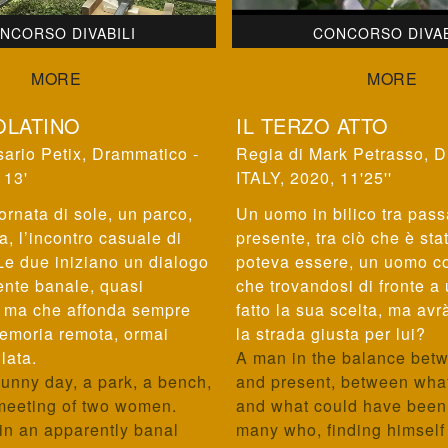
NCORSO DIVABILI
CONCORSO DIVAB
OLATINO
IL TERZO ATTO
ario Petix
,
Drammatico -
Mark Petrasso
,
D
 13'
ITALY, 2020, 11'25''
ornata di sole, un parco,
Un uomo in bilico tra pass
, l’incontro casuale di
presente, tra ciò che è sta
Le due iniziano un dialogo
poteva essere, un uomo c
nte banale, quasi
che trovandosi di fronte a 
, ma che affonda sempre
fatto la sua scelta, ma av
memoria remota, ormai
la strada giusta per lui?
lata.
A man in the balance bet
sunny day, a park, a bench,
and present, between wha
meeting of two women.
and what could have been,
in an apparently banal
many who, finding himself 