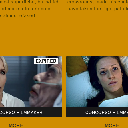
most superficial, but which
crossroads, made his choic
and more into a remote
have taken the right path 
 almost erased.
CORSO FILMMAKER
CONCORSO FILMM