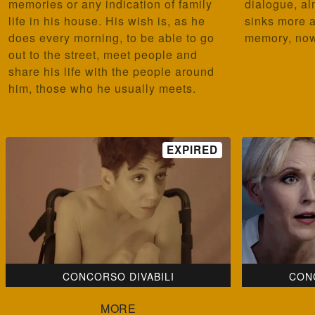
memories or any indication of family
dialogue, al
life in his house. His wish is, as he
sinks more 
does every morning, to be able to go
memory, now
out to the street, meet people and
share his life with the people around
him, those who he usually meets.
CONCORSO DIVABILI
CON