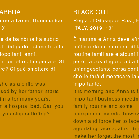
LABBRA
BLACK OUT
onora Ivone
,
Drammatico -
Giuseppe Rasi
,
F
 8'
ITALY, 2019, 13'
he da bambina ha subito
È mattina e Anna deve aff
li dal padre, si mette alla
un'importante riunione di 
dopo tanti anni,
routine familiare e alcuni 
in un letto di ospedale. Si
però, la costringono ad af
re? Si può smettere di
un'angosciante corsa contr
che le farà dimenticare la
who as a child was
importante.
sed by her father, starts
It is morning and Anna is 
him after many years,
important business meetin
in a hospital bed. Can you
family routine and some
 you stop suffering?
unexpected events, howev
down and force her to fac
agonizing race against time
make her forget the most 