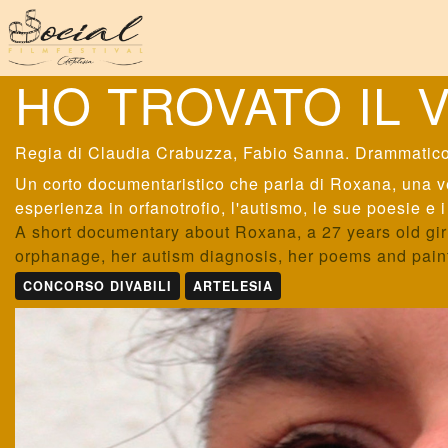
HO TROVATO IL V
Claudia Crabuzza, Fabio Sanna
. Drammatico
Un corto documentaristico che parla di Roxana, una ve
esperienza in orfanotrofio, l'autismo, le sue poesie e i
A short documentary about Roxana, a 27 years old gir
orphanage, her autism diagnosis, her poems and painti
CONCORSO DIVABILI
ARTELESIA