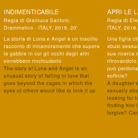
INDIMENTICABILE
APRI LE 
Gianluca Santoni
,
Ele
Drammatico - ITALY, 2019, 20'
ITALY, 2018,
La storia di Luna e Angel è un insolito
Una figlia c
racconto di innamoramento che supera
abusi sessua
le gabbie in cui gli occhi degli altri
sua ricerca 
vorrebbero rinchiuderlo
ritrovandolo 
The story of Luna and Angel is an
può perdona
unusual story of falling in love that
soffrire?
goes beyond the cages in which the
A daughter 
eyes of others would like to lock it up
sexually abu
looking for 
finding him 
forgive? Can