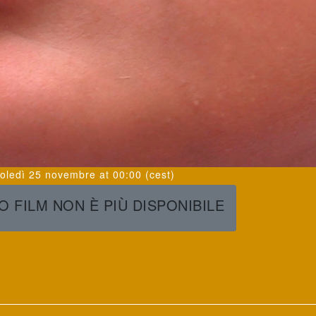
oledì 25 novembre
at
00:00
(cest)
 FILM NON È PIÙ DISPONIBILE