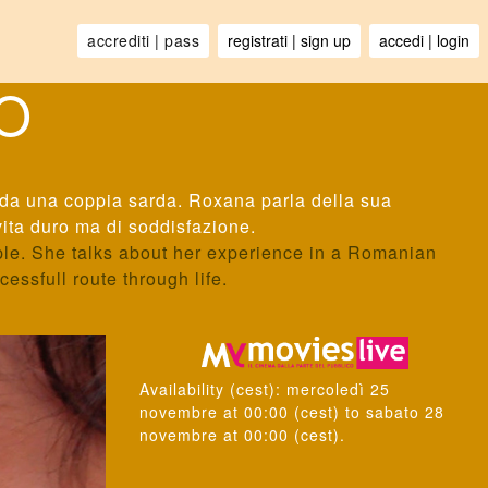
LO
i da una coppia sarda. Roxana parla della sua
 vita duro ma di soddisfazione.
ple. She talks about her experience in a Romanian
ssfull route through life.
Availability
(cest):
mercoledì 25
novembre
at
00:00
(cest) to
sabato 28
novembre
at
00:00
(cest).