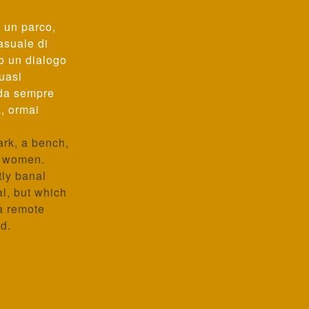
, un parco,
asuale di
o un dialogo
uasi
nda sempre
, ormai
ark, a bench,
o women.
ly banal
al, but which
a remote
d.