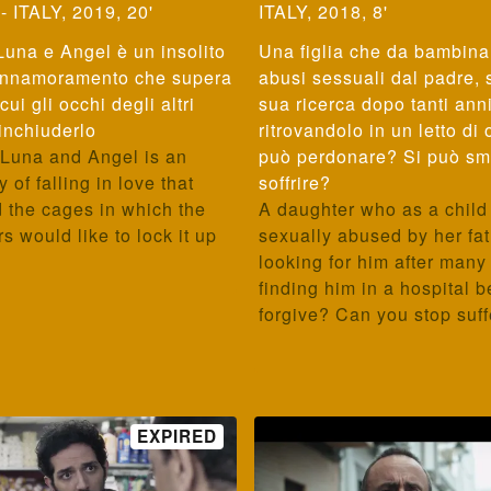
 ITALY, 2019, 20'
ITALY, 2018, 8'
 Luna e Angel è un insolito
Una figlia che da bambina
 innamoramento che supera
abusi sessuali dal padre, s
cui gli occhi degli altri
sua ricerca dopo tanti anni
inchiuderlo
ritrovandolo in un letto di
 Luna and Angel is an
può perdonare? Si può sme
 of falling in love that
soffrire?
 the cages in which the
A daughter who as a chil
s would like to lock it up
sexually abused by her fath
looking for him after many
finding him in a hospital 
forgive? Can you stop suf