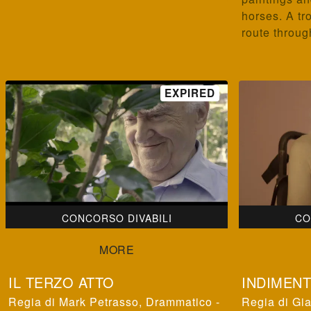
horses. A tr
route through
CONCORSO DIVABILI
CO
IL TERZO ATTO
INDIMENT
Mark Petrasso
,
Drammatico -
Gia