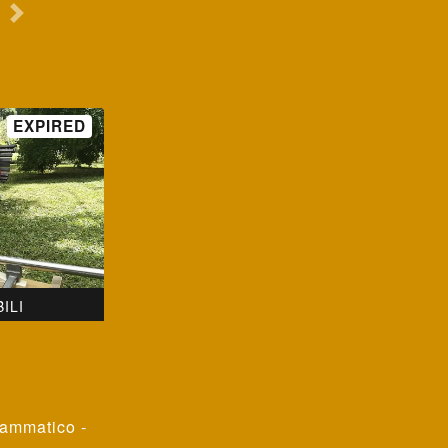
ILI
ammatico -