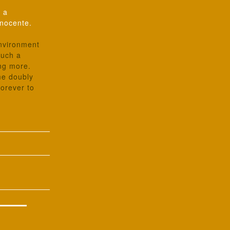
, a
nnocente.
environment
such a
ing more.
me doubly
forever to