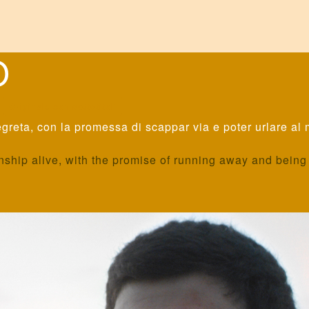
O
'
Originale con sottotitoli
segreta, con la promessa di scappar via e poter urlare al
hip alive, with the promise of running away and being a