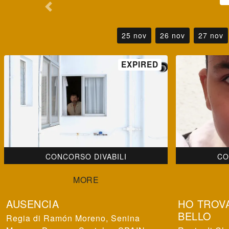
25 nov
26 nov
27 nov
CONCORSO DIVABILI
CO
AUSENCIA
HO TROVA
BELLO
Ramón Moreno, Senina