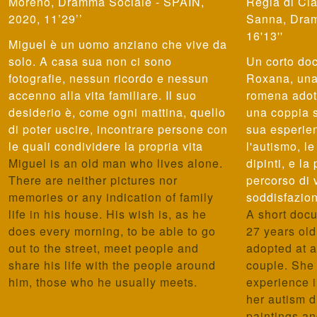
Moreno
,
Dramma Sociale - SPAIN,
Cla
2020, 11’29’’
Sanna
,
Dram
16'13''
Miguel è un uomo anziano che vive da
solo. A casa sua non ci sono
Un corto doc
fotografie, nessun ricordo e nessun
Roxana, una 
accenno alla vita familiare. Il suo
romena adott
desiderio è, come ogni mattina, quello
una coppia 
di poter uscire, incontrare persone con
sua esperien
le quali condividere la propria vita
l'autismo, l
Miguel is an old man who lives alone.
dipinti, e la
There are neither pictures nor
percorso di 
memories or any indication of family
soddisfazio
life in his house. His wish is, as he
A short doc
does every morning, to be able to go
27 years old
out to the street, meet people and
adopted at a
share his life with the people around
couple. She 
him, those who he usually meets.
experience 
her autism 
paintings an