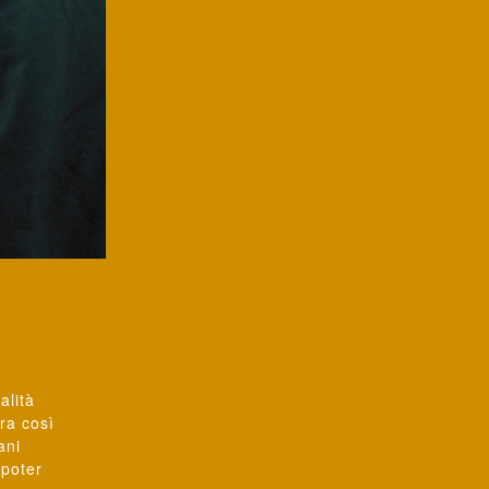
alità
ra così
ani
 poter