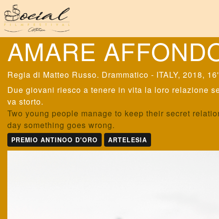
AMARE AFFOND
Matteo Russo
. Drammatico - ITALY, 2018, 16
Due giovani riesco a tenere in vita la loro relazione 
va storto.
Two young people manage to keep their secret relations
day something goes wrong.
PREMIO ANTINOO D'ORO
ARTELESIA