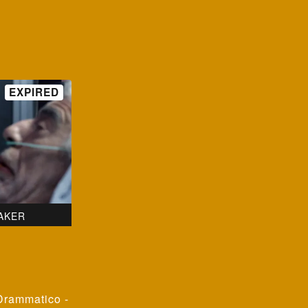
AKER
Drammatico -