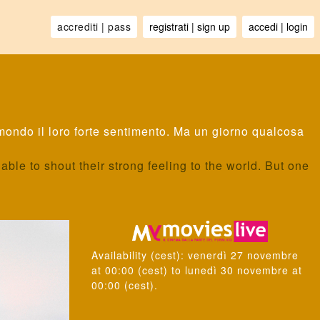
 mondo il loro forte sentimento. Ma un giorno qualcosa
ble to shout their strong feeling to the world. But one
Availability
(cest):
venerdì 27 novembre
at
00:00
(cest) to
lunedì 30 novembre
at
00:00
(cest).