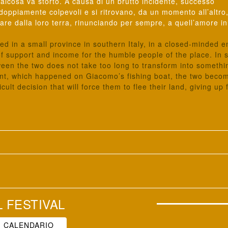
ualcosa va storto. A causa di un brutto incidente, successo
oppiamente colpevoli e si ritrovano, da un momento all’altro
pare dalla loro terra, rinunciando per sempre, a quell’amore i
 in a small province in southern Italy, in a closed-minded 
f support and income for the humble people of the place. In 
tween the two does not take too long to transform into someth
nt, which happened on Giacomo’s fishing boat, the two beco
ult decision that will force them to flee their land, giving up 
CALENDARIO