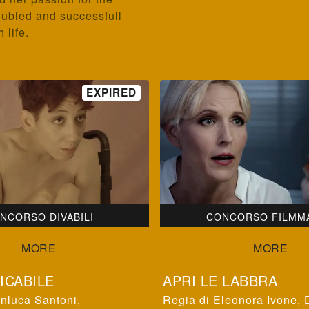
oubled and successfull
 life.
NCORSO DIVABILI
CONCORSO FILMM
ICABILE
APRI LE LABBRA
nluca Santoni
,
Eleonora Ivone
,