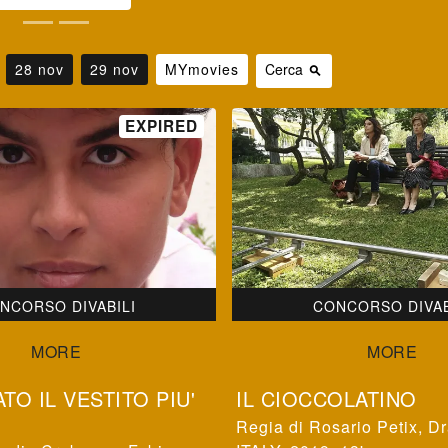
28 nov
29 nov
MYmovies
Cerca
search
NCORSO DIVABILI
CONCORSO DIVAB
TO IL VESTITO PIU'
IL CIOCCOLATINO
Rosario Petix
,
Dr