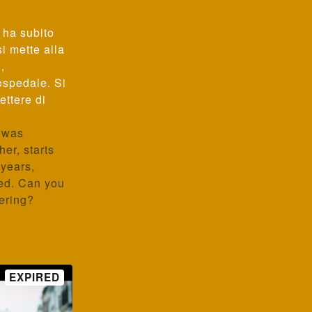
 ha subito
i mette alla
,
 ospedale. Si
ttere di
d was
er, starts
 years,
bed. Can you
fering?