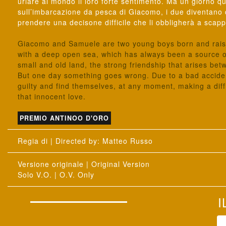
urlare al mondo il loro forte sentimento. Ma un giorno q
sull’imbarcazione da pesca di Giacomo, i due diventano d
prendere una decisone difficile che li obbligherà a scap
Giacomo and Samuele are two young boys born and raised
with a deep open sea, which has always been a source o
small and old land, the strong friendship that arises be
But one day something goes wrong. Due to a bad accide
guilty and find themselves, at any moment, making a diffic
that innocent love.
PREMIO ANTINOO D'ORO
: Matteo Russo