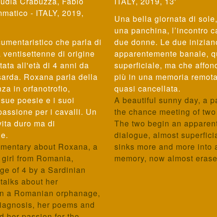
udia Crabuzza, Fabio
ITALY, 2019, 13'
matico - ITALY, 2019,
Una bella giornata di sole
una panchina, l’incontro c
umentaristico che parla di
due donne. Le due inizian
ventisettenne di origine
apparentemente banale, q
ata all'età di 4 anni da
superficiale, ma che affo
sarda. Roxana parla della
più in una memoria remota
za in orfanotrofio,
quasi cancellata.
e sue poesie e i suoi
A beautiful sunny day, a p
 passione per i cavalli. Un
the chance meeting of tw
vita duro ma di
The two begin an apparent
ne.
dialogue, almost superfici
umentary about Roxana, a
sinks more and more into 
 girl from Romania,
memory, now almost erase
ge of 4 by a Sardinian
talks about her
in a Romanian orphanage,
diagnosis, her poems and
d her passion for the