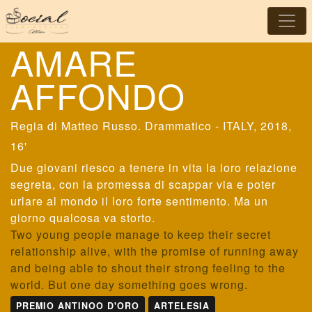
AMARE
AFFONDO
Matteo Russo
. Drammatico - ITALY, 2018,
16'
Originale con sottotitoli
Due giovani riesco a tenere in vita la loro relazione
segreta, con la promessa di scappar via e poter
urlare al mondo il loro forte sentimento. Ma un
giorno qualcosa va storto.
Two young people manage to keep their secret
relationship alive, with the promise of running away
and being able to shout their strong feeling to the
world. But one day something goes wrong.
PREMIO ANTINOO D'ORO
ARTELESIA