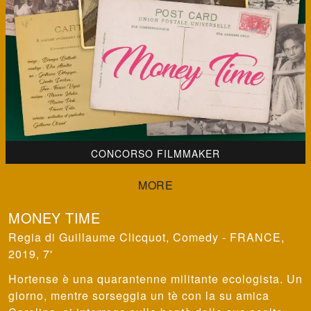
CONCORSO FILMMAKER
MONEY TIME
Guillaume Clicquot
,
Comedy - FRANCE,
2019, 7'
Hortense è una quarantenne militante ecologista. Un
giorno, mentre sorseggia un tè con la su amica