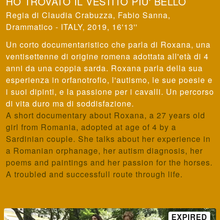
HO TROVATO IL VESTITO PIU' BELLO
Claudia Crabuzza, Fabio Sanna
,
Drammatico - ITALY, 2019, 16'13''
Un corto documentaristico che parla di Roxana, una
ventisettenne di origine romena adottata all'età di 4
anni da una coppia sarda. Roxana parla della sua
esperienza in orfanotrofio, l'autismo, le sue poesie e
i suoi dipinti, e la passione per i cavalli. Un percorso
di vita duro ma di soddisfazione.
A short documentary about Roxana, a 27 years old
girl from Romania, adopted at age of 4 by a
Sardinian couple. She talks about her experience in
a Romanian orphanage, her autism diagnosis, her
poems and paintings and her passion for the horses.
A troubled and successfull route through life.