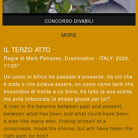
CONCORSO DIVABILI
IL TERZO ATTO
Mark Petrasso
,
Drammatico - ITALY, 2020,
11'25''
Un uomo in bilico tra passato e presente, tra ciò che
è stato e che poteva essere, un uomo come tanti che
trovandosi di fronte a un bivio, ha fatto la sua scelta,
ma avrà imboccato la strada giusta per lui?
A man in the balance between past and present,
between what has been and what could have been,
a man like many who, finding himself at a
crossroads, made his choice, but will have taken the
right path for him?