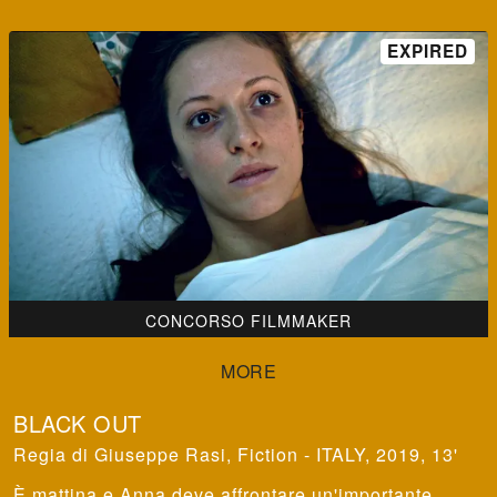
CONCORSO FILMMAKER
BLACK OUT
Giuseppe Rasi
,
Fiction - ITALY, 2019, 13'
È mattina e Anna deve affrontare un'importante