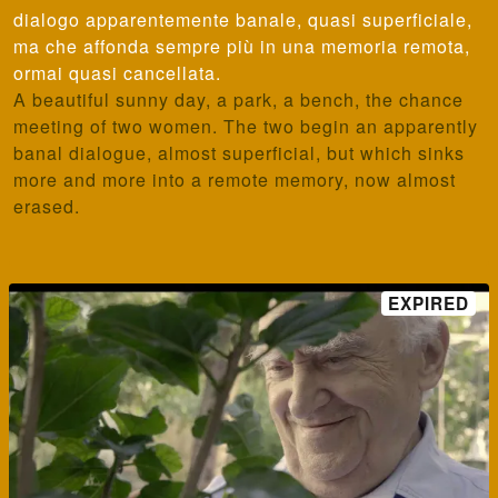
dialogo apparentemente banale, quasi superficiale,
ma che affonda sempre più in una memoria remota,
ormai quasi cancellata.
A beautiful sunny day, a park, a bench, the chance
meeting of two women. The two begin an apparently
banal dialogue, almost superficial, but which sinks
more and more into a remote memory, now almost
erased.