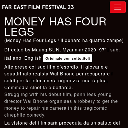
MONEY HAS FOUR
LEGS
(Money Has Four Legs / Il denaro ha quattro zampe)
Maung SUN
. Myanmar 2020, 97' | sub:
italiano, English
Originale con sottotitoli
Alle prese col suo film d’esordio, il giovane e
squattrinato regista Wai Bhone per recuperare i
soldi per la telecamera organizza una rapina.
Commedia cinefila e beffarda.
Struggling with his debut film, penniless young
director Wai Bhone organises a robbery to get the
money to repair his camera in this tragicomic
cinephile comedy.
La visione del film sarà preceduta da un saluto del