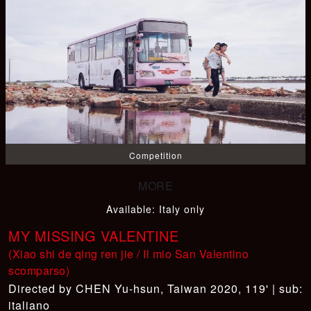
Competition
Available
:
Italy only
MY MISSING VALENTINE
(Xiao shi de qing ren jie / Il mio San Valentino
scomparso)
CHEN Yu-hsun
,
Taiwan 2020, 119' | sub:
italiano