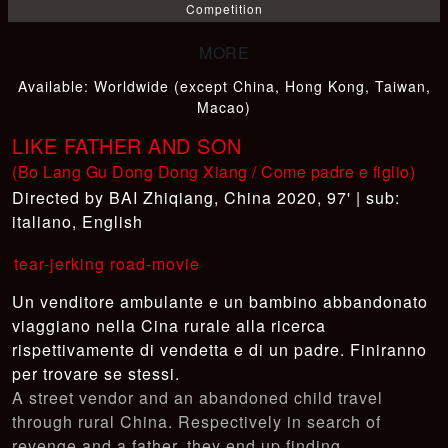
Competition
Available
:
Worldwide (except China, Hong Kong, Taiwan,
Macao)
LIKE FATHER AND SON
(Bo Lang Gu Dong Dong Xiang / Come padre e figlio)
BAI Zhiqiang
,
China 2020, 97' | sub:
italiano, English
tear-jerking road-movie
Un venditore ambulante e un bambino abbandonato
viaggiano nella Cina rurale alla ricerca
rispettivamente di vendetta e di un padre. Finiranno
per trovare se stessi.
A street vendor and an abandoned child travel
through rural China. Respectively in search of
revenge and a father, they end up finding