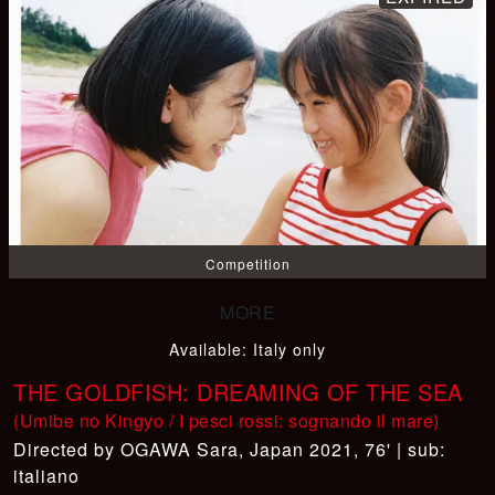
Competition
Available
:
Italy only
THE GOLDFISH: DREAMING OF THE SEA
(Umibe no Kingyo / I pesci rossi: sognando il mare)
OGAWA Sara
,
Japan 2021, 76' | sub:
italiano