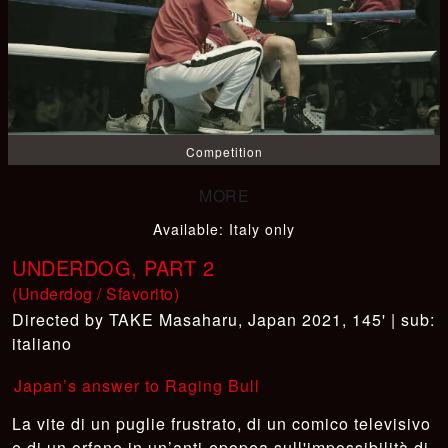
Competition
Available
:
Italy only
UNDERDOG, PART 2
(Underdog / Sfavorito)
TAKE Masaharu
,
Japan 2021, 145' | sub:
italiano
Japan’s answer to Raging Bull
La vite di un puglie frustrato, di un comico televisivo
e di un orfano in un’anti-epopea sull'impossibilità di