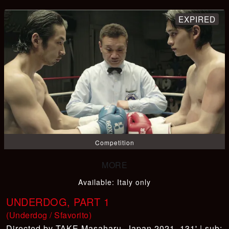
Competition
Available
:
Italy only
UNDERDOG, PART 1
(Underdog / Sfavorito)
TAKE Masaharu
,
Japan 2021, 131' | sub: