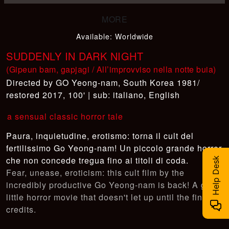
Available
:
Worldwide
SUDDENLY IN DARK NIGHT
(Gipeun bam, gapjagi / All’improvviso nella notte buia)
GO Yeong-nam
,
South Korea 1981/
restored 2017, 100' | sub: italiano, English
a sensual classic horror tale
Paura, inquietudine, erotismo: torna il cult del
fertilissimo Go Yeong-nam! Un piccolo grande horror
che non concede tregua fino ai titoli di coda.
Help Desk
Fear, unease, eroticism: this cult film by the
incredibly productive Go Yeong-nam is back! A great
little horror movie that doesn't let up until the final
credits.