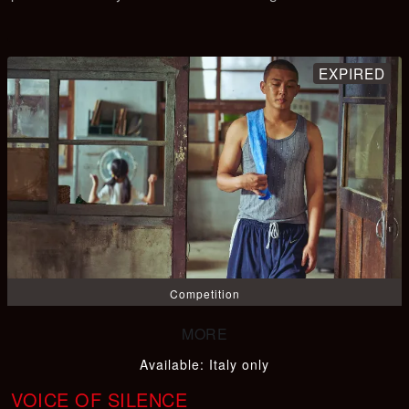
Competition
Available
:
Italy only
VOICE OF SILENCE