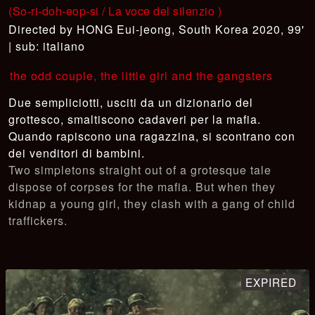
(So-ri-doh-eop-si / La voce del silenzio )
HONG Eui-jeong
,
South Korea 2020, 99'
| sub: italiano
the odd couple, the little girl and the gangsters
Due sempliciotti, usciti da un dizionario del
grottesco, smaltiscono cadaveri per la mafia.
Quando rapiscono una ragazzina, si scontrano con
dei venditori di bambini.
Two simpletons straight out of a grotesque tale
dispose of corpses for the mafia. But when they
kidnap a young girl, they clash with a gang of child
traffickers.