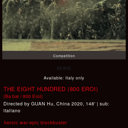
Competition
Available
:
Italy only
THE EIGHT HUNDRED (800 EROI)
(Ba bai / 800 Eroi)
GUAN Hu
,
China 2020, 148' | sub:
italiano
heroic war-epic blockbuster