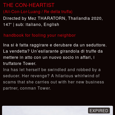
THE CON-HEARTIST
(Aii-Con-Lor-Luang / Re della truffa)
Mez THARATORN
,
Thailandia 2020,
147' | sub: italiano, English
handbook for fooling your neighbor
Ina si è fatta raggirare e derubare da un seduttore.
La vendetta? Un’esilarante girandola di truffe da
mettere in atto con un nuovo socio in affari, i
truffatore Tower.
Ina has let herself be swindled and robbed by a
seducer. Her revenge? A hilarious whirlwind of
scams that she carries out with her new business
partner, conman Tower.