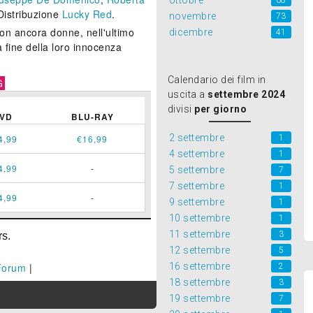
ottobre
68
 Distribuzione
Lucky Red
.
novembre
73
non ancora donne, nell'ultimo
dicembre
41
 fine della loro innocenza
Calendario dei film in
G
uscita a
settembre 2024
divisi
per giorno
VD
BLU-RAY
2 settembre
1
4,99
€16,99
4 settembre
1
4,99
-
5 settembre
7
7 settembre
1
4,99
-
9 settembre
1
10 settembre
1
11 settembre
3
12 settembre
5
16 settembre
Forum
|
2
18 settembre
3
19 settembre
7