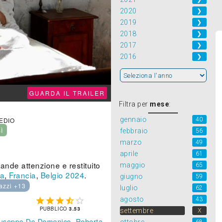
2020
❯
2019
❯
2018
❯
2017
❯
2016
❯
GUARDA IL TRAILER
Filtra per
mese
:
gennaio
40
MEDIO
SÌ
febbraio
56
marzo
49
aprile
61
ande attenzione e restituito
maggio
65
ia
,
Francia
,
Belgio
2024
.
giugno
59
azzi +13
luglio
62
agosto
43





PUBBLICO
3.53
settembre
X
useppe De Domenico
,
Roberta