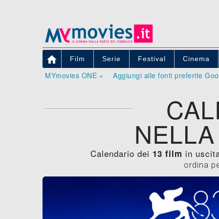

Film
Serie
Festival
Cinema
MYmovies ONE »
Aggiungi alle fonti preferite Go
CAL
NELLA
Calendario dei
in uscita
13 film
ordina p