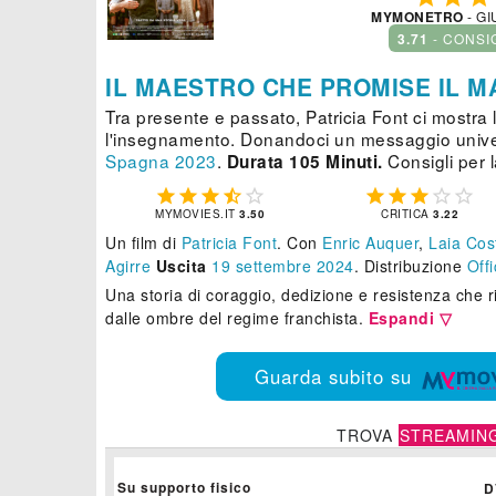
MYMONETRO
- GI
3.71
- CONSI
IL MAESTRO CHE PROMISE IL M
Tra presente e passato, Patricia Font ci mostra
l'insegnamento. Donandoci un messaggio unive
Spagna
2023
.
Consigli per 
Durata 105 Minuti.










MYMOVIES.IT
3.50
CRITICA
3.22
Un film di
Patricia Font
.
Con
Enric Auquer
,
Laia Cos
Agirre
Uscita
19
settembre 2024
. Distribuzione
Off
Una storia di coraggio, dedizione e resistenza che r
dalle ombre del regime franchista.
Espandi ▽
Guarda subito su
TROVA
STREAMIN
Su supporto fisico
D