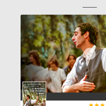



