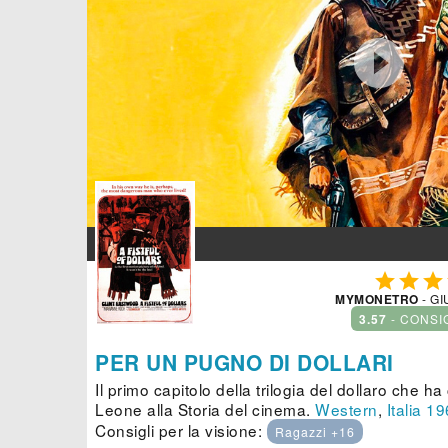




MYMONETRO
- GI
3.57
- CONSI
PER UN PUGNO DI DOLLARI
Il primo capitolo della trilogia del dollaro che 
Leone alla Storia del cinema.
Western
,
Italia
19
Consigli per la visione:
Ragazzi +16