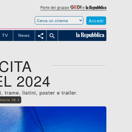
Parte del gruppo
e
Accedi


TV
News
CITA
L 2024
trame, listini, poster e trailer.
imana 38 X