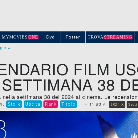
Dvd
Poster
MYMOVIE
S
ONE
TROV
A
STREAMING
ogle »
ENDARIO FILM US
 SETTIMANA 38 DE
 nella settimana 38 del 2024 al cinema. Le recensioni, 
er:
Stelle
Uscita
Rank
Titolo
Filtri attivi:
2024 X
Sett