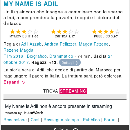
MY NAME IS ADIL
Un film sincero che insegna a camminare con le scarpe
altrui, a comprendere la povertà, i sogni e il dolore del
distacco.















MYMOVIES.IT
3.00
CRITICA
3.17
PUBBLICO
3.97
Regia di
Adil Azzab
,
Andrea Pellizzer
,
Magda Rezene
,
Rezene Magda
.
Film 2016
|
Biografico
,
Drammatico
- 74 min.
Uscita
24
ottobre 2017
.
Ragazzi +13
.
Dettagli ❯
La storia vera di Adil, che decide di partire dal Marocco per
raggiungere il padre in Italia. La frattura sarà però dolorosa.
Espandi ▽
TROVA
STREAMING
Powered by
Recensione
|
Cast
|
Rassegna stampa
|
Pubblico
|
Forum
|