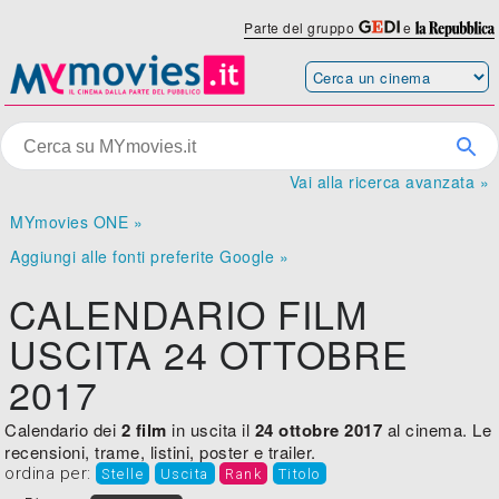
Parte del gruppo
e
Vai alla ricerca avanzata »
MYmovies ONE »
Aggiungi alle fonti preferite Google »
CALENDARIO FILM
USCITA 24 OTTOBRE
2017
Calendario dei
2 film
in uscita il
24 ottobre 2017
al cinema. Le
recensioni, trame, listini, poster e trailer.
ordina per:
Stelle
Uscita
Rank
Titolo