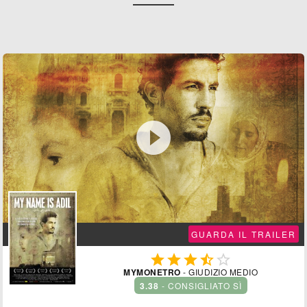

GUARDA IL TRAILER





MYMONETRO
- GIUDIZIO MEDIO
3.38
- CONSIGLIATO SÌ