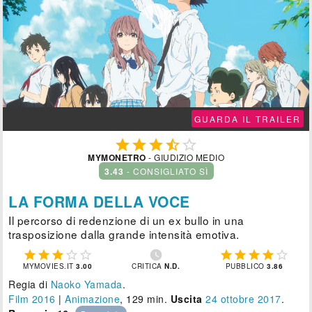

GUARDA IL TRAILER





MYMONETRO
- GIUDIZIO MEDIO
3.43
- CONSIGLIATO SÌ
LA FORMA DELLA VOCE
Il percorso di redenzione di un ex bullo in una
trasposizione dalla grande intensità emotiva.











MYMOVIES.IT
3.00
CRITICA
N.D.
PUBBLICO
3.86
Regia di
Naoko Yamada
.
Film 2016
|
Animazione
, 129 min.
Uscita
24
ottobre 2017
.