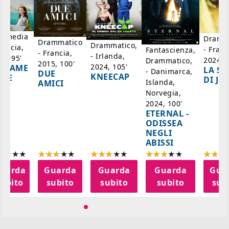
mmedia
Dramm
Drammatico
Drammatico,
rancia,
- Franc
Fantascienza,
- Francia,
- Irlanda,
17, 95'
2024, 7
Drammatico,
2015, 100'
2024, 105'
ADAME
LA SC
- Danimarca,
DUE
KNEECAP
YDE
DI JO
Islanda,
AMICI
Norvegia,
2024, 100'
ETERNAL -
ODISSEA
NEGLI
ABISSI
uarda
Guarda
Guarda
Guarda
Gua
subito
subito
subito
subito
sub