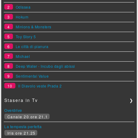
2
Odissea
3
Hokum
4
Minions & Monsters
5
Toy Story 5
6
Le città di pianura
7
Michael
8
Deep Water - Incubo dagli abissi
9
Sentimental Value
10
Il Diavolo veste Prada 2
Stasera in Tv
❯
Overdrive
Canale 20 ore 21.1
La tempesta perfetta
Iris ore 21.25