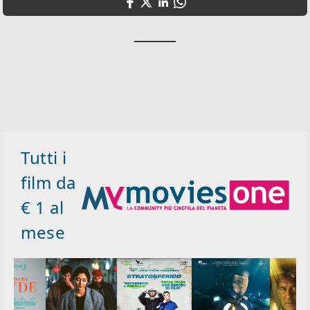
Tutti i
film da
€ 1 al
mese