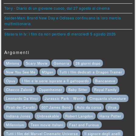
Tony - Diario di un giovane cuoco, dal 27 agosto al cinema
Spider-Man: Brand New Day e Odissea continuano la loro marcia
multimilionaria
Stasera in tv: i film da non perdere di mercoledì 5 agosto 2026
Argomenti
Minions
Scary Movie
Gomorra
28 giorni dopo
Now You See Me
M3gan
Tutti i film dedicati a Dragon Trainer
Opus
I film e le serie ispirate a Il gattopardo
Biancaneve
Checco Zalone
Oppenheimer
Baby Sitter
Royal Family
Leonardo Da Vinci
Jurassic Park - World
Cinquanta sfumature
Pirati dei Caraibi
007 James Bond
Auto da corsa
Virus
Indiana Jones
Unbreakable
Robert Langdon
Harry Potter
Millennium
Teen movie italiani
Fast and Furious
Tutti i film del Marvel Cinematic Universe
Il signore degli anelli