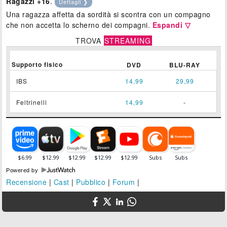
Ragazzi +16
.
Dettagli ❯
Una ragazza affetta da sordità si scontra con un compagno
che non accetta lo scherno dei compagni.
Espandi ▽
TROVA
STREAMING
Supporto fisico
DVD
BLU-RAY
IBS
14,99
29,99
Feltrinelli
14,99
-
Powered by
Recensione
|
Cast
|
Pubblico
|
Forum
|