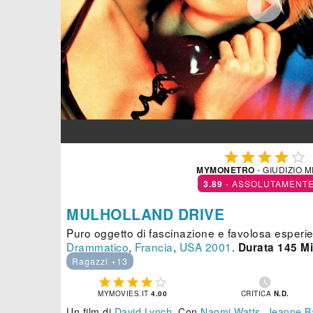






MYMONETRO
- GIUDIZIO 
3.89
- ASSOLUTAMENTE
MULHOLLAND DRIVE
Puro oggetto di fascinazione e favolosa esperi
Drammatico
,
Francia
,
USA
2001
.
Durata 145 Mi
Ragazzi +13






MYMOVIES.IT
4.00
CRITICA
N.D.
Un film di
David Lynch
.
Con
Naomi Watts
,
Jeanne B