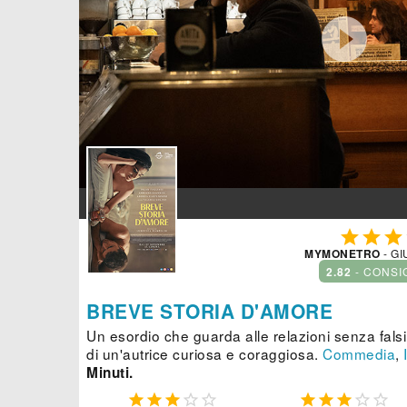




MYMONETRO
- GI
2.82
- CONSI
BREVE STORIA D'AMORE
Un esordio che guarda alle relazioni senza fals
di un'autrice curiosa e coraggiosa.
Commedia
,
Minuti.









