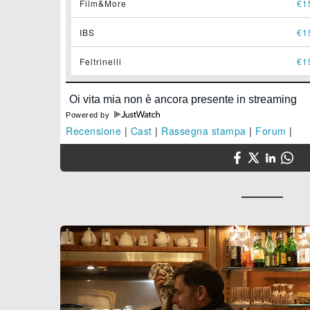
Film&More
€1
IBS
€1
Feltrinelli
€1
Powered by
Recensione
|
Cast
|
Rassegna stampa
|
Forum
|