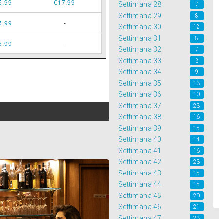
5,99
€17,99
Settimana 28
7
Settimana 29
8
5,99
-
Settimana 30
12
Settimana 31
8
5,99
-
Settimana 32
7
Settimana 33
3
Settimana 34
9
Settimana 35
13
Settimana 36
10
Settimana 37
23
Settimana 38
16
Settimana 39
15
Settimana 40
14
Settimana 41
16
Settimana 42
23
Settimana 43
15
Settimana 44
15
Settimana 45
20
Settimana 46
21
Settimana 47
23