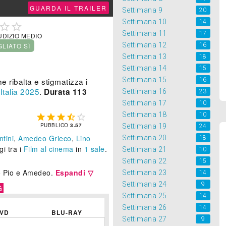
GUARDA IL TRAILER
Settimana 9
20
Settimana 10
14


Settimana 11
17
UDIZIO MEDIO
Settimana 12
16
GLIATO SÌ
Settimana 13
18
Settimana 14
15
Settimana 15
ribalta e stigmatizza i
16
,
Italia
2025
.
Durata 113
Settimana 16
23
Settimana 17
10
Settimana 18
10





PUBBLICO
3.57
Settimana 19
24
ntini
,
Amedeo Grieco
,
Lino
Settimana 20
18
gi tra i
Film al cinema
in
1 sale
.
Settimana 21
10
Settimana 22
15
co Pio e Amedeo.
Espandi ▽
Settimana 23
14
Settimana 24
9
G
Settimana 25
14
Settimana 26
14
VD
BLU-RAY
Settimana 27
9