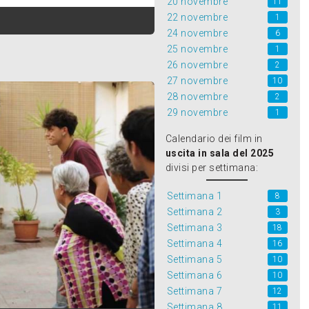
20 novembre
11
22 novembre
1
24 novembre
6
25 novembre
1
26 novembre
2
27 novembre
10
28 novembre
2
29 novembre
1
Calendario dei film in
uscita in sala del 2025
divisi per settimana:
Settimana 1
8
Settimana 2
3
Settimana 3
18
Settimana 4
16
Settimana 5
10
Settimana 6
10
Settimana 7
12
Settimana 8
11