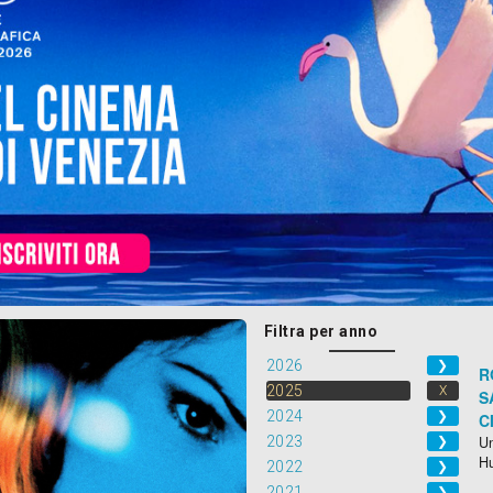
Filtra per anno
2026
❯
R
2025
X
S
2024
❯
C
2023
Un
❯
H
2022
❯
2021
❯