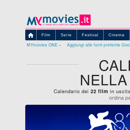

Film
Serie
Festival
Cinema
MYmovies ONE »
Aggiungi alle fonti preferite Go
CAL
NELLA
Calendario dei
in uscita
22 film
ordina p