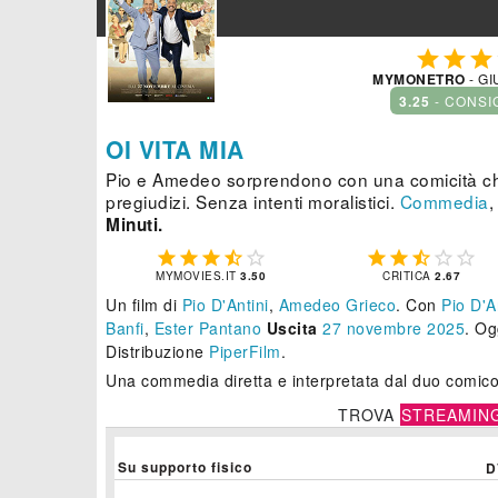



MYMONETRO
- GI
3.25
- CONSI
OI VITA MIA
Pio e Amedeo sorprendono con una comicità che 
pregiudizi. Senza intenti moralistici.
Commedia
Minuti.










MYMOVIES.IT
3.50
CRITICA
2.67
Un film di
Pio D'Antini
,
Amedeo Grieco
.
Con
Pio D'A
Banfi
,
Ester Pantano
Uscita
27
novembre 2025
. Og
Distribuzione
PiperFilm
.
Una commedia diretta e interpretata dal duo comi
TROVA
STREAMIN
Su supporto fisico
D