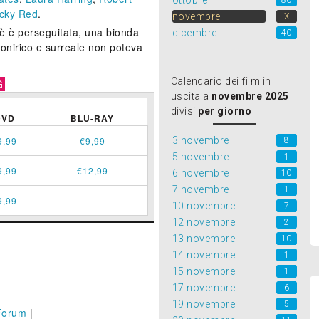
ottobre
80
cky Red
.
novembre
X
è è perseguitata, una bionda
dicembre
40
ì onirico e surreale non poteva
Calendario dei film in
G
uscita a
novembre 2025
divisi
per giorno
DVD
BLU-RAY
3 novembre
9,99
€9,99
8
5 novembre
1
9,99
€12,99
6 novembre
10
7 novembre
1
9,99
-
10 novembre
7
12 novembre
2
13 novembre
10
14 novembre
1
15 novembre
1
17 novembre
6
19 novembre
5
Forum
|