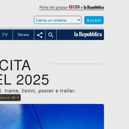
Parte del gruppo
e
Accedi


TV
News
CITA
L 2025
trame, listini, poster e trailer.
imana 48 X