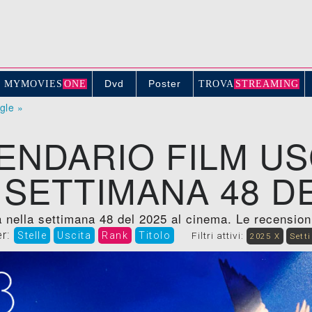
Dvd
Poster
MYMOVIE
S
ONE
TROV
A
STREAMING
ogle »
ENDARIO FILM US
 SETTIMANA 48 DE
 nella settimana 48 del 2025 al cinema. Le recensioni, 
er:
Stelle
Uscita
Rank
Titolo
Filtri attivi:
2025 X
Sett