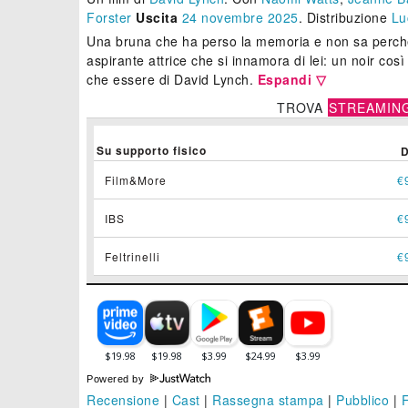
Forster
Uscita
24
novembre 2025
. Distribuzione
Lu
Una bruna che ha perso la memoria e non sa perch
aspirante attrice che si innamora di lei: un noir cos
che essere di David Lynch.
Espandi ▽
TROVA
STREAMIN
Su supporto fisico
Film&More
€
IBS
€
Feltrinelli
€
Powered by
Recensione
|
Cast
|
Rassegna stampa
|
Pubblico
|