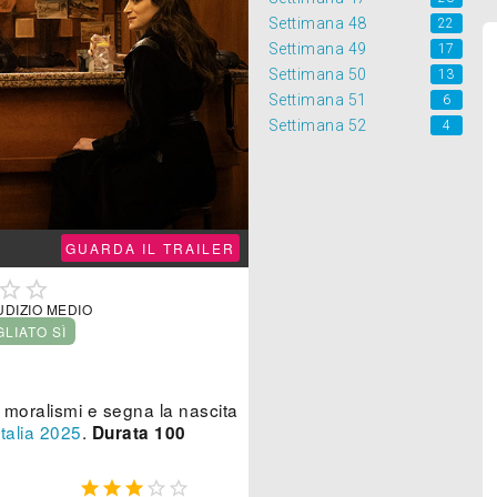
Settimana 48
22
Settimana 49
17
Settimana 50
13
Settimana 51
6
Settimana 52
4
GUARDA IL TRAILER


UDIZIO MEDIO
GLIATO SÌ
i moralismi e segna la nascita
Italia
2025
.
Durata 100




