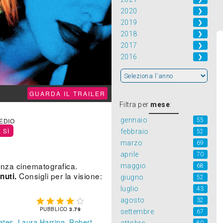
2020
❯
2019
❯
2018
❯
2017
❯
2016
❯
GUARDA IL TRAILER
Filtra per
mese
:
gennaio
55
MEDIO
 SÌ
febbraio
52
marzo
69
aprile
70
enza cinematografica.
maggio
68
Consigli per la visione:
nuti.
giugno
52
luglio
43
agosto





32
PUBBLICO
3.79
settembre
67
ates
,
Laura Harring
,
Robert