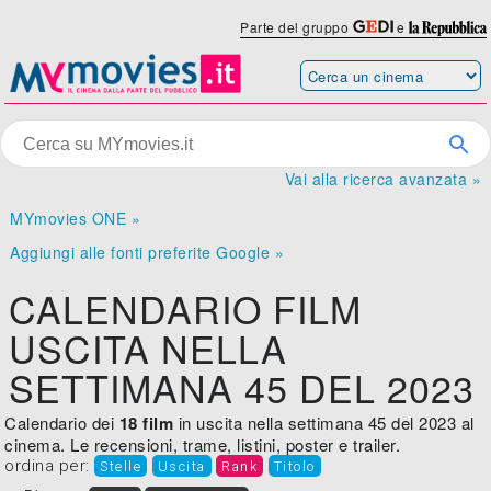
Parte del gruppo
e
Vai alla ricerca avanzata »
MYmovies ONE »
Aggiungi alle fonti preferite Google »
CALENDARIO FILM
USCITA NELLA
SETTIMANA 45 DEL 2023
Calendario dei
18 film
in uscita nella settimana 45 del 2023 al
cinema. Le recensioni, trame, listini, poster e trailer.
ordina per:
Stelle
Uscita
Rank
Titolo