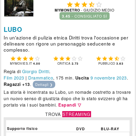





MYMONETRO
- GIUDIZIO MEDIO
3.45
- CONSIGLIATO SÌ
LUBO
In un'azione di pulizia etnica Diritti trova l'occasione per
delineare con rigore un personaggio seducente e
complesso.















MYMOVIES.IT
4.00
CRITICA
2.73
PUBBLICO
3.63
Regia di
Giorgio Diritti
.
Film 2023
|
Drammatico
, 175 min.
Uscita
9
novembre 2023
.
Ragazzi +13
.
Dettagli ❯
La storia è incentrata su Lubo, un nomade costretto a trovare
un nuovo senso di giustizia dopo che lo stato svizzero gli ha
portato via i suoi bambini.
Espandi ▽
TROVA
STREAMING
Supporto fisico
DVD
BLU-RAY