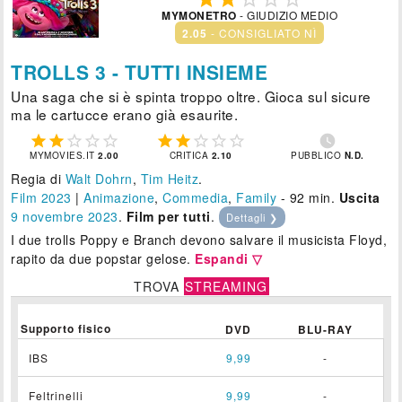
MYMONETRO
- GIUDIZIO MEDIO
2.05
- CONSIGLIATO NÌ
TROLLS 3 - TUTTI INSIEME
Una saga che si è spinta troppo oltre. Gioca sul sicure
ma le cartucce erano già esaurite.











MYMOVIES.IT
2.00
CRITICA
2.10
PUBBLICO
N.D.
Regia di
Walt Dohrn
,
Tim Heitz
.
Film 2023
|
Animazione
,
Commedia
,
Family
- 92 min.
Uscita
9
novembre 2023
.
Film per tutti
.
Dettagli ❯
I due trolls Poppy e Branch devono salvare il musicista Floyd,
rapito da due popstar gelose.
Espandi ▽
TROVA
STREAMING
Supporto fisico
DVD
BLU-RAY
IBS
9,99
-
Feltrinelli
9,99
-