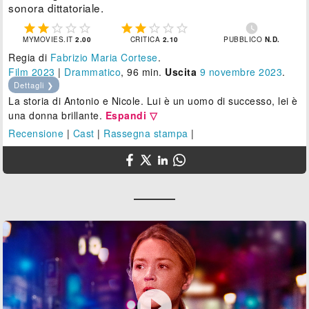
sonora dittatoriale.











MYMOVIES.IT
2.00
CRITICA
2.10
PUBBLICO
N.D.
Regia di
Fabrizio Maria Cortese
.
Film 2023
|
Drammatico
, 96 min.
Uscita
9
novembre 2023
.
Dettagli ❯
La storia di Antonio e Nicole. Lui è un uomo di successo, lei è
una donna brillante.
Espandi ▽
Recensione
|
Cast
|
Rassegna stampa
|
