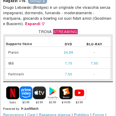
Ragazzi +16
.
Dettagli ❯
Drugo Lebowski (Bridges) è un originale che vivacchia senza
impegnarsi, dormendo, fumando - moderatamente -
marijuana, giocando a bowling coi suoi fidati amici (Goodman
e Buscemi).
Espandi ▽
TROVA
STREAMING
Supporto fisico
DVD
BLU-RAY
Plaion
24,99
-
IBS
7,75
7,50
Feltrinelli
7,50
-
Powered by
Recensione
|
Cast
|
Rassegna stampa
|
Pubblico
|
Forum
|