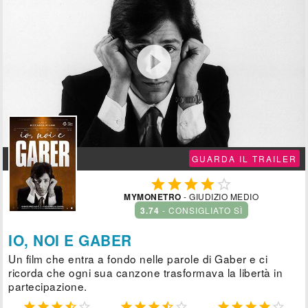

GUARDA IL TRAILER





MYMONETRO
- GIUDIZIO MEDIO
3.74
- CONSIGLIATO SÌ
IO, NOI E GABER
Un film che entra a fondo nelle parole di Gaber e ci
ricorda che ogni sua canzone trasformava la libertà in
partecipazione.














