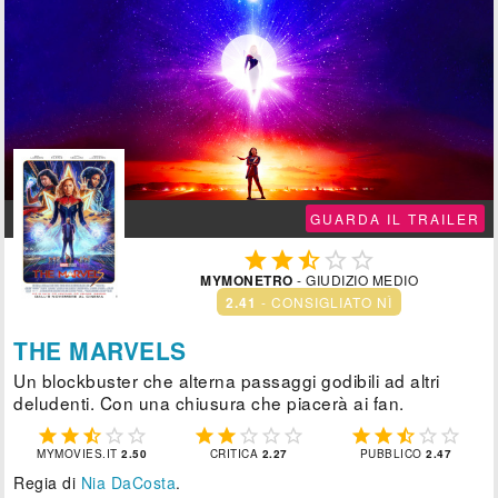

GUARDA IL TRAILER





MYMONETRO
- GIUDIZIO MEDIO
2.41
- CONSIGLIATO NÌ
THE MARVELS
Un blockbuster che alterna passaggi godibili ad altri
deludenti. Con una chiusura che piacerà ai fan.















MYMOVIES.IT
2.50
CRITICA
2.27
PUBBLICO
2.47
Regia di
Nia DaCosta
.