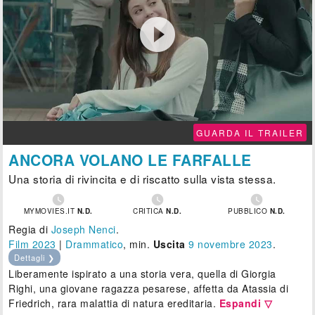

GUARDA IL TRAILER
ANCORA VOLANO LE FARFALLE
Una storia di rivincita e di riscatto sulla vista stessa.



MYMOVIES.IT
N.D.
CRITICA
N.D.
PUBBLICO
N.D.
Regia di
Joseph Nenci
.
Film 2023
|
Drammatico
, min.
Uscita
9
novembre 2023
.
Dettagli ❯
Liberamente ispirato a una storia vera, quella di Giorgia
Righi, una giovane ragazza pesarese, affetta da Atassia di
Friedrich, rara malattia di natura ereditaria.
Espandi ▽