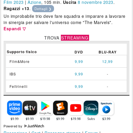
Film 2023
|
Azione
, 105 min.
Uscita
8
novembre 2023
.
Ragazzi +13
.
Dettagli ❯
Un improbabile trio deve fare squadra e imparare a lavorare
in sinergia per salvare l'universo come "The Marvels".
Espandi ▽
TROVA
STREAMING
Supporto fisico
DVD
BLU-RAY
Film&More
9,99
12,99
IBS
9,99
-
Feltrinelli
9,99
-
Powered by
Recensione
|
Cast
|
Rassegna stampa
|
Forum
|