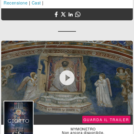
Recensione
|
Cast
|

GUARDA IL TRAILER
MYMONETRO
Non ancora disponibile.