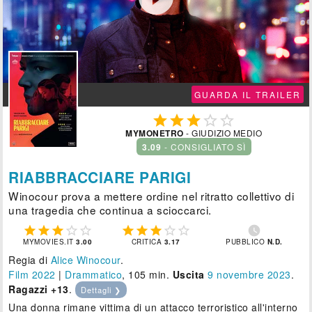
GUARDA IL TRAILER





MYMONETRO
- GIUDIZIO MEDIO
3.09
- CONSIGLIATO SÌ
RIABBRACCIARE PARIGI
Winocour prova a mettere ordine nel ritratto collettivo di
una tragedia che continua a scioccarci.











MYMOVIES.IT
3.00
CRITICA
3.17
PUBBLICO
N.D.
Regia di
Alice Winocour
.
Film 2022
|
Drammatico
, 105 min.
Uscita
9
novembre 2023
.
Ragazzi +13
.
Dettagli ❯
Una donna rimane vittima di un attacco terroristico all'interno