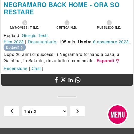
NEGRAMARO BACK HOME - ORA SO
RESTARE



MYMOVIES.IT
N.D.
CRITICA
N.D.
PUBBLICO
N.D.
Regia di
Giorgio Testi
.
Film 2023
|
Documentario
, 105 min.
Uscita
6
novembre 2023
.
Dettagli ❯
Dopo 20 anni di successi, i Negramaro tornano a casa, a
Galatina, in Salento, dove tutto è cominciato.
Espandi ▽
Recensione
|
Cast
|
chevron_left
chevron_right