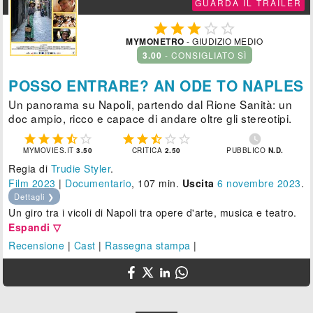
GUARDA IL TRAILER





MYMONETRO
- GIUDIZIO MEDIO
3.00
- CONSIGLIATO SÌ
POSSO ENTRARE? AN ODE TO NAPLES
Un panorama su Napoli, partendo dal Rione Sanità: un
doc ampio, ricco e capace di andare oltre gli stereotipi.











MYMOVIES.IT
3.50
CRITICA
2.50
PUBBLICO
N.D.
Regia di
Trudie Styler
.
Film 2023
|
Documentario
, 107 min.
Uscita
6
novembre 2023
.
Dettagli ❯
Un giro tra i vicoli di Napoli tra opere d'arte, musica e teatro.
Espandi ▽
Recensione
|
Cast
|
Rassegna stampa
|