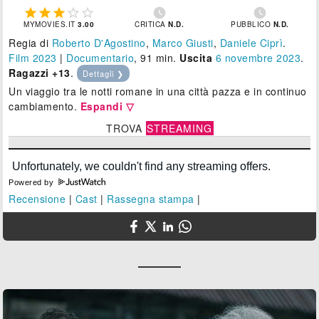







MYMOVIES.IT
3.00
CRITICA
N.D.
PUBBLICO
N.D.
Regia di
Roberto D'Agostino
,
Marco Giusti
,
Daniele Ciprì
.
Film 2023
|
Documentario
, 91 min.
Uscita
6
novembre 2023
.
Ragazzi +13
.
Dettagli ❯
Un viaggio tra le notti romane in una città pazza e in continuo
cambiamento.
Espandi ▽
TROVA
STREAMING
Powered by
Recensione
|
Cast
|
Rassegna stampa
|