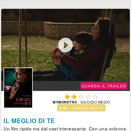

GUARDA IL TRAILER





MYMONETRO
- GIUDIZIO MEDIO
2.05
- CONSIGLIATO NÌ
IL MEGLIO DI TE
Un film rigido ma dal cast interessante. Con una colonna