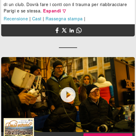
di un club. Dovrà fare i conti con il trauma per riabbracciare
Parigi e se stessa.
Espandi ▽
Recensione
|
Cast
|
Rassegna stampa
|
