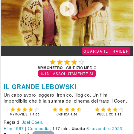

GUARDA IL TRAILER





MYMONETRO
- GIUDIZIO MEDIO
4.13
- ASSOLUTAMENTE SÌ
IL GRANDE LEBOWSKI
Un capolavoro leggero, ironico, illogico. Un film
imperdibile che è la summa del cinema dei fratelli Coen.















MYMOVIES.IT
4.00
CRITICA
4.50
PUBBLICO
3.89
Regia di
Joel Coen
.
Film 1997
|
Commedia
, 117 min.
Uscita
6
novembre 2023
.