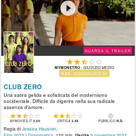

GUARDA IL TRAILER





MYMONETRO
- GIUDIZIO MEDIO
2.54
- CONSIGLIATO NÌ
CLUB ZERO
Una satira gelida e sofisticata del modernismo
occidentale. Difficile da digerire nella sua radicale
assenza d'amore.











MYMOVIES.IT
2.50
CRITICA
2.58
PUBBLICO
N.D.
Regia di
Jessica Hausner
.
Film 2023
|
Drammatico
, 110 min.
Uscita
9
novembre 2023
.