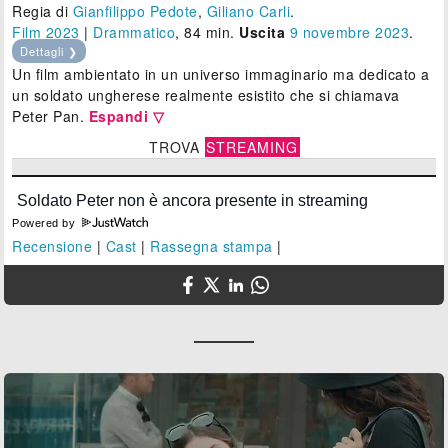
Regia di
Gianfilippo Pedote
,
Giliano Carli
.
Film 2023
|
Drammatico
, 84 min.
Uscita
9
novembre 2023
.
Dettagli ❯
Un film ambientato in un universo immaginario ma dedicato a
un soldato ungherese realmente esistito che si chiamava
Peter Pan.
Espandi ▽
TROVA
STREAMING
Powered by
Recensione
|
Cast
|
Rassegna stampa
|