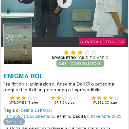

GUARDA IL TRAILER





MYMONETRO
- GIUDIZIO MEDIO
3.07
- CONSIGLIATO SÌ
ENIGMA ROL
Tra fiction e animazione, Anselma Dell'Olio presenta
pregi e difetti di un personaggio imprevedibile.















MYMOVIES.IT
3.00
CRITICA
2.00
PUBBLICO
4.20
Regia di
Selma Dell'Olio
.
Film 2023
|
Documentario
, 94 min.
Uscita
6
novembre 2023
.
Dettagli ❯
La storia del sensitivo torinese a cui molte star si sono