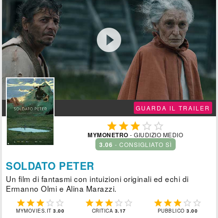

GUARDA IL TRAILER





MYMONETRO
- GIUDIZIO MEDIO
3.06
- CONSIGLIATO SÌ
SOLDATO PETER
Un film di fantasmi con intuizioni originali ed echi di
Ermanno Olmi e Alina Marazzi.















MYMOVIES.IT
3.00
CRITICA
3.17
PUBBLICO
3.00