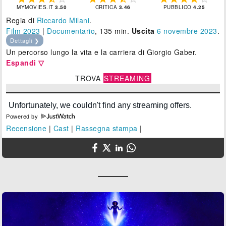
MYMOVIES.IT
3.50
CRITICA
3.46
PUBBLICO
4.25
Regia di
Riccardo Milani
.
Film 2023
|
Documentario
, 135 min.
Uscita
6
novembre 2023
.
Dettagli ❯
Un percorso lungo la vita e la carriera di Giorgio Gaber.
Espandi ▽
TROVA
STREAMING
Powered by
Recensione
|
Cast
|
Rassegna stampa
|