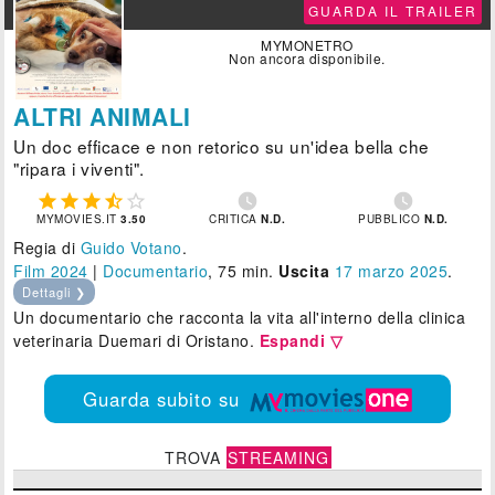
GUARDA IL TRAILER
MYMONETRO
Non ancora disponibile.
ALTRI ANIMALI
Un doc efficace e non retorico su un'idea bella che
"ripara i viventi".







MYMOVIES.IT
3.50
CRITICA
N.D.
PUBBLICO
N.D.
Regia di
Guido Votano
.
Film 2024
|
Documentario
, 75 min.
Uscita
17
marzo 2025
.
Dettagli ❯
Un documentario che racconta la vita all'interno della clinica
veterinaria Duemari di Oristano.
Espandi ▽
Guarda subito su
TROVA
STREAMING