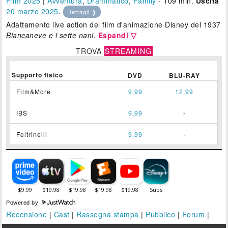
Film 2025
|
Avventura
,
Drammatico
,
Family
- 109 min.
Uscita
20
marzo 2025
.
Dettagli ❯
Adattamento live action del film d'animazione Disney del 1937
Biancaneve e i sette nani
.
Espandi ▽
TROVA
STREAMING
Supporto fisico
DVD
BLU-RAY
Film&More
9,99
12,99
IBS
9,99
-
Feltrinelli
9,99
-
Powered by
Recensione
|
Cast
|
Rassegna stampa
|
Pubblico
|
Forum
|