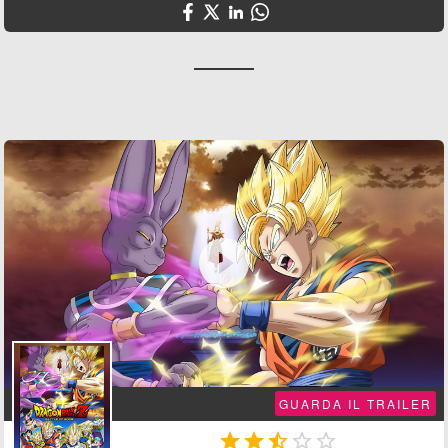

GUARDA IL TRAILER




