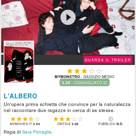

GUARDA IL TRAILER





MYMONETRO
- GIUDIZIO MEDIO
3.29
- CONSIGLIATO SÌ
L'ALBERO
Un'opera prima schietta che convince per la naturalezza
nel raccontare due ragazze in cerca di se stesse.











MYMOVIES.IT
3.50
CRITICA
3.08
PUBBLICO
N.D.
Regia di
Sara Petraglia
.