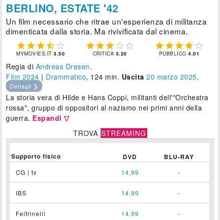
BERLINO, ESTATE '42
Un film necessario che ritrae un'esperienza di militanza
dimenticata dalla storia. Ma rivivificata dal cinema.















MYMOVIES.IT
3.50
CRITICA
3.20
PUBBLICO
4.01
Regia di
Andreas Dresen
.
Film 2024
|
Drammatico
, 124 min.
Uscita
20
marzo 2025
.
Dettagli ❯
La storia vera di Hilde e Hans Coppi, militanti dell'"Orchestra
rossa", gruppo di oppositori al nazismo nei primi anni della
guerra.
Espandi ▽
TROVA
STREAMING
Supporto fisico
DVD
BLU-RAY
CG | tv
14,99
-
IBS
14,99
-
Feltrinelli
14,99
-