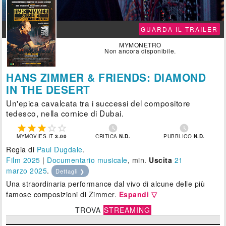
GUARDA IL TRAILER
MYMONETRO
Non ancora disponibile.
HANS ZIMMER & FRIENDS: DIAMOND
IN THE DESERT
Un'epica cavalcata tra i successi del compositore
tedesco, nella cornice di Dubai.







MYMOVIES.IT
3.00
CRITICA
N.D.
PUBBLICO
N.D.
Regia di
Paul Dugdale
.
Film 2025
|
Documentario musicale
, min.
Uscita
21
marzo 2025
.
Dettagli ❯
Una straordinaria performance dal vivo di alcune delle più
famose composizioni di Zimmer.
Espandi ▽
TROVA
STREAMING