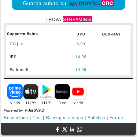
Guarda subito su
TROVA
STREAMING
Supporto fisico
DVD
BLU-RAY
CG | tv
6,99
-
IBS
14,99
-
Feltrinelli
14,99
-
Powered by
Recensione
|
Cast
|
Rassegna stampa
|
Pubblico
|
Forum
|