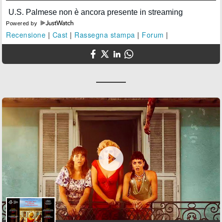
Powered by
Recensione
|
Cast
|
Rassegna stampa
|
Forum
|
