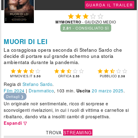
GUARDA IL TRAILER





MYMONETRO
- GIUDIZIO MEDIO
2.81
- CONSIGLIATO SÌ
MUORI DI LEI
La coraggiosa opera seconda di Stefano Sardo che
decide di portare sul grande schermo una storia
ambientata durante la pandemia.















MYMOVIES.IT
3.50
CRITICA
2.55
PUBBLICO
2.38
Regia di
Stefano Sardo
.
Film 2024
|
Drammatico
, 103 min.
Uscita
20
marzo 2025
.
Dettagli ❯
Un originale noir sentimentale, ricco di sorprese e
sconvolgenti rivelazioni, in cui i ruoli di vittima e carnefice si
ribaltano, dando vita a insoliti cambi di prospettiva.
Espandi ▽
TROVA
STREAMING