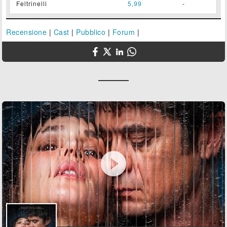
Feltrinelli
5,99
-
Recensione
|
Cast
|
Pubblico
|
Forum
|
