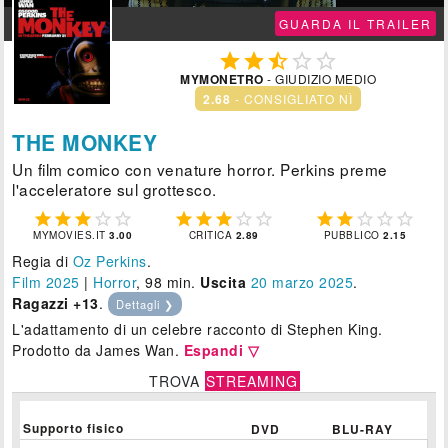
GUARDA IL TRAILER





MYMONETRO
- GIUDIZIO MEDIO
2.68
- CONSIGLIATO NÌ
THE MONKEY
Un film comico con venature horror. Perkins preme
l'acceleratore sul grottesco.















MYMOVIES.IT
3.00
CRITICA
2.89
PUBBLICO
2.15
Regia di
Oz Perkins
.
Film 2025
|
Horror
, 98 min.
Uscita
20
marzo 2025
.
Ragazzi +13
.
Dettagli ❯
L'adattamento di un celebre racconto di Stephen King.
Prodotto da James Wan.
Espandi ▽
TROVA
STREAMING
Supporto fisico
DVD
BLU-RAY