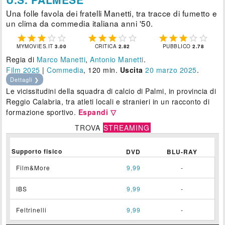
Una folle favola dei fratelli Manetti, tra tracce di fumetto e
un clima da commedia italiana anni '50.















MYMOVIES.IT
3.00
CRITICA
2.82
PUBBLICO
2.78
Regia di
Marco Manetti
,
Antonio Manetti
.
Film 2025
|
Commedia
, 120 min.
Uscita
20
marzo 2025
.
Dettagli ❯
Le vicissitudini della squadra di calcio di Palmi, in provincia di
Reggio Calabria, tra atleti locali e stranieri in un racconto di
formazione sportivo.
Espandi ▽
TROVA
STREAMING
Supporto fisico
DVD
BLU-RAY
Film&More
9,99
-
IBS
9,99
-
Feltrinelli
9,99
-