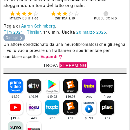
sfoggiando un tono del tutto originale.











MYMOVIES.IT
4.00
CRITICA
3.15
PUBBLICO
N.D.
Regia di
Aaron Schimberg
.
Film 2024
|
Thriller
, 116 min.
Uscita
20
marzo 2025
.
Dettagli ❯
Un attore condizionato da una neurofibromatosi che gli segna
il volto vuole provare un trattamento sperimentale per
cambiare aspetto.
Espandi ▽
TROVA
STREAMING