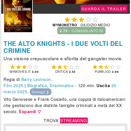
GUARDA IL TRAILER





MYMONETRO
- GIUDIZIO MEDIO
2.73
- CONSIGLIATO SÌ
THE ALTO KNIGHTS - I DUE VOLTI DEL
CRIMINE
Una visione crepuscolare e sfiorita del gangster movie.















MYMOVIES.IT
3.00
CRITICA
2.53
PUBBLICO
2.66
Regia di
Barry Levinson
.
Film 2025
|
Biografico
,
Drammatico
- 120 min.
Uscita
20
marzo 2025
.
Dettagli ❯
Vito Genovese e Frank Costello, una coppia di italoamericani
che gestiscono due distinte famiglie criminali a metà del XX
secolo.
Espandi ▽
TROVA
STREAMING