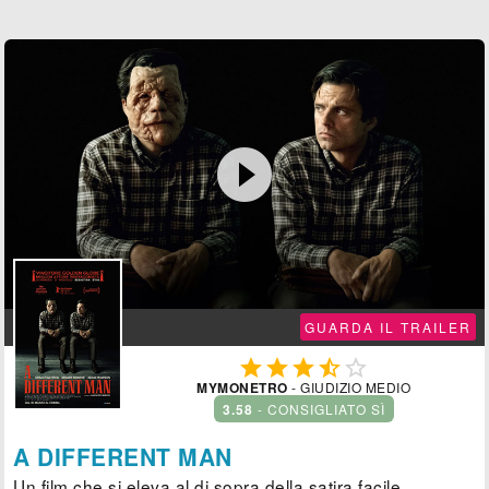

GUARDA IL TRAILER





MYMONETRO
- GIUDIZIO MEDIO
3.58
- CONSIGLIATO SÌ
A DIFFERENT MAN
Un film che si eleva al di sopra della satira facile