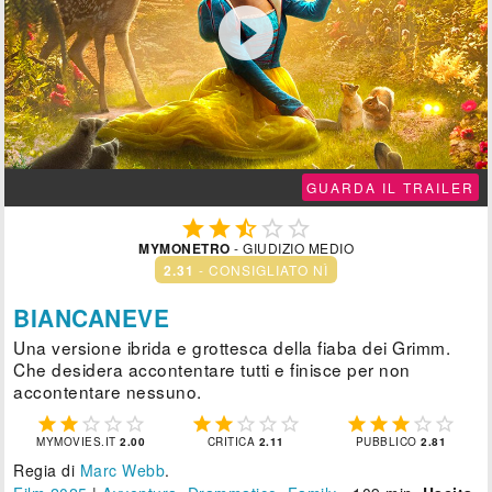

GUARDA IL TRAILER





MYMONETRO
- GIUDIZIO MEDIO
2.31
- CONSIGLIATO NÌ
BIANCANEVE
Una versione ibrida e grottesca della fiaba dei Grimm.
Che desidera accontentare tutti e finisce per non
accontentare nessuno.















MYMOVIES.IT
2.00
CRITICA
2.11
PUBBLICO
2.81
Regia di
Marc Webb
.