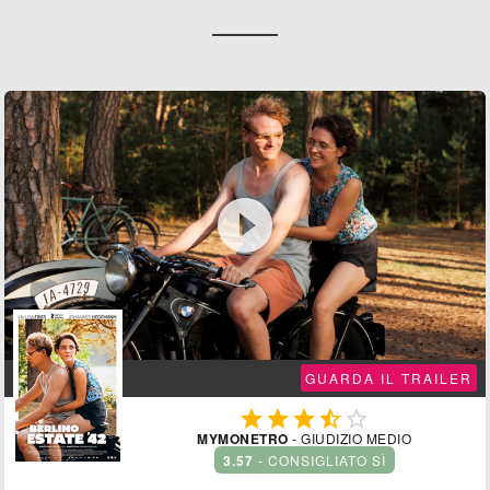

GUARDA IL TRAILER





MYMONETRO
- GIUDIZIO MEDIO
3.57
- CONSIGLIATO SÌ