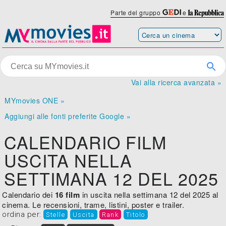
Parte del gruppo
e
Vai alla ricerca avanzata »
MYmovies ONE »
Aggiungi alle fonti preferite Google »
CALENDARIO FILM
USCITA NELLA
SETTIMANA 12 DEL 2025
Calendario dei
16 film
in uscita nella settimana 12 del 2025 al
cinema. Le recensioni, trame, listini, poster e trailer.
ordina per:
Stelle
Uscita
Rank
Titolo