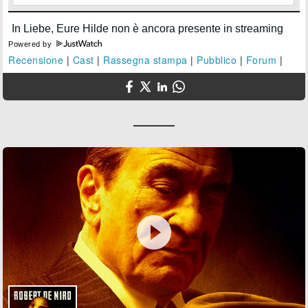
Powered by
Recensione
|
Cast
|
Rassegna stampa
|
Pubblico
|
Forum
|
