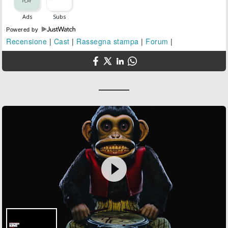
Powered by
Recensione
|
Cast
|
Rassegna stampa
|
Forum
|
