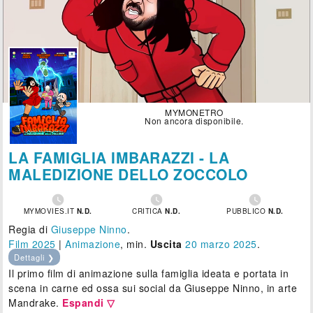
MYMONETRO
Non ancora disponibile.
LA FAMIGLIA IMBARAZZI - LA
MALEDIZIONE DELLO ZOCCOLO



MYMOVIES.IT
N.D.
CRITICA
N.D.
PUBBLICO
N.D.
Regia di
Giuseppe Ninno
.
Film 2025
|
Animazione
, min.
Uscita
20
marzo 2025
.
Dettagli ❯
Il primo film di animazione sulla famiglia ideata e portata in
scena in carne ed ossa sui social da Giuseppe Ninno, in arte
Mandrake.
Espandi ▽