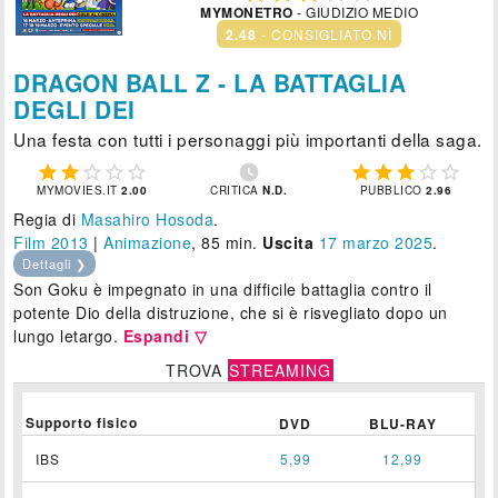
MYMONETRO
- GIUDIZIO MEDIO
2.48
- CONSIGLIATO NÌ
DRAGON BALL Z - LA BATTAGLIA
DEGLI DEI
Una festa con tutti i personaggi più importanti della saga.











MYMOVIES.IT
2.00
CRITICA
N.D.
PUBBLICO
2.96
Regia di
Masahiro Hosoda
.
Film 2013
|
Animazione
, 85 min.
Uscita
17
marzo 2025
.
Dettagli ❯
Son Goku è impegnato in una difficile battaglia contro il
potente Dio della distruzione, che si è risvegliato dopo un
lungo letargo.
Espandi ▽
TROVA
STREAMING
Supporto fisico
DVD
BLU-RAY
IBS
5,99
12,99