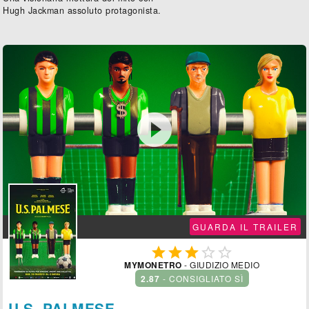
Hugh Jackman assoluto protagonista.

GUARDA IL TRAILER





MYMONETRO
- GIUDIZIO MEDIO
2.87
- CONSIGLIATO SÌ
U.S. PALMESE