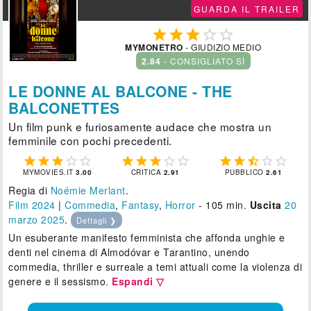
GUARDA IL TRAILER





MYMONETRO
- GIUDIZIO MEDIO
2.84
- CONSIGLIATO SÌ
LE DONNE AL BALCONE - THE
BALCONETTES
Un film punk e furiosamente audace che mostra un
femminile con pochi precedenti.















MYMOVIES.IT
3.00
CRITICA
2.91
PUBBLICO
2.61
Regia di
Noémie Merlant
.
Film 2024
|
Commedia
,
Fantasy
,
Horror
- 105 min.
Uscita
20
marzo 2025
.
Dettagli ❯
Un esuberante manifesto femminista che affonda unghie e
denti nel cinema di Almodóvar e Tarantino, unendo
commedia, thriller e surreale a temi attuali come la violenza di
genere e il sessismo.
Espandi ▽