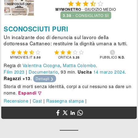





MYMONETRO
- GIUDIZIO MEDIO
3.38
- CONSIGLIATO SÌ
SCONOSCIUTI PURI
Un incalzante doc di denuncia sul lavoro della
dottoressa Cattaneo: restituire la dignità umana a tutti.











MYMOVIES.IT
3.50
CRITICA
3.25
PUBBLICO
N.D.
Regia di
Valentina Cicogna
,
Mattia Colombo
.
Film 2023
|
Documentario
, 93 min.
Uscita
14
marzo 2024
.
Ragazzi +13
.
Dettagli ❯
Storia di morti senza identità, corpi a cui nessuno sa dare un
nome.
Espandi ▽
Recensione
|
Cast
|
Rassegna stampa
|