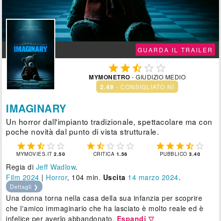
GUARDA IL TRAILER





MYMONETRO
- GIUDIZIO MEDIO
2.49
- CONSIGLIATO NÌ
IMAGINARY
Un horror dall'impianto tradizionale, spettacolare ma con
poche novità dal punto di vista strutturale.















MYMOVIES.IT
2.50
CRITICA
1.56
PUBBLICO
3.40
Regia di
Jeff Wadlow
.
Film 2024
|
Horror
, 104 min.
Uscita
14
marzo 2024
.
Dettagli ❯
Una donna torna nella casa della sua infanzia per scoprire
che l'amico immaginario che ha lasciato è molto reale ed è
infelice per averlo abbandonato.
Espandi ▽