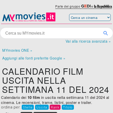
Parte del gruppo
e
Vai alla ricerca avanzata »
MYmovies ONE »
Aggiungi alle fonti preferite Google »
CALENDARIO FILM
USCITA NELLA
SETTIMANA 11 DEL 2024
Calendario dei
10 film
in uscita nella settimana 11 del 2024 al
cinema. Le recensioni, trame, listini, poster e trailer.
ordina per:
Stelle
Uscita
Rank
Titolo