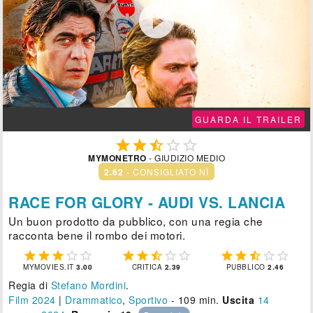

GUARDA IL TRAILER





MYMONETRO
- GIUDIZIO MEDIO
2.62
- CONSIGLIATO NÌ
RACE FOR GLORY - AUDI VS. LANCIA
Un buon prodotto da pubblico, con una regia che
racconta bene il rombo dei motori.















MYMOVIES.IT
3.00
CRITICA
2.39
PUBBLICO
2.46
Regia di
Stefano Mordini
.
Film 2024
|
Drammatico
,
Sportivo
- 109 min.
Uscita
14