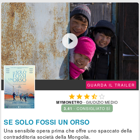

GUARDA IL TRAILER





MYMONETRO
- GIUDIZIO MEDIO
3.41
- CONSIGLIATO SÌ
SE SOLO FOSSI UN ORSO
Una sensibile opera prima che offre uno spaccato della
contradditoria società della Mongolia.