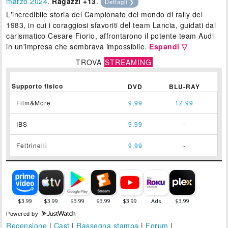
marzo 2024
.
Ragazzi +13
.
Dettagli ❯
L'incredibile storia del Campionato del mondo di rally del
1983, in cui i coraggiosi sfavoriti del team Lancia, guidati dal
carismatico Cesare Fiorio, affrontarono il potente team Audi
in un'impresa che sembrava impossibile.
Espandi ▽
TROVA
STREAMING
Supporto fisico
DVD
BLU-RAY
Film&More
9,99
12,99
IBS
9,99
-
Feltrinelli
9,99
-
Powered by
Recensione
|
Cast
|
Rassegna stampa
|
Forum
|