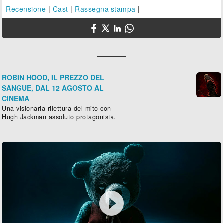
Recensione
|
Cast
|
Rassegna stampa
|
ROBIN HOOD, IL PREZZO DEL
SANGUE, DAL 12 AGOSTO AL
CINEMA
Una visionaria rilettura del mito con
Hugh Jackman assoluto protagonista.
