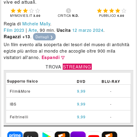
vive ed attuali.











MYMOVIES.IT
3.00
CRITICA
N.D.
PUBBLICO
4.00
Regia di
Michele Mally
.
Film 2023
|
Arte
, 90 min.
Uscita
12
marzo 2024
.
Ragazzi +13
.
Dettagli ❯
Un film evento alla scoperta dei tesori del museo di antichità
egizie più antico al mondo che accoglie oltre 900 mila
visitatori all'anno.
Espandi ▽
TROVA
STREAMING
Supporto fisico
DVD
BLU-RAY
Film&More
9,99
-
IBS
9,99
-
Feltrinelli
9,99
-