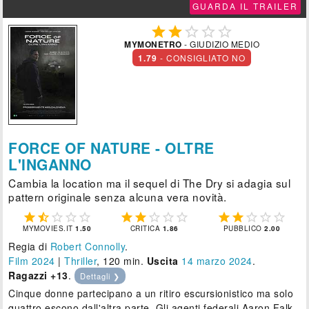
GUARDA IL TRAILER





MYMONETRO
- GIUDIZIO MEDIO
1.79
- CONSIGLIATO NO
FORCE OF NATURE - OLTRE
L'INGANNO
Cambia la location ma il sequel di The Dry si adagia sul
pattern originale senza alcuna vera novità.















MYMOVIES.IT
1.50
CRITICA
1.86
PUBBLICO
2.00
Regia di
Robert Connolly
.
Film 2024
|
Thriller
, 120 min.
Uscita
14
marzo 2024
.
Ragazzi +13
.
Dettagli ❯
Cinque donne partecipano a un ritiro escursionistico ma solo
quattro escono dall'altra parte. Gli agenti federali Aaron Falk