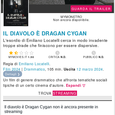
GUARDA IL TRAILER
MYMONETRO
Non ancora disponibile.
IL DIAVOLO È DRAGAN CYGAN
L'esordio di Emiliano Locatelli cerca in modo invadente
troppe strade che finiscono per essere dispersive.







MYMOVIES.IT
1.50
CRITICA
N.D.
PUBBLICO
N.D.
Regia di
Emiliano Locatelli
.
Film 2024
|
Drammatico
, 105 min.
Uscita
12
marzo 2024
.
Dettagli ❯
Un film di genere drammatico che affronta tematiche sociali
tipiche di un certo cinema d'autore.
Espandi ▽
TROVA
STREAMING