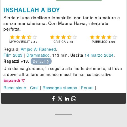
INSHALLAH A BOY
Storia di una ribellione femminile, con tante sfumature e
senza manicheismo. Con Mouna Hawa, interprete
perfetta.















MYMOVIES.IT
3.50
CRITICA
3.45
PUBBLICO
4.00
Regia di
Amjad Al Rasheed
.
Film 2023
|
Drammatico
, 113 min.
Uscita
14
marzo 2024
.
Ragazzi +13
.
Dettagli ❯
Una donna giordana, in seguito alla morte del marito, si trova
a dover affrontare un mondo maschile non collaborativo.
Espandi ▽
Recensione
|
Cast
|
Rassegna stampa
|
Forum
|