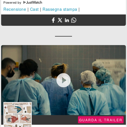
Powered by
Recensione
|
Cast
|
Rassegna stampa
|

GUARDA IL TRAILER