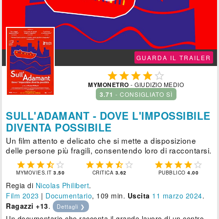
GUARDA IL TRAILER





MYMONETRO
- GIUDIZIO MEDIO
3.71
- CONSIGLIATO SÌ
SULL'ADAMANT - DOVE L'IMPOSSIBILE
DIVENTA POSSIBILE
Un film attento e delicato che si mette a disposizione
delle persone più fragili, consentendo loro di raccontarsi.















MYMOVIES.IT
3.50
CRITICA
3.62
PUBBLICO
4.00
Regia di
Nicolas Philibert
.
Film 2023
|
Documentario
, 109 min.
Uscita
11
marzo 2024
.
Ragazzi +13
.
Dettagli ❯
Un documentario che racconta il grande lavoro di un centro