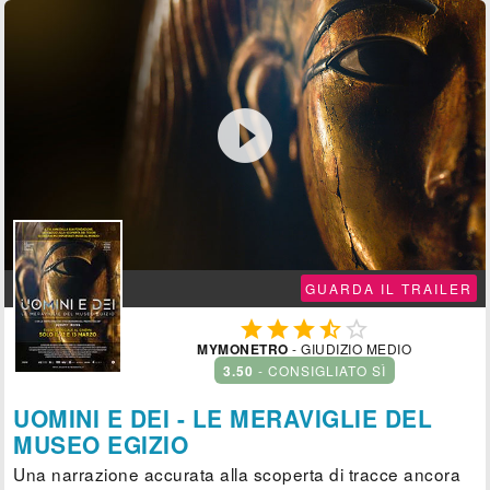

GUARDA IL TRAILER





MYMONETRO
- GIUDIZIO MEDIO
3.50
- CONSIGLIATO SÌ
UOMINI E DEI - LE MERAVIGLIE DEL
MUSEO EGIZIO
Una narrazione accurata alla scoperta di tracce ancora