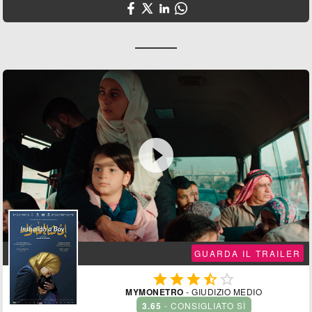

GUARDA IL TRAILER





MYMONETRO
- GIUDIZIO MEDIO
3.65
- CONSIGLIATO SÌ