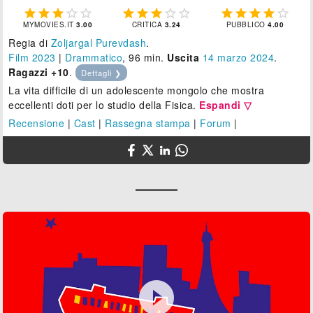















MYMOVIES.IT
3.00
CRITICA
3.24
PUBBLICO
4.00
Regia di
Zoljargal Purevdash
.
Film 2023
|
Drammatico
, 96 min.
Uscita
14
marzo 2024
.
Ragazzi +10
.
Dettagli ❯
La vita difficile di un adolescente mongolo che mostra
eccellenti doti per lo studio della Fisica.
Espandi ▽
Recensione
|
Cast
|
Rassegna stampa
|
Forum
|
