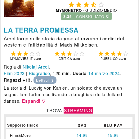





MYMONETRO
- GIUDIZIO MEDIO
3.35
- CONSIGLIATO SÌ
LA TERRA PROMESSA
Arcel torna sulla storia danese attraverso i codici del
western e l'affidabilità di Mads Mikkelsen.















MYMOVIES.IT
3.00
CRITICA
3.28
PUBBLICO
3.78
Regia di
Nikolaj Arcel
.
Film 2023
|
Biografico
, 120 min.
Uscita
14
marzo 2024
.
Ragazzi +13
.
Dettagli ❯
La storia di Ludvig von Kahlen, un soldato che aveva un
sogno: fare fortuna coltivando la brughiera dello Jutland
danese.
Espandi ▽
TROVA
STREAMING
Supporto fisico
DVD
BLU-RAY
Film&More
14,99
15,99