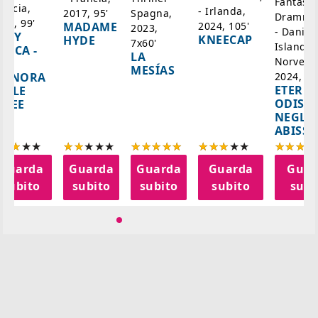
Fantasci
rancia,
- Irlanda,
Spagna,
2017, 95'
Drammat
025, 99'
2024, 105'
MADAME
2023,
- Danim
ADY
KNEECAP
HYDE
7x60'
Islanda,
AZCA -
LA
Norvegi
A
MESÍAS
IGNORA
2024, 10
ETERNA
ELLE
ODISS
INEE
NEGLI
ABISSI
Guarda
Guarda
Guarda
Guarda
Guar
subito
subito
subito
subito
subi