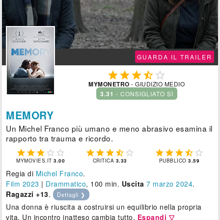
GUARDA IL TRAILER





MYMONETRO
- GIUDIZIO MEDIO
3.31
- CONSIGLIATO SÌ
MEMORY
Un Michel Franco più umano e meno abrasivo esamina il
rapporto tra trauma e ricordo.















MYMOVIES.IT
3.00
CRITICA
3.33
PUBBLICO
3.59
Regia di
Michel Franco
.
Film 2023
|
Drammatico
, 100 min.
Uscita
7
marzo 2024
.
Ragazzi +13
.
Dettagli ❯
Una donna è riuscita a costruirsi un equilibrio nella propria
vita. Un incontro inatteso cambia tutto.
Espandi ▽