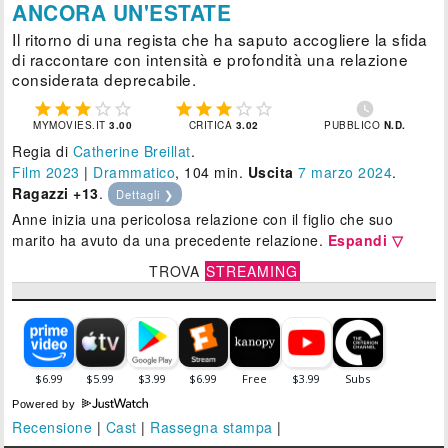
ANCORA UN'ESTATE
Il ritorno di una regista che ha saputo accogliere la sfida
di raccontare con intensità e profondità una relazione
considerata deprecabile.











MYMOVIES.IT
3.00
CRITICA
3.02
PUBBLICO
N.D.
Regia di
Catherine Breillat
.
Film 2023
|
Drammatico
, 104 min.
Uscita
7
marzo 2024
.
Ragazzi +13
.
Dettagli ❯
Anne inizia una pericolosa relazione con il figlio che suo
marito ha avuto da una precedente relazione.
Espandi ▽
TROVA
STREAMING
Powered by
Recensione
|
Cast
|
Rassegna stampa
|