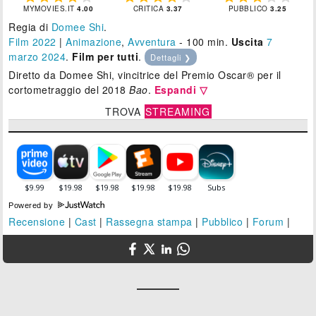
MYMOVIES.IT
4.00
CRITICA
3.37
PUBBLICO
3.25
Regia di
Domee Shi
.
Film 2022
|
Animazione
,
Avventura
- 100 min.
Uscita
7
marzo 2024
.
Film per tutti
.
Dettagli ❯
Diretto da Domee Shi, vincitrice del Premio Oscar® per il
cortometraggio del 2018
Bao
.
Espandi ▽
TROVA
STREAMING
Powered by
Recensione
|
Cast
|
Rassegna stampa
|
Pubblico
|
Forum
|