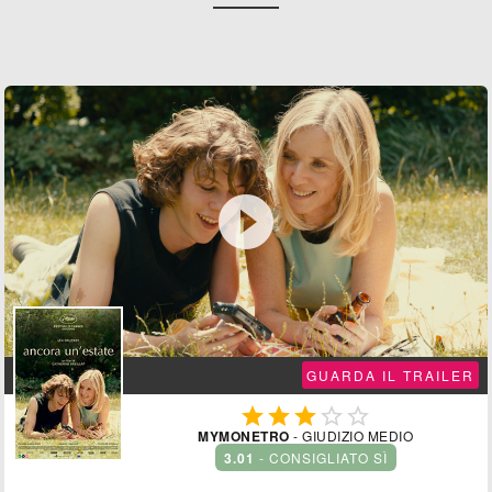

GUARDA IL TRAILER





MYMONETRO
- GIUDIZIO MEDIO
3.01
- CONSIGLIATO SÌ