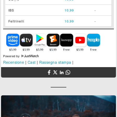
IBS
10,99
-
Feltrinelli
10,99
-
Powered by
Recensione
|
Cast
|
Rassegna stampa
|