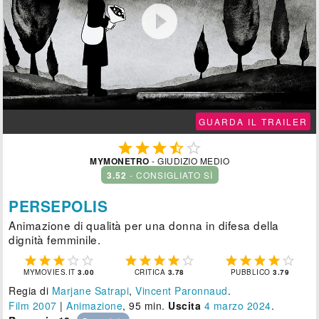

GUARDA IL TRAILER





MYMONETRO
- GIUDIZIO MEDIO
3.52
- CONSIGLIATO SÌ
PERSEPOLIS
Animazione di qualità per una donna in difesa della
dignità femminile.















MYMOVIES.IT
3.00
CRITICA
3.78
PUBBLICO
3.79
Regia di
Marjane Satrapi
,
Vincent Paronnaud
.
Film 2007
|
Animazione
, 95 min.
Uscita
4
marzo 2024
.