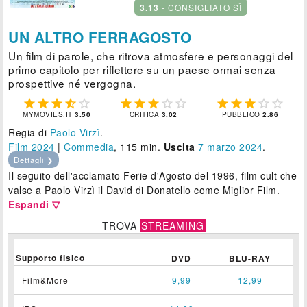
3.13
- CONSIGLIATO SÌ
UN ALTRO FERRAGOSTO
Un film di parole, che ritrova atmosfere e personaggi del
primo capitolo per riflettere su un paese ormai senza
prospettive né vergogna.















MYMOVIES.IT
3.50
CRITICA
3.02
PUBBLICO
2.86
Regia di
Paolo Virzì
.
Film 2024
|
Commedia
, 115 min.
Uscita
7
marzo 2024
.
Dettagli ❯
Il seguito dell'acclamato Ferie d'Agosto del 1996, film cult che
valse a Paolo Virzì il David di Donatello come Miglior Film.
Espandi ▽
TROVA
STREAMING
Supporto fisico
DVD
BLU-RAY
Film&More
9,99
12,99