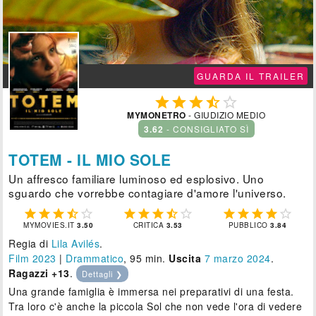
GUARDA IL TRAILER





MYMONETRO
- GIUDIZIO MEDIO
3.62
- CONSIGLIATO SÌ
TOTEM - IL MIO SOLE
Un affresco familiare luminoso ed esplosivo. Uno
sguardo che vorrebbe contagiare d'amore l'universo.















MYMOVIES.IT
3.50
CRITICA
3.53
PUBBLICO
3.84
Regia di
Lila Avilés
.
Film 2023
|
Drammatico
, 95 min.
Uscita
7
marzo 2024
.
Ragazzi +13
.
Dettagli ❯
Una grande famiglia è immersa nei preparativi di una festa.
Tra loro c'è anche la piccola Sol che non vede l'ora di vedere