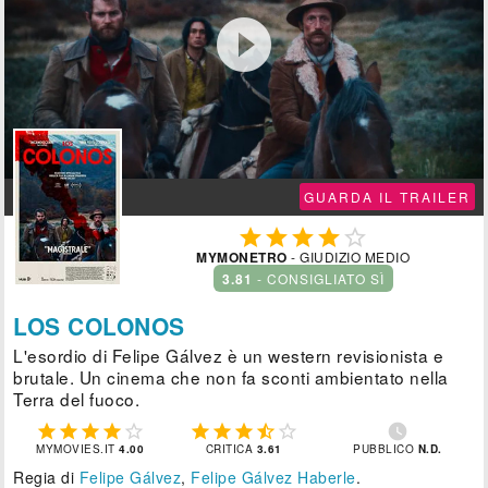

GUARDA IL TRAILER





MYMONETRO
- GIUDIZIO MEDIO
3.81
- CONSIGLIATO SÌ
LOS COLONOS
L'esordio di Felipe Gálvez è un western revisionista e
brutale. Un cinema che non fa sconti ambientato nella
Terra del fuoco.











MYMOVIES.IT
4.00
CRITICA
3.61
PUBBLICO
N.D.
Regia di
Felipe Gálvez
,
Felipe Gálvez Haberle
.