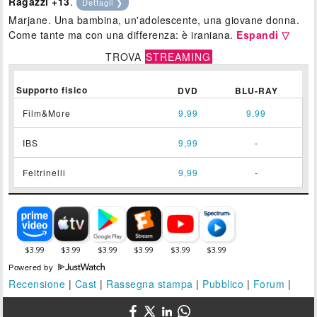
Ragazzi +13
.
Dettagli ❯
Marjane. Una bambina, un'adolescente, una giovane donna.
Come tante ma con una differenza: è iraniana.
Espandi ▽
TROVA
STREAMING
Supporto fisico
DVD
BLU-RAY
Film&More
9,99
9,99
IBS
9,99
-
Feltrinelli
9,99
-
Powered by
Recensione
|
Cast
|
Rassegna stampa
|
Pubblico
|
Forum
|