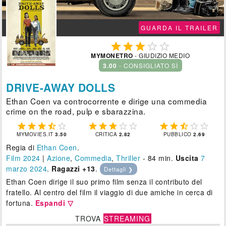
GUARDA IL TRAILER





MYMONETRO
- GIUDIZIO MEDIO
3.00
- CONSIGLIATO SÌ
DRIVE-AWAY DOLLS
Ethan Coen va controcorrente e dirige una commedia
crime on the road, pulp e sbarazzina.















MYMOVIES.IT
3.50
CRITICA
2.82
PUBBLICO
2.69
Regia di
Ethan Coen
.
Film 2024
|
Azione
,
Commedia
,
Thriller
- 84 min.
Uscita
7
marzo 2024
.
Ragazzi +13
.
Dettagli ❯
Ethan Coen dirige il suo primo film senza il contributo del
fratello. Al centro del film il viaggio di due amiche in cerca di
fortuna.
Espandi ▽
TROVA
STREAMING