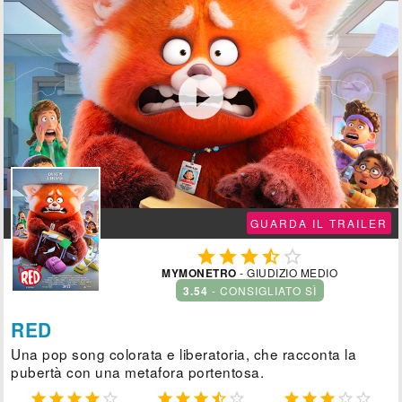

GUARDA IL TRAILER





MYMONETRO
- GIUDIZIO MEDIO
3.54
- CONSIGLIATO SÌ
RED
Una pop song colorata e liberatoria, che racconta la
pubertà con una metafora portentosa.














