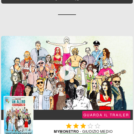

GUARDA IL TRAILER





MYMONETRO
- GIUDIZIO MEDIO