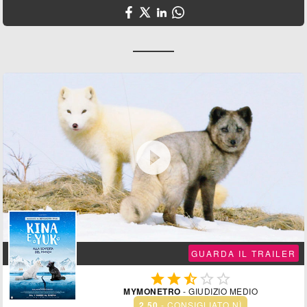

GUARDA IL TRAILER





MYMONETRO
- GIUDIZIO MEDIO
2.50
- CONSIGLIATO NÌ