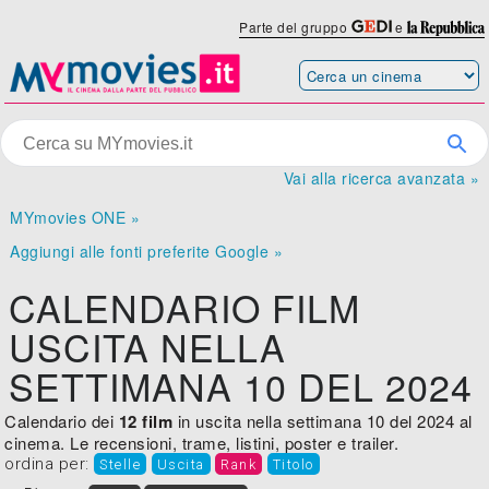
Parte del gruppo
e
Vai alla ricerca avanzata »
MYmovies ONE »
Aggiungi alle fonti preferite Google »
CALENDARIO FILM
USCITA NELLA
SETTIMANA 10 DEL 2024
Calendario dei
12 film
in uscita nella settimana 10 del 2024 al
cinema. Le recensioni, trame, listini, poster e trailer.
ordina per:
Stelle
Uscita
Rank
Titolo