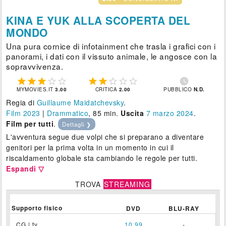
KINA E YUK ALLA SCOPERTA DEL
MONDO
Una pura cornice di infotainment che trasla i grafici con i
panorami, i dati con il vissuto animale, le angosce con la
sopravvivenza.











MYMOVIES.IT
3.00
CRITICA
2.00
PUBBLICO
N.D.
Regia di
Guillaume Maidatchevsky
.
Film 2023
|
Drammatico
, 85 min.
Uscita
7
marzo 2024
.
Film per tutti
.
Dettagli ❯
L'avventura segue due volpi che si preparano a diventare
genitori per la prima volta in un momento in cui il
riscaldamento globale sta cambiando le regole per tutti.
Espandi ▽
TROVA
STREAMING
Supporto fisico
DVD
BLU-RAY
CG | tv
10,99
-