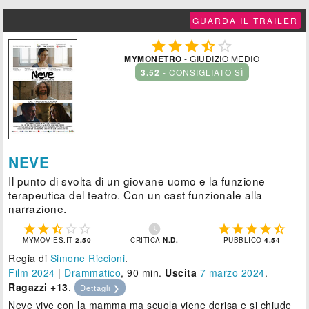
GUARDA IL TRAILER





MYMONETRO
- GIUDIZIO MEDIO
3.52
- CONSIGLIATO SÌ
NEVE
Il punto di svolta di un giovane uomo e la funzione
terapeutica del teatro. Con un cast funzionale alla
narrazione.











MYMOVIES.IT
2.50
CRITICA
N.D.
PUBBLICO
4.54
Regia di
Simone Riccioni
.
Film 2024
|
Drammatico
, 90 min.
Uscita
7
marzo 2024
.
Ragazzi +13
.
Dettagli ❯
Neve vive con la mamma ma scuola viene derisa e si chiude