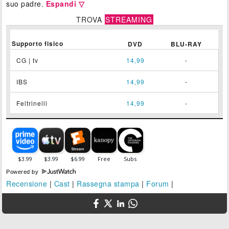
suo padre.
Espandi ▽
TROVA
STREAMING
Supporto fisico
DVD
BLU-RAY
CG | tv
14,99
-
IBS
14,99
-
Feltrinelli
14,99
-
Powered by
Recensione
|
Cast
|
Rassegna stampa
|
Forum
|