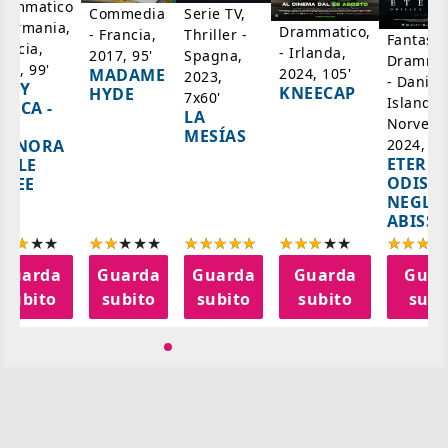
rammatico
Serie TV,
Commedia
 Germania,
Drammatico,
Thriller -
- Francia,
Fantasci
rancia,
- Irlanda,
Spagna,
2017, 95'
Drammat
025, 99'
2024, 105'
MADAME
2023,
- Danim
ADY
KNEECAP
HYDE
7x60'
Islanda,
AZCA -
LA
Norvegi
A
MESÍAS
IGNORA
2024, 10
ETERNA
ELLE
ODISS
INEE
NEGLI
ABISSI
Guarda
Guarda
Guarda
Guarda
Guar
subito
subito
subito
subito
subi