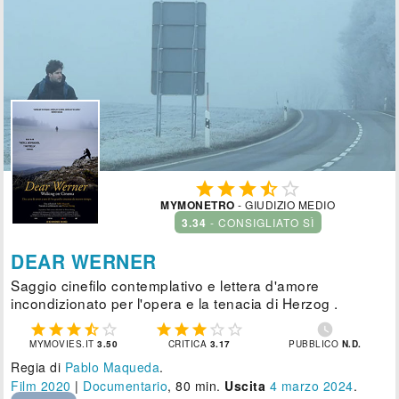





MYMONETRO
- GIUDIZIO MEDIO
3.34
- CONSIGLIATO SÌ
DEAR WERNER
Saggio cinefilo contemplativo e lettera d'amore
incondizionato per l'opera e la tenacia di Herzog .











MYMOVIES.IT
3.50
CRITICA
3.17
PUBBLICO
N.D.
Regia di
Pablo Maqueda
.
Film 2020
|
Documentario
, 80 min.
Uscita
4
marzo 2024
.