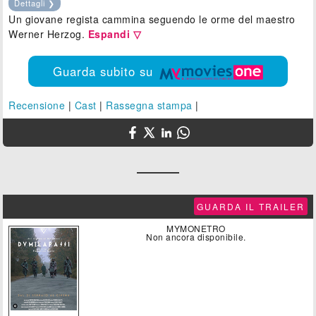
Dettagli ❯
Un giovane regista cammina seguendo le orme del maestro
Werner Herzog.
Espandi ▽
Guarda subito su
Recensione
|
Cast
|
Rassegna stampa
|
GUARDA IL TRAILER
MYMONETRO
Non ancora disponibile.