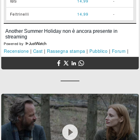
IBS
14,99
-
Feltrinelli
14,99
-
Powered by
Recensione
|
Cast
|
Rassegna stampa
|
Pubblico
|
Forum
|
