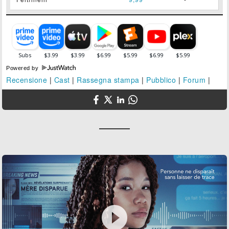
Powered by
Recensione
|
Cast
|
Rassegna stampa
|
Pubblico
|
Forum
|
