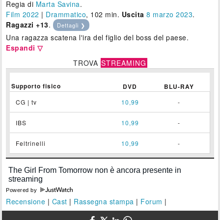
Regia di
Marta Savina
.
Film 2022
|
Drammatico
, 102 min.
Uscita
8
marzo 2023
.
Ragazzi +13
.
Dettagli ❯
Una ragazza scatena l'ira del figlio del boss del paese.
Espandi ▽
TROVA
STREAMING
Supporto fisico
DVD
BLU-RAY
CG | tv
10,99
-
IBS
10,99
-
Feltrinelli
10,99
-
Powered by
Recensione
|
Cast
|
Rassegna stampa
|
Forum
|