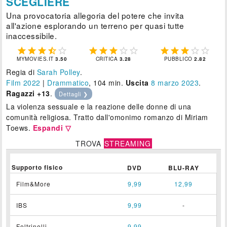
SCEGLIERE
Una provocatoria allegoria del potere che invita
all'azione esplorando un terreno per quasi tutte
inaccessibile.















MYMOVIES.IT
3.50
CRITICA
3.28
PUBBLICO
2.82
Regia di
Sarah Polley
.
Film 2022
|
Drammatico
, 104 min.
Uscita
8
marzo 2023
.
Ragazzi +13
.
Dettagli ❯
La violenza sessuale e la reazione delle donne di una
comunità religiosa. Tratto dall'omonimo romanzo di Miriam
Toews.
Espandi ▽
TROVA
STREAMING
Supporto fisico
DVD
BLU-RAY
Film&More
9,99
12,99
IBS
9,99
-
Feltrinelli
9,99
-