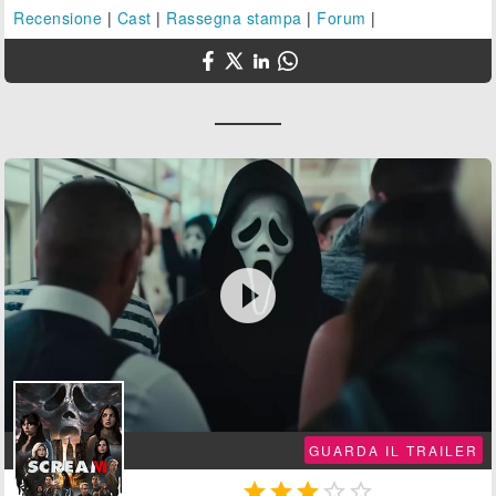
Recensione
|
Cast
|
Rassegna stampa
|
Forum
|

GUARDA IL TRAILER




