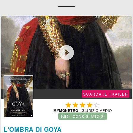

GUARDA IL TRAILER





MYMONETRO
- GIUDIZIO MEDIO
3.82
- CONSIGLIATO SÌ
L'OMBRA DI GOYA