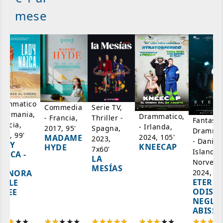
mese
rammatico
Serie TV,
Commedia
 Germania,
Drammatico,
Thriller -
- Francia,
Fantasci
rancia,
- Irlanda,
Spagna,
2017, 95'
Drammat
025, 99'
2024, 105'
MADAME
2023,
- Danim
ADY
KNEECAP
HYDE
7x60'
Islanda,
AZCA -
LA
Norvegi
A
MESÍAS
IGNORA
2024, 10
ETERNA
ELLE
ODISS
INEE
NEGLI
ABISSI