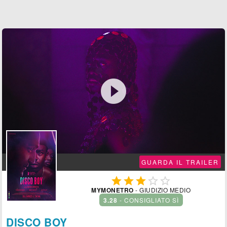

GUARDA IL TRAILER





MYMONETRO
- GIUDIZIO MEDIO
3.28
- CONSIGLIATO SÌ
DISCO BOY