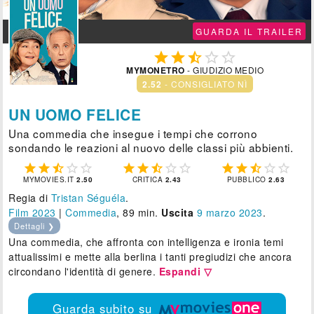
GUARDA IL TRAILER





MYMONETRO
- GIUDIZIO MEDIO
2.52
- CONSIGLIATO NÌ
UN UOMO FELICE
Una commedia che insegue i tempi che corrono
sondando le reazioni al nuovo delle classi più abbienti.















MYMOVIES.IT
2.50
CRITICA
2.43
PUBBLICO
2.63
Regia di
Tristan Séguéla
.
Film 2023
|
Commedia
, 89 min.
Uscita
9
marzo 2023
.
Dettagli ❯
Una commedia, che affronta con intelligenza e ironia temi
attualissimi e mette alla berlina i tanti pregiudizi che ancora
circondano l'identità di genere.
Espandi ▽
Guarda subito su