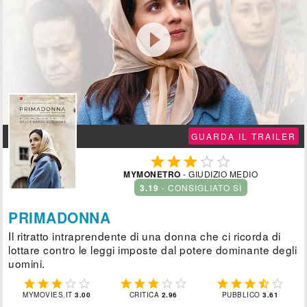

GUARDA IL TRAILER





MYMONETRO
- GIUDIZIO MEDIO
3.19
- CONSIGLIATO SÌ
PRIMADONNA
Il ritratto intraprendente di una donna che ci ricorda di
lottare contro le leggi imposte dal potere dominante degli
uomini.















MYMOVIES.IT
3.00
CRITICA
2.96
PUBBLICO
3.61