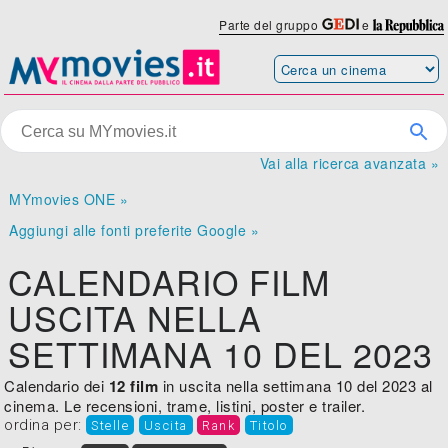
Parte del gruppo
e
Vai alla ricerca avanzata »
MYmovies ONE »
Aggiungi alle fonti preferite Google »
CALENDARIO FILM
USCITA NELLA
SETTIMANA 10 DEL 2023
Calendario dei
12 film
in uscita nella settimana 10 del 2023 al
cinema. Le recensioni, trame, listini, poster e trailer.
ordina per:
Stelle
Uscita
Rank
Titolo