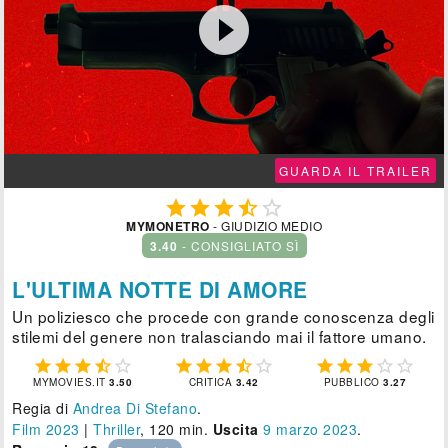

GUARDA IL TRAILER





MYMONETRO
- GIUDIZIO MEDIO
3.40
- CONSIGLIATO SÌ
L'ULTIMA NOTTE DI AMORE
Un poliziesco che procede con grande conoscenza degli
stilemi del genere non tralasciando mai il fattore umano.















MYMOVIES.IT
3.50
CRITICA
3.42
PUBBLICO
3.27
Regia di
Andrea Di Stefano
.
Film 2023
|
Thriller
, 120 min.
Uscita
9
marzo 2023
.