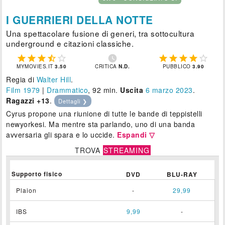
I GUERRIERI DELLA NOTTE
Una spettacolare fusione di generi, tra sottocultura
underground e citazioni classiche.











MYMOVIES.IT
3.50
CRITICA
N.D.
PUBBLICO
3.90
Regia di
Walter Hill
.
Film 1979
|
Drammatico
, 92 min.
Uscita
6
marzo 2023
.
Ragazzi +13
.
Dettagli ❯
Cyrus propone una riunione di tutte le bande di teppistelli
newyorkesi. Ma mentre sta parlando, uno di una banda
avversaria gli spara e lo uccide.
Espandi ▽
TROVA
STREAMING
Supporto fisico
DVD
BLU-RAY
Plaion
-
29,99
IBS
9,99
-