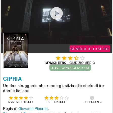

GUARDA IL TRAILER





MYMONETRO
- GIUDIZIO MEDIO
3.50
- CONSIGLIATO SÌ
CIPRIA
Un doc struggente che rende giustizia alle storie di tre
donne italiane.











MYMOVIES.IT
4.00
CRITICA
3.00
PUBBLICO
N.D.
Regia di
Giovanni Piperno
.