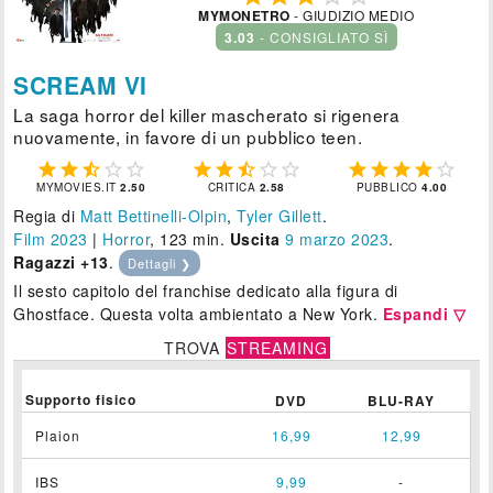
MYMONETRO
- GIUDIZIO MEDIO
3.03
- CONSIGLIATO SÌ
SCREAM VI
La saga horror del killer mascherato si rigenera
nuovamente, in favore di un pubblico teen.















MYMOVIES.IT
2.50
CRITICA
2.58
PUBBLICO
4.00
Regia di
Matt Bettinelli-Olpin
,
Tyler Gillett
.
Film 2023
|
Horror
, 123 min.
Uscita
9
marzo 2023
.
Ragazzi +13
.
Dettagli ❯
Il sesto capitolo del franchise dedicato alla figura di
Ghostface. Questa volta ambientato a New York.
Espandi ▽
TROVA
STREAMING
Supporto fisico
DVD
BLU-RAY
Plaion
16,99
12,99
IBS
9,99
-