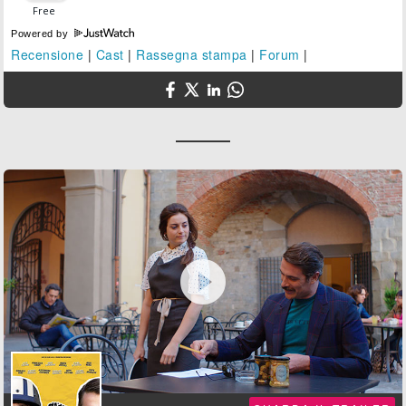
Powered by
Recensione
|
Cast
|
Rassegna stampa
|
Forum
|
