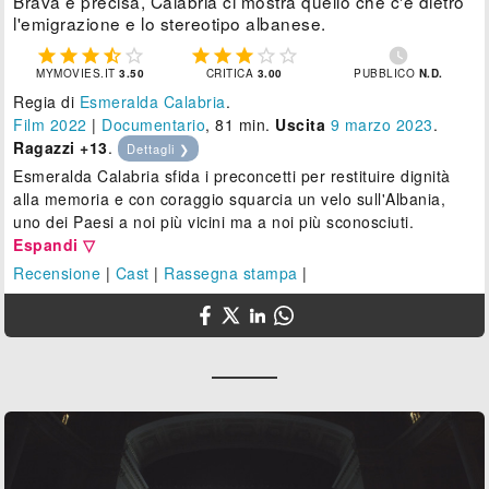
Brava e precisa, Calabria ci mostra quello che c'è dietro
l'emigrazione e lo stereotipo albanese.











MYMOVIES.IT
3.50
CRITICA
3.00
PUBBLICO
N.D.
Regia di
Esmeralda Calabria
.
Film 2022
|
Documentario
, 81 min.
Uscita
9
marzo 2023
.
Ragazzi +13
.
Dettagli ❯
Esmeralda Calabria sfida i preconcetti per restituire dignità
alla memoria e con coraggio squarcia un velo sull'Albania,
uno dei Paesi a noi più vicini ma a noi più sconosciuti.
Espandi ▽
Recensione
|
Cast
|
Rassegna stampa
|