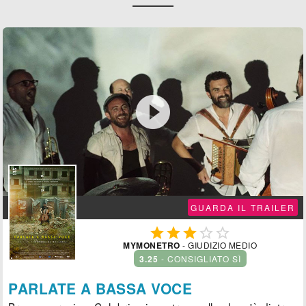

GUARDA IL TRAILER





MYMONETRO
- GIUDIZIO MEDIO
3.25
- CONSIGLIATO SÌ
PARLATE A BASSA VOCE