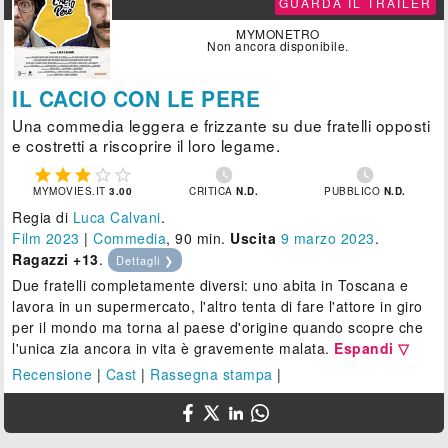
GUARDA IL TRAILER
MYMONETRO
Non ancora disponibile.
IL CACIO CON LE PERE
Una commedia leggera e frizzante su due fratelli opposti
e costretti a riscoprire il loro legame.







MYMOVIES.IT
3.00
CRITICA
N.D.
PUBBLICO
N.D.
Regia di
Luca Calvani
.
Film 2023
|
Commedia
, 90 min.
Uscita
9
marzo 2023
.
Ragazzi +13
.
Dettagli ❯
Due fratelli completamente diversi: uno abita in Toscana e
lavora in un supermercato, l'altro tenta di fare l'attore in giro
per il mondo ma torna al paese d'origine quando scopre che
l'unica zia ancora in vita è gravemente malata.
Espandi ▽
Recensione
|
Cast
|
Rassegna stampa
|