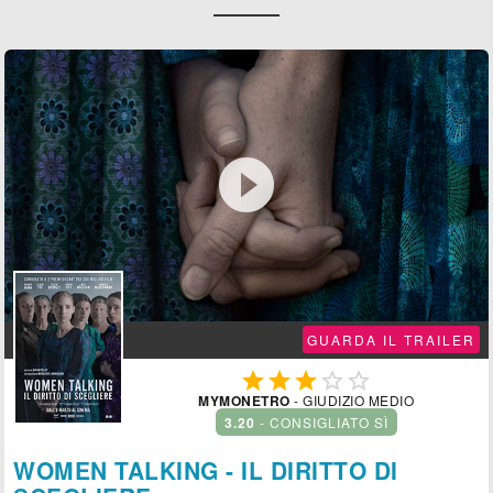

GUARDA IL TRAILER





MYMONETRO
- GIUDIZIO MEDIO
3.20
- CONSIGLIATO SÌ
WOMEN TALKING - IL DIRITTO DI