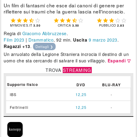
Un film di fantasmi che esce dai canoni di genere per
riflettere sui traumi che la guerra lascia nell'inconscio.















MYMOVIES.IT
3.50
CRITICA
3.50
PUBBLICO
2.83
Regia di
Giacomo Abbruzzese
.
Film 2023
|
Drammatico
, 92 min.
Uscita
9
marzo 2023
.
Ragazzi +13
.
Dettagli ❯
Un arruolato della Legione Straniera incrocia il destino di un
uomo che sta cercando di salvare il suo villaggio.
Espandi ▽
TROVA
STREAMING
Supporto fisico
DVD
BLU-RAY
IBS
12,25
-
Feltrinelli
12,25
-