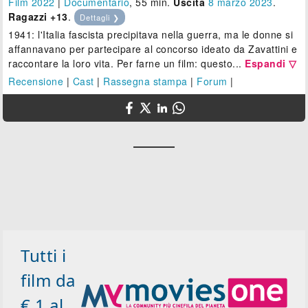
Film 2022
|
Documentario
, 55 min.
Uscita
8
marzo 2023
.
Ragazzi +13
.
Dettagli ❯
1941: l'Italia fascista precipitava nella guerra, ma le donne si
affannavano per partecipare al concorso ideato da Zavattini e
raccontare la loro vita. Per farne un film: questo...
Espandi ▽
Recensione
|
Cast
|
Rassegna stampa
|
Forum
|
Tutti i
film da
€ 1 al