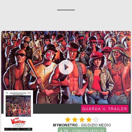

GUARDA IL TRAILER





MYMONETRO
- GIUDIZIO MEDIO
3.70
- CONSIGLIATO SÌ