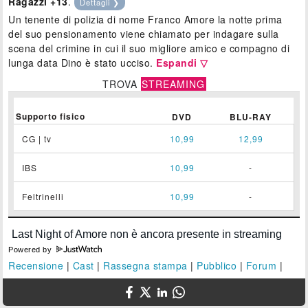
Ragazzi +13
.
Dettagli ❯
Un tenente di polizia di nome Franco Amore la notte prima
del suo pensionamento viene chiamato per indagare sulla
scena del crimine in cui il suo migliore amico e compagno di
lunga data Dino è stato ucciso.
Espandi ▽
TROVA
STREAMING
Supporto fisico
DVD
BLU-RAY
CG | tv
10,99
12,99
IBS
10,99
-
Feltrinelli
10,99
-
Powered by
Recensione
|
Cast
|
Rassegna stampa
|
Pubblico
|
Forum
|