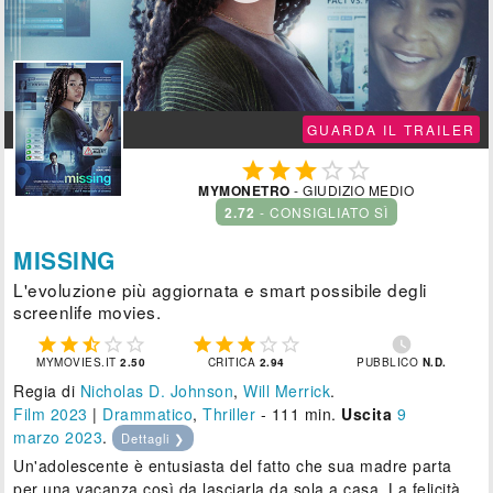
GUARDA IL TRAILER





MYMONETRO
- GIUDIZIO MEDIO
2.72
- CONSIGLIATO SÌ
MISSING
L'evoluzione più aggiornata e smart possibile degli
screenlife movies.











MYMOVIES.IT
2.50
CRITICA
2.94
PUBBLICO
N.D.
Regia di
Nicholas D. Johnson
,
Will Merrick
.
Film 2023
|
Drammatico
,
Thriller
- 111 min.
Uscita
9
marzo 2023
.
Dettagli ❯
Un'adolescente è entusiasta del fatto che sua madre parta
per una vacanza così da lasciarla da sola a casa. La felicità