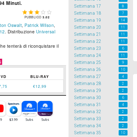
94 Minuti.
Settimana 17
8





Settimana 18
7
PUBBLICO
3.02
Settimana 19
14
ton Oswalt
,
Patrick Wilson
,
Settimana 20
11
12
. Distribuzione
Universal
Settimana 21
11
Settimana 22
11
he tenterà di riconquistare il
Settimana 23
6
Settimana 24
11
G
Settimana 25
9
Settimana 26
10
DVD
BLU-RAY
Settimana 27
4
Settimana 28
2
7,75
€12,99
Settimana 29
2
Settimana 30
6
Settimana 31
4
Settimana 32
2
Settimana 33
2
Settimana 34
2
Settimana 35
10