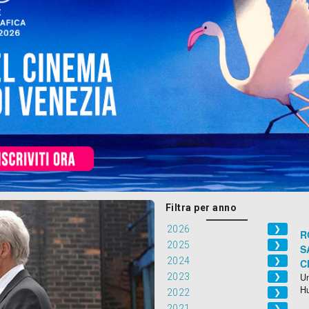
Filtra per anno
2026
❯
R
2025
❯
S
2024
❯
C
2023
Un
❯
H
2022
❯
2021
❯