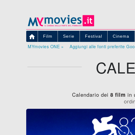

Film
Serie
Festival
Cinema
MYmovies ONE »
Aggiungi alle fonti preferite Go
CALE
Calendario dei
in 
8 film
ordi