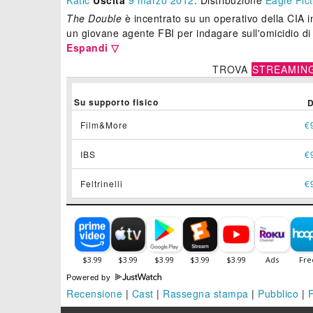
Katic
Uscita
9
marzo 2012
. Distribuzione
Eagle Pic
The Double
è incentrato su un operativo della CIA 
un giovane agente FBI per indagare sull'omicidio di 
Espandi ▽
TROVA
STREAMIN
Su supporto fisico
Film&More
€
IBS
€
Feltrinelli
€
Powered by
Recensione
|
Cast
|
Rassegna stampa
|
Pubblico
|