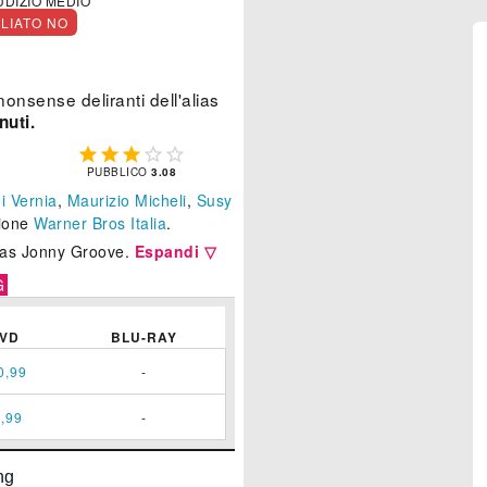
UDIZIO MEDIO
GLIATO NO
onsense deliranti dell'alias
nuti.





PUBBLICO
3.08
i Vernia
,
Maurizio Micheli
,
Susy
zione
Warner Bros Italia
.
lias Jonny Groove.
Espandi ▽
G
VD
BLU-RAY
0,99
-
,99
-