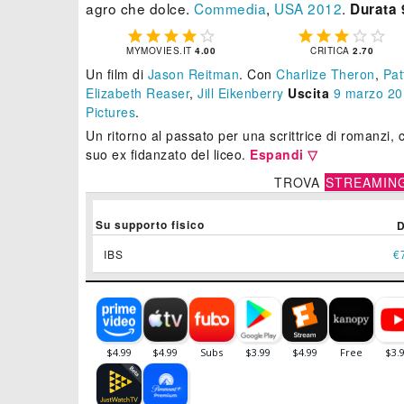
agro che dolce.
Commedia
,
USA
2012
.
Durata 










MYMOVIES.IT
4.00
CRITICA
2.70
Un film di
Jason Reitman
.
Con
Charlize Theron
,
Pat
Elizabeth Reaser
,
Jill Eikenberry
Uscita
9
marzo 20
Pictures
.
Un ritorno al passato per una scrittrice di romanzi, c
suo ex fidanzato del liceo.
Espandi ▽
TROVA
STREAMIN
Su supporto fisico
IBS
€