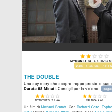






MYMONETRO
- GIUDIZIO 
2.04
- CONSIGLIATO 
THE DOUBLE
Una spy story che scopre troppo presto le sue 
Consigli per la visione:
Durata 98 Minuti.
Ragaz










MYMOVIES.IT
2.00
CRITICA
1.93
Un film di
Michael Brandt
.
Con
Richard Gere
,
Tophe