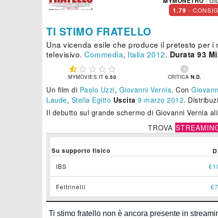
MYMONETRO
- GI
1.79
- CONSI
TI STIMO FRATELLO
Una vicenda esile che produce il pretesto per i n
televisivo.
Commedia
,
Italia
2012
.
Durata 93 Mi






MYMOVIES.IT
0.50
CRITICA
N.D.
Un film di
Paolo Uzzi
,
Giovanni Vernia
.
Con
Giovann
Laude
,
Stella Egitto
Uscita
9
marzo 2012
. Distribu
Il debutto sul grande schermo di Giovanni Vernia a
TROVA
STREAMIN
Su supporto fisico
D
IBS
€1
Feltrinelli
€7