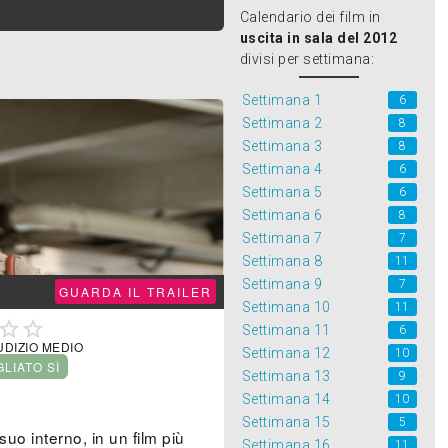
Calendario dei film in
uscita in sala del 2012
divisi per settimana:
Settimana 1
6
Settimana 2
8
Settimana 3
8
Settimana 4
6
Settimana 5
6
Settimana 6
8
Settimana 7
7
Settimana 8
11
Settimana 9
7
GUARDA IL TRAILER
Settimana 10
11


Settimana 11
6
UDIZIO MEDIO
Settimana 12
10
GLIATO SÌ
Settimana 13
9
Settimana 14
10
Settimana 15
5
suo interno, in un film più
Settimana 16
11