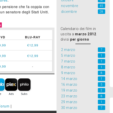
tures
.
ottobre
32
novembre
45
in pensione che fa coppia con
un senatore degli Stati Uniti.
dicembre
28
G
Calendario dei film in
uscita a
marzo 2012
DVD
BLU-RAY
divisi
per giorno
9,99
€12,99
2 marzo
7
5 marzo
9,99
€12,99
1
7 marzo
1
9,99
-
8 marzo
1
9 marzo
8
14 marzo
1
16 marzo
5
19 marzo
2
23 marzo
8
29 marzo
1
Forum
|
30 marzo
7