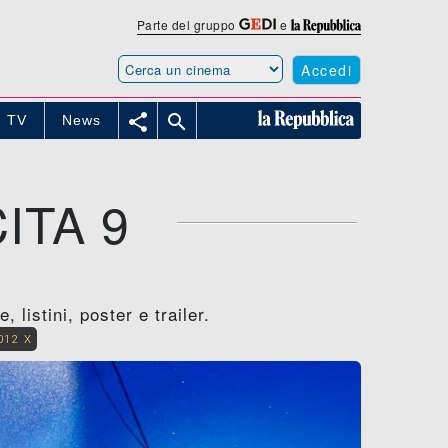
Parte del gruppo
e
Accedi


TV
News
ITA 9
 listini, poster e trailer.
012 X