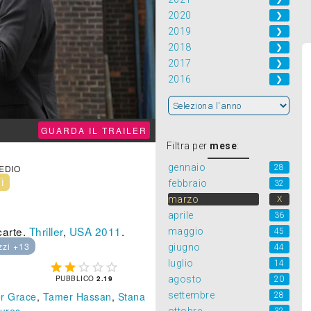
2020
❯
2019
❯
2018
❯
2017
❯
2016
❯
GUARDA IL TRAILER
Filtra per
mese
:
gennaio
28
MEDIO
NÌ
febbraio
32
marzo
X
aprile
36
carte.
Thriller
,
USA
2011
.
maggio
45
zi +13
giugno
44
luglio
14





agosto
PUBBLICO
2.19
20
settembre
r Grace
,
Tamer Hassan
,
Stana
28