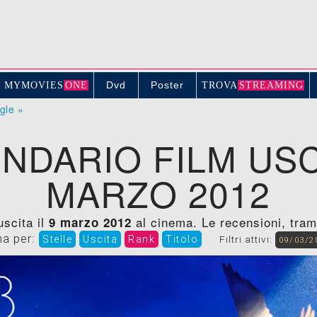
Dvd
Poster
MYMOVIE
S
ONE
TROV
A
STREAMING
ogle »
NDARIO FILM USC
MARZO 2012
uscita il
al cinema. Le recensioni, trame,
9 marzo 2012
na per:
Stelle
Uscita
Rank
Titolo
Filtri attivi:
09/03/2