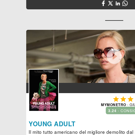




MYMONETRO
- GI
3.24
- CONSI
YOUNG ADULT
Il mito tutto americano del migliore demolito dal 