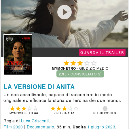

GUARDA IL TRAILER





MYMONETRO
- GIUDIZIO MEDIO
2.95
- CONSIGLIATO SÌ
LA VERSIONE DI ANITA
Un doc accattivante, capace di raccontare in modo
originale ed efficace la storia dell'eroina dei due mondi.











MYMOVIES.IT
3.00
CRITICA
2.90
PUBBLICO
N.D.
Regia di
Luca Criscenti
.
Film 2020
|
Documentario
, 85 min.
Uscita
1
giugno 2023
.