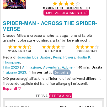





MYMONETRO
- GIUDIZIO MEDIO
4.04
- ASSOLUTAMENTE SÌ
SPIDER-MAN - ACROSS THE SPIDER-
VERSE
Cresce Miles e cresce anche la saga, che si fa più
grande, colorata e continua a far brillare gli occhi.















MYMOVIES.IT
4.50
CRITICA
3.80
PUBBLICO
3.81
Regia di
Joaquim Dos Santos
,
Kemp Powers
,
Justin K.
Thompson
.
Film 2023
|
Animazione
,
Avventura
,
Azione
- 140 min.
Uscita
1
giugno 2023
.
Film per tutti
.
Dettagli ❯
240 personaggi all'azione all'interno di sei universi differenti:
il secondo capitolo del franchise allarga gli orizzonti.
Espandi ▽
TROVA
STREAMING
Supporto fisico