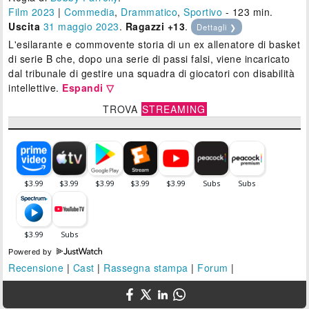
Film 2023
|
Commedia
,
Drammatico
,
Sportivo
- 123 min.
Uscita
31
maggio 2023
.
Ragazzi +13
.
Dettagli ❯
L'esilarante e commovente storia di un ex allenatore di basket
di serie B che, dopo una serie di passi falsi, viene incaricato
dal tribunale di gestire una squadra di giocatori con disabilità
intellettive.
Espandi ▽
TROVA
STREAMING
Powered by
Recensione
|
Cast
|
Rassegna stampa
|
Forum
|