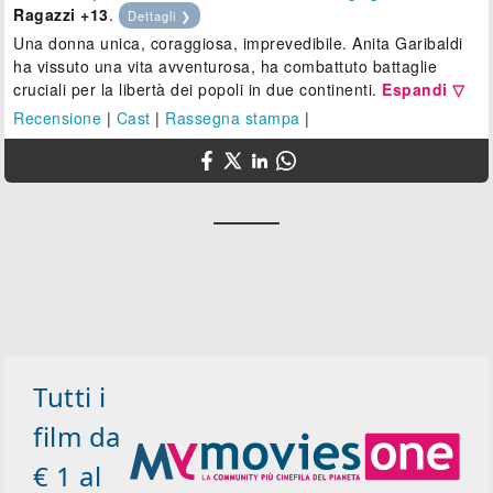
Ragazzi +13
.
Dettagli ❯
Una donna unica, coraggiosa, imprevedibile. Anita Garibaldi
ha vissuto una vita avventurosa, ha combattuto battaglie
cruciali per la libertà dei popoli in due continenti.
Espandi ▽
Recensione
|
Cast
|
Rassegna stampa
|
Tutti i
film da
€ 1 al