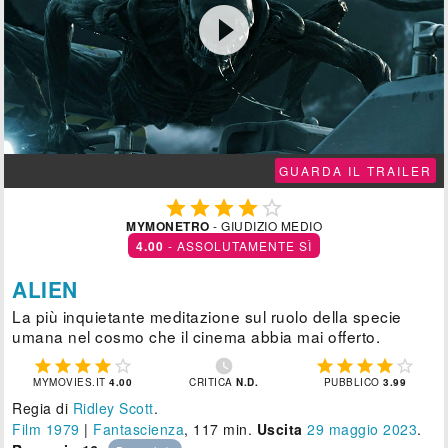

GUARDA IL TRAILER





MYMONETRO
- GIUDIZIO MEDIO
4.00
- ASSOLUTAMENTE SÌ
ALIEN
La più inquietante meditazione sul ruolo della specie
umana nel cosmo che il cinema abbia mai offerto.











MYMOVIES.IT
4.00
CRITICA
N.D.
PUBBLICO
3.99
Regia di
Ridley Scott
.
Film 1979
|
Fantascienza
, 117 min.
Uscita
29
maggio 2023
.