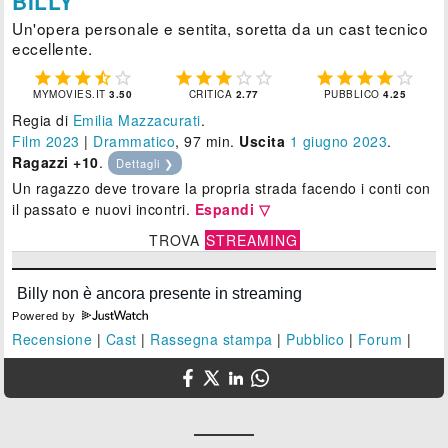
BILLY
Un'opera personale e sentita, soretta da un cast tecnico
eccellente.















MYMOVIES.IT
3.50
CRITICA
2.77
PUBBLICO
4.25
Regia di
Emilia Mazzacurati
.
Film 2023
|
Drammatico
, 97 min.
Uscita
1
giugno 2023
.
Ragazzi +10
.
Dettagli ❯
Un ragazzo deve trovare la propria strada facendo i conti con
il passato e nuovi incontri.
Espandi ▽
TROVA
STREAMING
Powered by
Recensione
|
Cast
|
Rassegna stampa
|
Pubblico
|
Forum
|