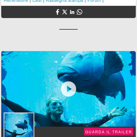
Recensione
|
Cast
|
Rassegna stampa
|
Forum
|

GUARDA IL TRAILER