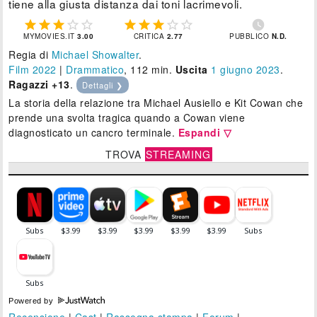
tiene alla giusta distanza dai toni lacrimevoli.











MYMOVIES.IT
3.00
CRITICA
2.77
PUBBLICO
N.D.
Regia di
Michael Showalter
.
Film 2022
|
Drammatico
, 112 min.
Uscita
1
giugno 2023
.
Ragazzi +13
.
Dettagli ❯
La storia della relazione tra Michael Ausiello e Kit Cowan che
prende una svolta tragica quando a Cowan viene
diagnosticato un cancro terminale.
Espandi ▽
TROVA
STREAMING
Powered by