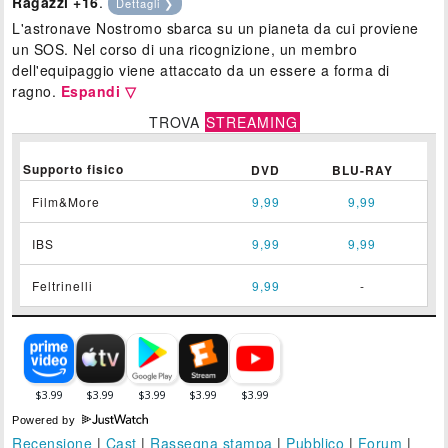
Ragazzi +16
.
Dettagli ❯
L'astronave Nostromo sbarca su un pianeta da cui proviene
un SOS. Nel corso di una ricognizione, un membro
dell'equipaggio viene attaccato da un essere a forma di
ragno.
Espandi ▽
TROVA
STREAMING
Supporto fisico
DVD
BLU-RAY
Film&More
9,99
9,99
IBS
9,99
9,99
Feltrinelli
9,99
-
Powered by
Recensione
|
Cast
|
Rassegna stampa
|
Pubblico
|
Forum
|