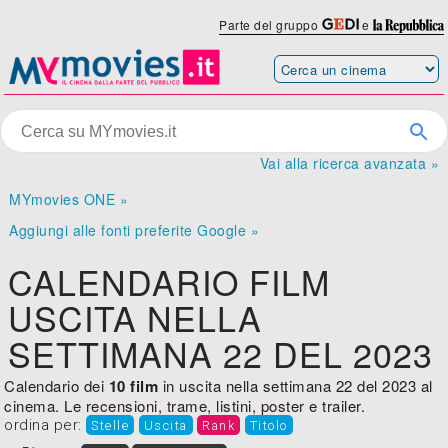
Parte del gruppo
e
Vai alla ricerca avanzata »
MYmovies ONE »
Aggiungi alle fonti preferite Google »
CALENDARIO FILM
USCITA NELLA
SETTIMANA 22 DEL 2023
Calendario dei
10 film
in uscita nella settimana 22 del 2023 al
cinema. Le recensioni, trame, listini, poster e trailer.
ordina per:
Stelle
Uscita
Rank
Titolo