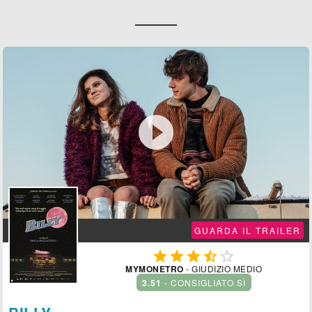

GUARDA IL TRAILER





MYMONETRO
- GIUDIZIO MEDIO
3.51
- CONSIGLIATO SÌ