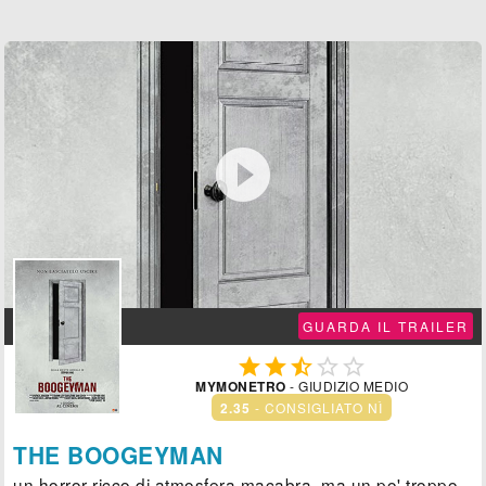

GUARDA IL TRAILER





MYMONETRO
- GIUDIZIO MEDIO
2.35
- CONSIGLIATO NÌ
THE BOOGEYMAN
un horror ricco di atmosfera macabra, ma un po' troppo