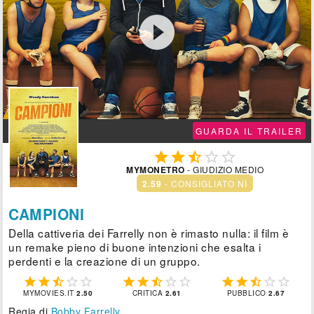

GUARDA IL TRAILER





MYMONETRO
- GIUDIZIO MEDIO
2.59
- CONSIGLIATO NÌ
CAMPIONI
Della cattiveria dei Farrelly non è rimasto nulla: il film è
un remake pieno di buone intenzioni che esalta i
perdenti e la creazione di un gruppo.















MYMOVIES.IT
2.50
CRITICA
2.61
PUBBLICO
2.67
Regia di
Bobby Farrelly
.