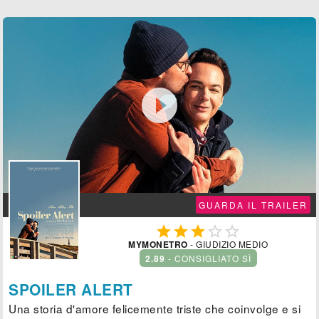

GUARDA IL TRAILER





MYMONETRO
- GIUDIZIO MEDIO
2.89
- CONSIGLIATO SÌ
SPOILER ALERT
Una storia d'amore felicemente triste che coinvolge e si