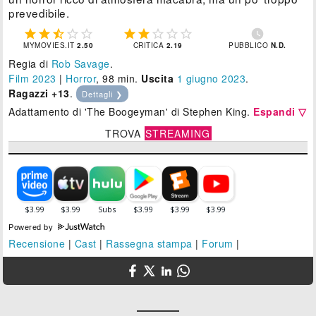
prevedibile.











MYMOVIES.IT
2.50
CRITICA
2.19
PUBBLICO
N.D.
Regia di
Rob Savage
.
Film 2023
|
Horror
, 98 min.
Uscita
1
giugno 2023
.
Ragazzi +13
.
Dettagli ❯
Adattamento di 'The Boogeyman' di Stephen King.
Espandi ▽
TROVA
STREAMING
Powered by
Recensione
|
Cast
|
Rassegna stampa
|
Forum
|