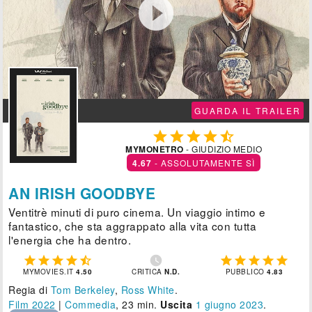

GUARDA IL TRAILER





MYMONETRO
- GIUDIZIO MEDIO
4.67
- ASSOLUTAMENTE SÌ
AN IRISH GOODBYE
Ventitrè minuti di puro cinema. Un viaggio intimo e
fantastico, che sta aggrappato alla vita con tutta
l'energia che ha dentro.











MYMOVIES.IT
4.50
CRITICA
N.D.
PUBBLICO
4.83
Regia di
Tom Berkeley
,
Ross White
.
Film 2022
|
Commedia
, 23 min.
Uscita
1
giugno 2023
.