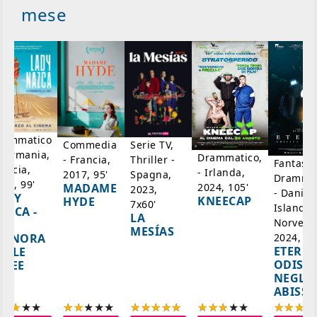
mese
rammatico
Serie TV,
Commedia
 Germania,
Drammatico,
Thriller -
- Francia,
Fantasci
rancia,
- Irlanda,
Spagna,
2017, 95'
Drammat
025, 99'
2024, 105'
MADAME
2023,
- Danim
ADY
KNEECAP
HYDE
7x60'
Islanda,
AZCA -
LA
Norvegi
A
MESÍAS
IGNORA
2024, 10
ETERNA
ELLE
ODISS
INEE
NEGLI
ABISSI