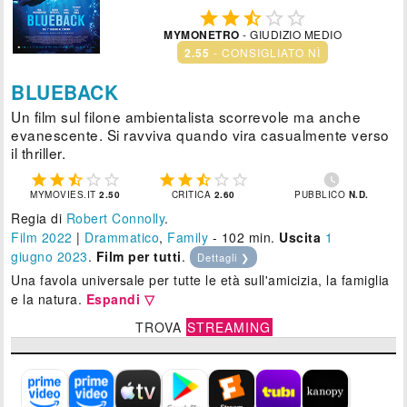





MYMONETRO
- GIUDIZIO MEDIO
2.55
- CONSIGLIATO NÌ
BLUEBACK
Un film sul filone ambientalista scorrevole ma anche
evanescente. Si ravviva quando vira casualmente verso
il thriller.











MYMOVIES.IT
2.50
CRITICA
2.60
PUBBLICO
N.D.
Regia di
Robert Connolly
.
Film 2022
|
Drammatico
,
Family
- 102 min.
Uscita
1
giugno 2023
.
Film per tutti
.
Dettagli ❯
Una favola universale per tutte le età sull'amicizia, la famiglia
e la natura.
Espandi ▽
TROVA
STREAMING