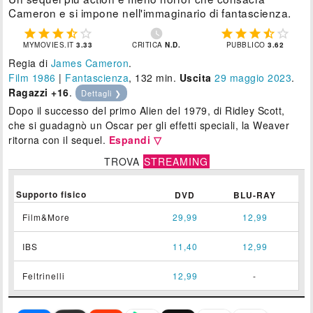
Cameron e si impone nell'immaginario di fantascienza.











MYMOVIES.IT
3.33
CRITICA
N.D.
PUBBLICO
3.62
Regia di
James Cameron
.
Film 1986
|
Fantascienza
, 132 min.
Uscita
29
maggio 2023
.
Ragazzi +16
.
Dettagli ❯
Dopo il successo del primo Alien del 1979, di Ridley Scott,
che si guadagnò un Oscar per gli effetti speciali, la Weaver
ritorna con il sequel.
Espandi ▽
TROVA
STREAMING
Supporto fisico
DVD
BLU-RAY
Film&More
29,99
12,99
IBS
11,40
12,99
Feltrinelli
12,99
-