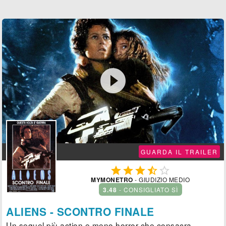

GUARDA IL TRAILER





MYMONETRO
- GIUDIZIO MEDIO
3.48
- CONSIGLIATO SÌ
ALIENS - SCONTRO FINALE
Un sequel più action e meno horror che consacra