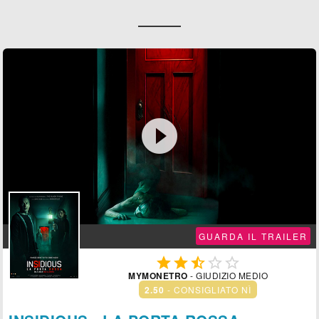

GUARDA IL TRAILER





MYMONETRO
- GIUDIZIO MEDIO
2.50
- CONSIGLIATO NÌ