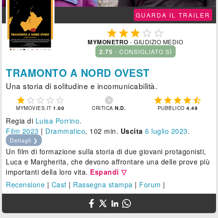
GUARDA IL TRAILER





MYMONETRO
- GIUDIZIO MEDIO
2.75
- CONSIGLIATO SÌ
TRAMONTO A NORD OVEST
Una storia di solitudine e incomunicabilità.











MYMOVIES.IT
1.00
CRITICA
N.D.
PUBBLICO
4.49
Regia di
Luisa Porrino
.
Film 2023
|
Drammatico
, 102 min.
Uscita
6
luglio 2023
.
Dettagli ❯
Un film di formazione sulla storia di due giovani protagonisti,
Luca e Margherita, che devono affrontare una delle prove più
importanti della loro vita.
Espandi ▽
Recensione
|
Cast
|
Rassegna stampa
|
Forum
|