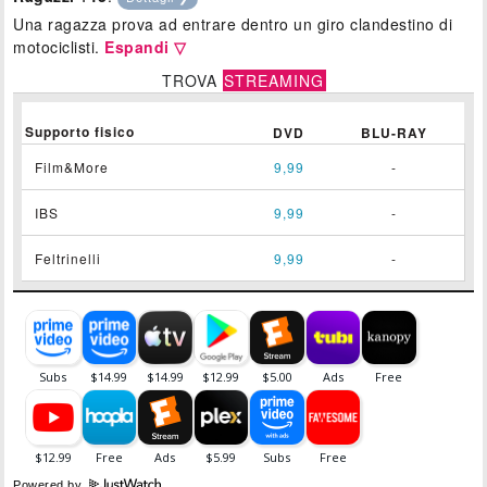
Una ragazza prova ad entrare dentro un giro clandestino di
motociclisti.
Espandi ▽
TROVA
STREAMING
Supporto fisico
DVD
BLU-RAY
Film&More
9,99
-
IBS
9,99
-
Feltrinelli
9,99
-
Powered by