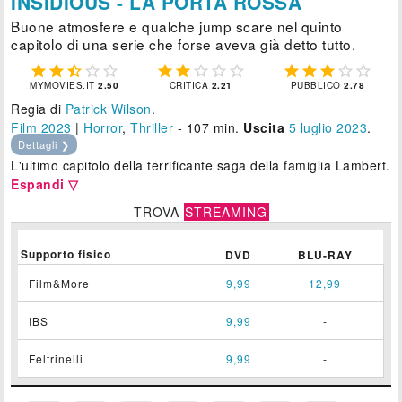
INSIDIOUS - LA PORTA ROSSA
Buone atmosfere e qualche jump scare nel quinto
capitolo di una serie che forse aveva già detto tutto.















MYMOVIES.IT
2.50
CRITICA
2.21
PUBBLICO
2.78
Regia di
Patrick Wilson
.
Film 2023
|
Horror
,
Thriller
- 107 min.
Uscita
5
luglio 2023
.
Dettagli ❯
L'ultimo capitolo della terrificante saga della famiglia Lambert.
Espandi ▽
TROVA
STREAMING
Supporto fisico
DVD
BLU-RAY
Film&More
9,99
12,99
IBS
9,99
-
Feltrinelli
9,99
-