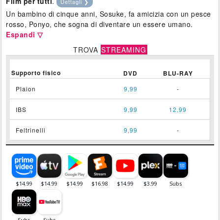
Film per tutti
.
Dettagli ❯
Un bambino di cinque anni, Sosuke, fa amicizia con un pesce
rosso, Ponyo, che sogna di diventare un essere umano.
Espandi ▽
TROVA
STREAMING
Supporto fisico
DVD
BLU-RAY
Plaion
9,99
-
IBS
9,99
12,99
Feltrinelli
9,99
-