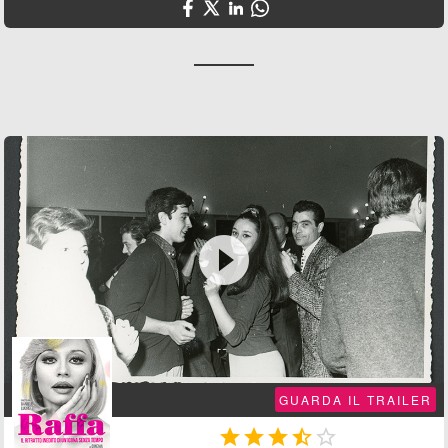

GUARDA IL TRAILER




