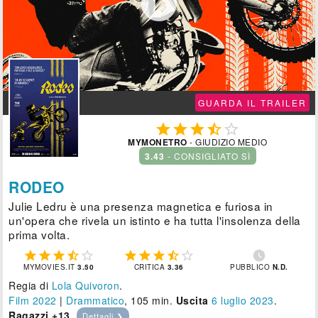

GUARDA IL TRAILER





MYMONETRO
- GIUDIZIO MEDIO
3.43
- CONSIGLIATO SÌ
RODEO
Julie Ledru è una presenza magnetica e furiosa in
un'opera che rivela un istinto e ha tutta l'insolenza della
prima volta.











MYMOVIES.IT
3.50
CRITICA
3.36
PUBBLICO
N.D.
Regia di
Lola Quivoron
.
Film 2022
|
Drammatico
, 105 min.
Uscita
6
luglio 2023
.
Ragazzi +13
.
Dettagli ❯