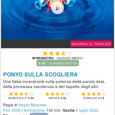

GUARDA IL TRAILER





MYMONETRO
- GIUDIZIO MEDIO
3.62
- CONSIGLIATO SÌ
PONYO SULLA SCOGLIERA
Una fiaba incantevole sulla potenza della parola data,
della promessa mantenuta e del rispetto degli altri.















MYMOVIES.IT
3.50
CRITICA
3.58
PUBBLICO
3.78
Regia di
Hayao Miyazaki
.
Film 2008
|
Animazione
, 100 min.
Uscita
6
luglio 2023
.