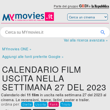
Parte del gruppo
e
Vai alla ricerca avanzata »
MYmovies ONE »
Aggiungi alle fonti preferite Google »
CALENDARIO FILM
USCITA NELLA
SETTIMANA 27 DEL 2023
Calendario dei
11 film
in uscita nella settimana 27 del 2023 al
cinema. Le recensioni, trame, listini, poster e trailer.
ordina per:
Stelle
Uscita
Rank
Titolo