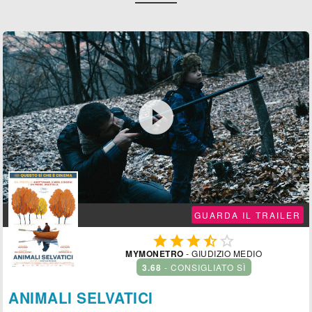

GUARDA IL TRAILER





MYMONETRO
- GIUDIZIO MEDIO
3.68
- CONSIGLIATO SÌ
ANIMALI SELVATICI