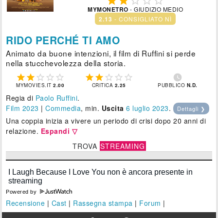





MYMONETRO
- GIUDIZIO MEDIO
2.13
- CONSIGLIATO NÌ
RIDO PERCHÉ TI AMO
Animato da buone intenzioni, il film di Ruffini si perde
nella stucchevolezza della storia.











MYMOVIES.IT
2.00
CRITICA
2.25
PUBBLICO
N.D.
Regia di
Paolo Ruffini
.
Film 2023
|
Commedia
, min.
Uscita
6
luglio 2023
.
Dettagli ❯
Una coppia inizia a vivere un periodo di crisi dopo 20 anni di
relazione.
Espandi ▽
TROVA
STREAMING
Powered by
Recensione
|
Cast
|
Rassegna stampa
|
Forum
|