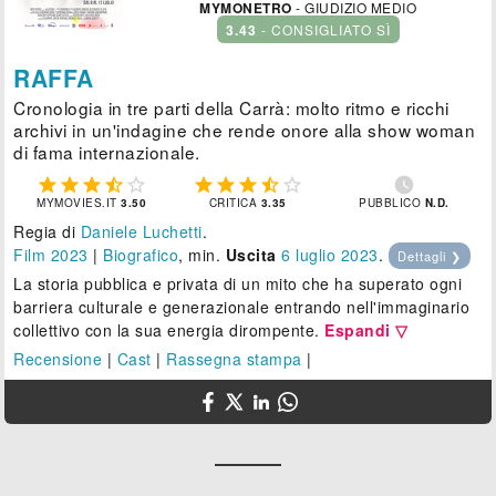
MYMONETRO
- GIUDIZIO MEDIO
3.43
- CONSIGLIATO SÌ
RAFFA
Cronologia in tre parti della Carrà: molto ritmo e ricchi
archivi in un'indagine che rende onore alla show woman
di fama internazionale.











MYMOVIES.IT
3.50
CRITICA
3.35
PUBBLICO
N.D.
Regia di
Daniele Luchetti
.
Film 2023
|
Biografico
, min.
Uscita
6
luglio 2023
.
Dettagli ❯
La storia pubblica e privata di un mito che ha superato ogni
barriera culturale e generazionale entrando nell'immaginario
collettivo con la sua energia dirompente.
Espandi ▽
Recensione
|
Cast
|
Rassegna stampa
|