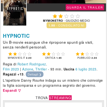
GUARDA IL TRAILER





MYMONETRO
- GIUDIZIO MEDIO
1.98
- CONSIGLIATO NÌ
HYPNOTIC
Un B-movie esangue che ripropone spunti già visti,
senza renderli personali.















MYMOVIES.IT
2.00
CRITICA
1.95
PUBBLICO
2.00
Regia di
Robert Rodriguez
.
Film 2023
|
Azione
,
Thriller
- 93 min.
Uscita
6
luglio 2023
.
Ragazzi +13
.
Dettagli ❯
L'ispettore Danny Rourke indaga su un mistero che coinvolge
la figlia scomparsa e un programma segreto del governo.
Espandi ▽
TROVA
STREAMING