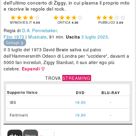
dell'ultimo concerto di Ziggy, in cui plasma il proprio mito
e riscrive le regole del rock.















MYMOVIES.IT
4.00
CRITICA
4.00
PUBBLICO
3.00
Regia di
D.A. Pennebaker
.
Film 1973
|
Musicale
, 91 min.
Uscita
3
luglio 2023
.
Dettagli ❯
Il 3 luglio del 1973 David Bowie saliva sul palco
dell'Hammersmith Odeon di Londra per "uccidere", davanti a
5000 fan increduli, Ziggy Stardust, il suo alter ego più
celebre.
Espandi ▽
TROVA
STREAMING
Supporto fisico
DVD
BLU-RAY
IBS
16,90
-
Feltrinelli
16,90
-