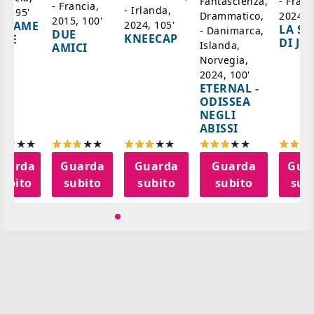
- Franc
Fantascienza,
- Francia,
- Irlanda,
17, 95'
2024, 7
Drammatico,
2015, 100'
2024, 105'
ADAME
LA SC
- Danimarca,
DUE
KNEECAP
YDE
DI JO
Islanda,
AMICI
Norvegia,
2024, 100'
ETERNAL -
ODISSEA
NEGLI
ABISSI
uarda
Guarda
Guarda
Guarda
Gua
subito
subito
subito
subito
sub