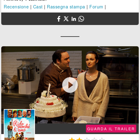
Recensione
|
Cast
|
Rassegna stampa
|
Forum
|

GUARDA IL TRAILER