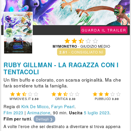
GUARDA IL TRAILER





MYMONETRO
- GIUDIZIO MEDIO
2.61
- CONSIGLIATO NÌ
RUBY GILLMAN - LA RAGAZZA CON I
TENTACOLI
Un film buffo e colorato, con scarsa originalità. Ma che
farà sorridere tutta la famiglia.















MYMOVIES.IT
2.50
CRITICA
2.33
PUBBLICO
3.00
Regia di
Kirk De Micco
,
Faryn Pearl
.
Film 2023
|
Animazione
, 90 min.
Uscita
5
luglio 2023
.
Film per tutti
.
Dettagli ❯
A volte l'eroe che sei destinato a diventare si trova appena