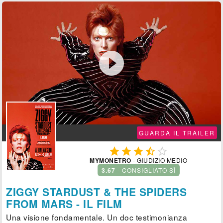

GUARDA IL TRAILER





MYMONETRO
- GIUDIZIO MEDIO
3.67
- CONSIGLIATO SÌ
ZIGGY STARDUST & THE SPIDERS
FROM MARS - IL FILM
Una visione fondamentale. Un doc testimonianza