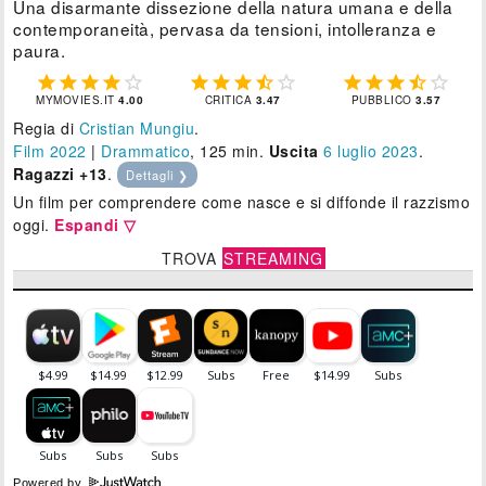
Una disarmante dissezione della natura umana e della
contemporaneità, pervasa da tensioni, intolleranza e
paura.















MYMOVIES.IT
4.00
CRITICA
3.47
PUBBLICO
3.57
Regia di
Cristian Mungiu
.
Film 2022
|
Drammatico
, 125 min.
Uscita
6
luglio 2023
.
Ragazzi +13
.
Dettagli ❯
Un film per comprendere come nasce e si diffonde il razzismo
oggi.
Espandi ▽
TROVA
STREAMING
Powered by