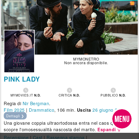
MYMONETRO
Non ancora disponibile.
PINK LADY



MYMOVIES.IT
N.D.
CRITICA
N.D.
PUBBLICO
N.D.
Regia di
Nir Bergman
.
Film 2025
|
Drammatico
, 106 min.
Uscita
26
giugno 2025
.
Dettagli ❯
Una giovane coppia ultraortodossa entra nel caos quando si
scopre l'omosessualità nascosta del marito.
Espandi ▽
Recensione
|
Cast
|
Rassegna stampa
|