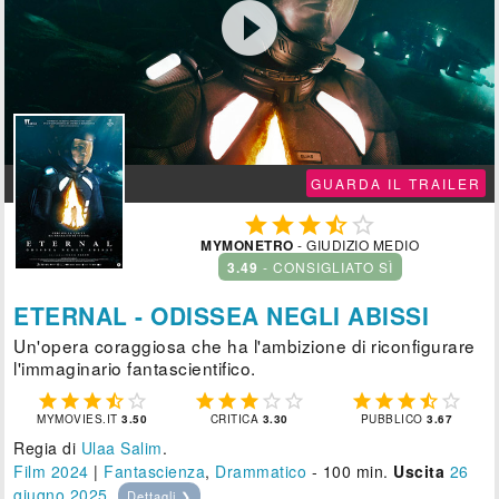

GUARDA IL TRAILER





MYMONETRO
- GIUDIZIO MEDIO
3.49
- CONSIGLIATO SÌ
ETERNAL - ODISSEA NEGLI ABISSI
Un'opera coraggiosa che ha l'ambizione di riconfigurare
l'immaginario fantascientifico.















MYMOVIES.IT
3.50
CRITICA
3.30
PUBBLICO
3.67
Regia di
Ulaa Salim
.
Film 2024
|
Fantascienza
,
Drammatico
- 100 min.
Uscita
26
giugno 2025
.
Dettagli ❯