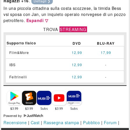
Ragazzi +16
.
Dettagli ❯
In una piccola cittadina sulla costa scozzese, la timida Bess
vsi sposa con Jan, un inquieto operaio norvegese di un pozzo
petrolifero.
Espandi ▽
TROVA
STREAMING
Supporto fisico
DVD
BLU-RAY
Film&More
12,99
17,99
IBS
12,99
-
Feltrinelli
12,99
-
Powered by
Recensione
|
Cast
|
Rassegna stampa
|
Pubblico
|
Forum
|