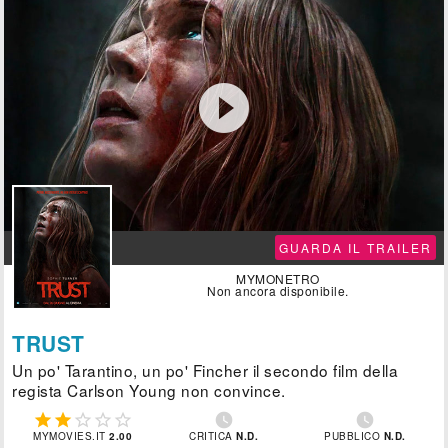

GUARDA IL TRAILER
MYMONETRO
Non ancora disponibile.
TRUST
Un po' Tarantino, un po' Fincher il secondo film della
regista Carlson Young non convince.







MYMOVIES.IT
2.00
CRITICA
N.D.
PUBBLICO
N.D.