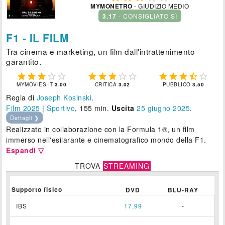
MYMONETRO
- GIUDIZIO MEDIO
3.17
- CONSIGLIATO SÌ
F1 - IL FILM
Tra cinema e marketing, un film dall'intrattenimento
garantito.















MYMOVIES.IT
3.00
CRITICA
3.02
PUBBLICO
3.50
Regia di
Joseph Kosinski
.
Film 2025
|
Sportivo
, 155 min.
Uscita
25
giugno 2025
.
Dettagli ❯
Realizzato in collaborazione con la Formula 1®, un film
immerso nell'esilarante e cinematografico mondo della F1.
Espandi ▽
TROVA
STREAMING
Supporto fisico
DVD
BLU-RAY
IBS
17,99
-