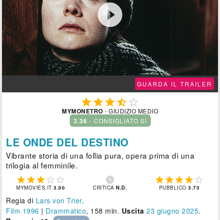

GUARDA IL TRAILER





MYMONETRO
- GIUDIZIO MEDIO
3.36
- CONSIGLIATO SÌ
LE ONDE DEL DESTINO
Vibrante storia di una follia pura, opera prima di una
trilogia al femminile.











MYMOVIES.IT
3.00
CRITICA
N.D.
PUBBLICO
3.73
Regia di
Lars von Trier
.
Film 1996
|
Drammatico
, 158 min.
Uscita
23
giugno 2025
.