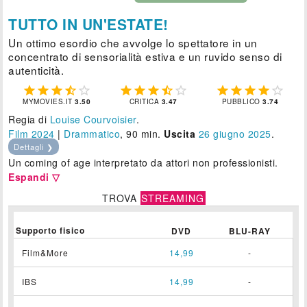
TUTTO IN UN'ESTATE!
Un ottimo esordio che avvolge lo spettatore in un
concentrato di sensorialità estiva e un ruvido senso di
autenticità.















MYMOVIES.IT
3.50
CRITICA
3.47
PUBBLICO
3.74
Regia di
Louise Courvoisier
.
Film 2024
|
Drammatico
, 90 min.
Uscita
26
giugno 2025
.
Dettagli ❯
Un coming of age interpretato da attori non professionisti.
Espandi ▽
TROVA
STREAMING
Supporto fisico
DVD
BLU-RAY
Film&More
14,99
-
IBS
14,99
-