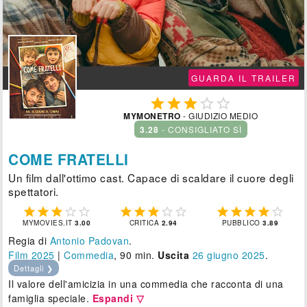
GUARDA IL TRAILER





MYMONETRO
- GIUDIZIO MEDIO
3.28
- CONSIGLIATO SÌ
COME FRATELLI
Un film dall'ottimo cast. Capace di scaldare il cuore degli
spettatori.















MYMOVIES.IT
3.00
CRITICA
2.94
PUBBLICO
3.89
Regia di
Antonio Padovan
.
Film 2025
|
Commedia
, 90 min.
Uscita
26
giugno 2025
.
Dettagli ❯
Il valore dell'amicizia in una commedia che racconta di una
famiglia speciale.
Espandi ▽