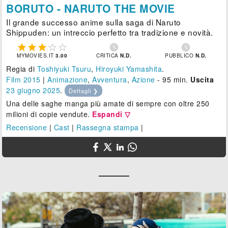
BORUTO - NARUTO THE MOVIE
Il grande successo anime sulla saga di Naruto
Shippuden: un intreccio perfetto tra tradizione e novità.







MYMOVIES.IT
3.00
CRITICA
N.D.
PUBBLICO
N.D.
Regia di
Toshiyuki Tsuru
,
Hiroyuki Yamashita
.
Film 2015
|
Animazione
,
Avventura
,
Azione
- 95 min.
Uscita
23
giugno 2025
.
Dettagli ❯
Una delle saghe manga più amate di sempre con oltre 250
milioni di copie vendute.
Espandi ▽
Recensione
|
Cast
|
Rassegna stampa
|