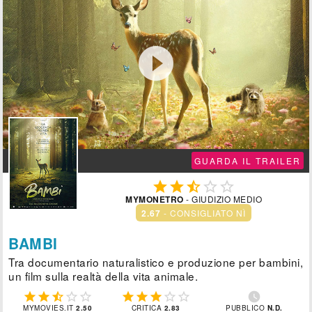

GUARDA IL TRAILER





MYMONETRO
- GIUDIZIO MEDIO
2.67
- CONSIGLIATO NÌ
BAMBI
Tra documentario naturalistico e produzione per bambini,
un film sulla realtà della vita animale.











MYMOVIES.IT
2.50
CRITICA
2.83
PUBBLICO
N.D.