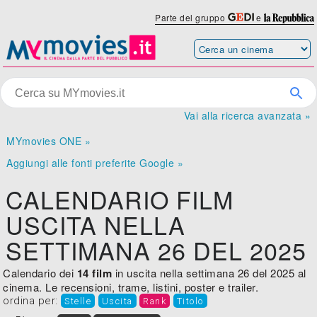
Parte del gruppo
e
Vai alla ricerca avanzata »
MYmovies ONE »
Aggiungi alle fonti preferite Google »
CALENDARIO FILM
USCITA NELLA
SETTIMANA 26 DEL 2025
Calendario dei
14 film
in uscita nella settimana 26 del 2025 al
cinema. Le recensioni, trame, listini, poster e trailer.
ordina per:
Stelle
Uscita
Rank
Titolo