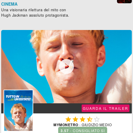
CINEMA
Una visionaria rilettura del mito con
Hugh Jackman assoluto protagonista.

GUARDA IL TRAILER





MYMONETRO
- GIUDIZIO MEDIO
3.57
- CONSIGLIATO SÌ