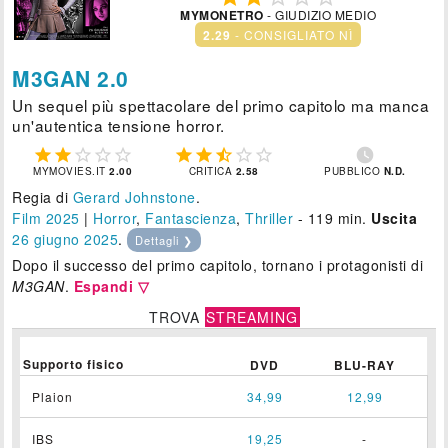
MYMONETRO
- GIUDIZIO MEDIO
2.29
- CONSIGLIATO NÌ
M3GAN 2.0
Un sequel più spettacolare del primo capitolo ma manca
un'autentica tensione horror.











MYMOVIES.IT
2.00
CRITICA
2.58
PUBBLICO
N.D.
Regia di
Gerard Johnstone
.
Film 2025
|
Horror
,
Fantascienza
,
Thriller
- 119 min.
Uscita
26
giugno 2025
.
Dettagli ❯
Dopo il successo del primo capitolo, tornano i protagonisti di
M3GAN
.
Espandi ▽
TROVA
STREAMING
Supporto fisico
DVD
BLU-RAY
Plaion
34,99
12,99
IBS
19,25
-