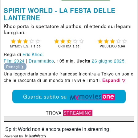
SPIRIT WORLD - LA FESTA DELLE
LANTERNE
Khoo porta lo spettatore al pathos, riflettendo sui legami
famigliari.















MYMOVIES.IT
3.00
CRITICA
2.65
PUBBLICO
3.00
Regia di
Eric Khoo
.
Film 2024
|
Drammatico
, 105 min.
Uscita
26
giugno 2025
.
Dettagli ❯
Una leggendaria cantante francese incontra a Tokyo un uomo
che le racconta di un mondo tra i vivi e i morti.
Espandi ▽
Guarda subito su
TROVA
STREAMING
Powered by