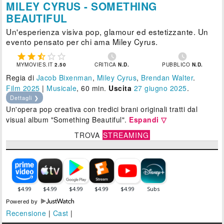
MILEY CYRUS - SOMETHING
BEAUTIFUL
Un'esperienza visiva pop, glamour ed estetizzante. Un
evento pensato per chi ama Miley Cyrus.







MYMOVIES.IT
2.50
CRITICA
N.D.
PUBBLICO
N.D.
Regia di
Jacob Bixenman
,
Miley Cyrus
,
Brendan Walter
.
Film 2025
|
Musicale
, 60 min.
Uscita
27
giugno 2025
.
Dettagli ❯
Un'opera pop creativa con tredici brani originali tratti dal
visual album "Something Beautiful".
Espandi ▽
TROVA
STREAMING
Powered by
Recensione
|
Cast
|