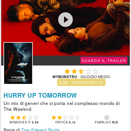

GUARDA IL TRAILER





MYMONETRO
- GIUDIZIO MEDIO
2.32
- CONSIGLIATO NÌ
HURRY UP TOMORROW
Un mix di generi che ci porta nel complesso mondo di
The Weeknd.











MYMOVIES.IT
2.50
CRITICA
2.13
PUBBLICO
N.D.
Regia di
Trey Edward Shults
.