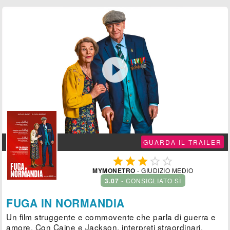

GUARDA IL TRAILER





MYMONETRO
- GIUDIZIO MEDIO
3.07
- CONSIGLIATO SÌ
FUGA IN NORMANDIA
Un film struggente e commovente che parla di guerra e
amore. Con Caine e Jackson, interpreti straordinari.