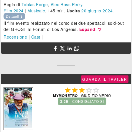
Regia di
Tobias Forge
,
Alex Ross Perry
.
Film 2024
|
Musicale
, 145 min.
Uscita
20
giugno 2024
.
Dettagli ❯
Il film evento realizzato nel corso dei due spettacoli sold-out
dei GHOST al Forum di Los Angeles.
Espandi ▽
Recensione
|
Cast
|
GUARDA IL TRAILER





MYMONETRO
- GIUDIZIO MEDIO
3.25
- CONSIGLIATO SÌ