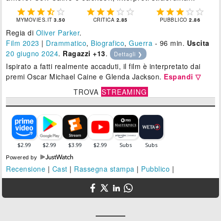















MYMOVIES.IT
3.50
CRITICA
2.85
PUBBLICO
2.86
Regia di
Oliver Parker
.
Film 2023
|
Drammatico
,
Biografico
,
Guerra
- 96 min.
Uscita
20
giugno 2024
.
Ragazzi +13
.
Dettagli ❯
Ispirato a fatti realmente accaduti, il film è interpretato dai
premi Oscar Michael Caine e Glenda Jackson.
Espandi ▽
TROVA
STREAMING
Powered by
Recensione
|
Cast
|
Rassegna stampa
|
Pubblico
|