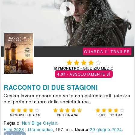

GUARDA IL TRAILER





MYMONETRO
- GIUDIZIO MEDIO
4.07
- ASSOLUTAMENTE SÌ
RACCONTO DI DUE STAGIONI
Ceylan lavora ancora una volta con estrema raffinatezza
e ci porta nel cuore della società turca.















MYMOVIES.IT
4.00
CRITICA
4.34
PUBBLICO
3.86
Regia di
Nuri Bilge Ceylan
.
Film 2023
|
Drammatico
, 197 min.
Uscita
20
giugno 2024
.
Dettagli ❯