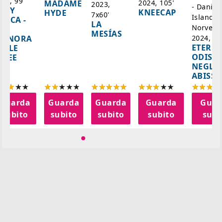
025, 99'
2024, 105'
MADAME
2023,
- Danim
ADY
KNEECAP
HYDE
7x60'
Islanda,
AZCA -
LA
Norvegi
A
MESÍAS
IGNORA
2024, 10
ETERNA
ELLE
ODISS
INEE
NEGLI
ABISSI
Guarda
Guarda
Guarda
Guarda
Guar
subito
subito
subito
subito
subi