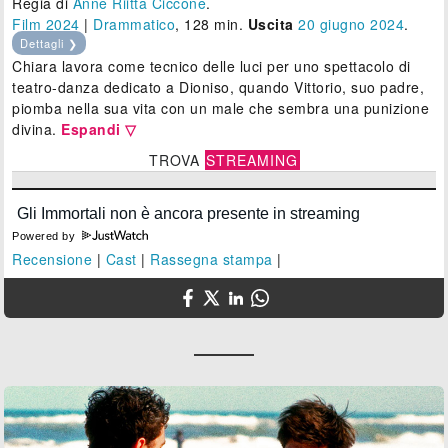
Regia di
Anne Riitta Ciccone
.
Film 2024
|
Drammatico
, 128 min.
Uscita
20
giugno 2024
.
Dettagli ❯
Chiara lavora come tecnico delle luci per uno spettacolo di
teatro-danza dedicato a Dioniso, quando Vittorio, suo padre,
piomba nella sua vita con un male che sembra una punizione
divina.
Espandi ▽
TROVA
STREAMING
Powered by
Recensione
|
Cast
|
Rassegna stampa
|