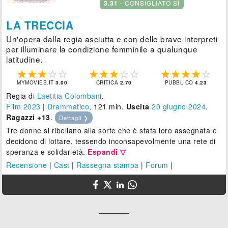
3.31
- CONSIGLIATO SÌ
LA TRECCIA
Un'opera dalla regia asciutta e con delle brave interpreti
per illuminare la condizione femminile a qualunque
latitudine.















MYMOVIES.IT
3.00
CRITICA
2.70
PUBBLICO
4.23
Regia di
Laetitia Colombani
.
Film 2023
|
Drammatico
, 121 min.
Uscita
20
giugno 2024
.
Ragazzi +13
.
Dettagli ❯
Tre donne si ribellano alla sorte che è stata loro assegnata e
decidono di lottare, tessendo inconsapevolmente una rete di
speranza e solidarietà.
Espandi ▽
Recensione
|
Cast
|
Rassegna stampa
|
Forum
|