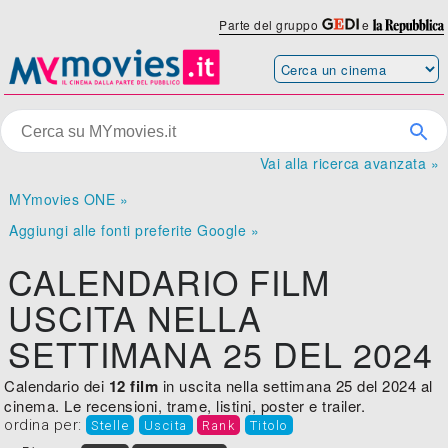
Parte del gruppo
e
Vai alla ricerca avanzata »
MYmovies ONE »
Aggiungi alle fonti preferite Google »
CALENDARIO FILM
USCITA NELLA
SETTIMANA 25 DEL 2024
Calendario dei
12 film
in uscita nella settimana 25 del 2024 al
cinema. Le recensioni, trame, listini, poster e trailer.
ordina per:
Stelle
Uscita
Rank
Titolo