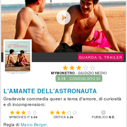

GUARDA IL TRAILER





MYMONETRO
- GIUDIZIO MEDIO
3.15
- CONSIGLIATO SÌ
L'AMANTE DELL'ASTRONAUTA
Gradevole commedia queer a tema d'amore, di curiosità
e di incomprensioni.











MYMOVIES.IT
3.00
CRITICA
3.29
PUBBLICO
N.D.
Regia di
Marco Berger
.