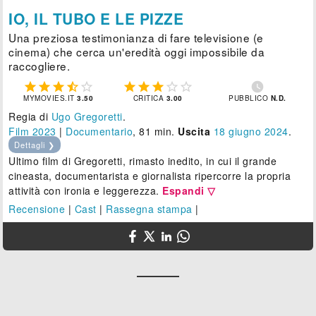
IO, IL TUBO E LE PIZZE
Una preziosa testimonianza di fare televisione (e
cinema) che cerca un'eredità oggi impossibile da
raccogliere.











MYMOVIES.IT
3.50
CRITICA
3.00
PUBBLICO
N.D.
Regia di
Ugo Gregoretti
.
Film 2023
|
Documentario
, 81 min.
Uscita
18
giugno 2024
.
Dettagli ❯
Ultimo film di Gregoretti, rimasto inedito, in cui il grande
cineasta, documentarista e giornalista ripercorre la propria
attività con ironia e leggerezza.
Espandi ▽
Recensione
|
Cast
|
Rassegna stampa
|