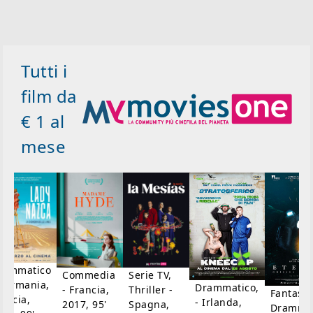
Tutti i
film da
€ 1 al
mese
rammatico
Serie TV,
Commedia
 Germania,
Drammatico,
Thriller -
- Francia,
Fantasci
rancia,
- Irlanda,
Spagna,
2017, 95'
Drammat