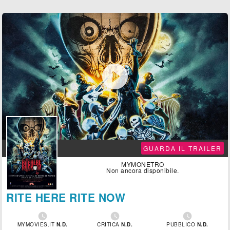

GUARDA IL TRAILER
MYMONETRO
Non ancora disponibile.
RITE HERE RITE NOW



MYMOVIES.IT
N.D.
CRITICA
N.D.
PUBBLICO
N.D.