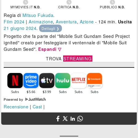



MYMOVIES.IT
N.D.
CRITICA
N.D.
PUBBLICO
N.D.
Regia di
Mitsuo Fukuda
.
Film 2024
|
Animazione
,
Avventura
,
Azione
- 124 min.
Uscita
21
giugno 2024
.
Dettagli ❯
Progetto che fa parte del "Mobile Suit Gundam Seed Project
ignited" creato per festeggiare il ventennale di "Mobile Suit
Gundam Seed".
Espandi ▽
TROVA
STREAMING
Powered by
Recensione
|
Cast
|