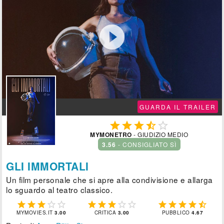

GUARDA IL TRAILER





MYMONETRO
- GIUDIZIO MEDIO
3.56
- CONSIGLIATO SÌ
GLI IMMORTALI
Un film personale che si apre alla condivisione e allarga
lo sguardo al teatro classico.















MYMOVIES.IT
3.00
CRITICA
3.00
PUBBLICO
4.67