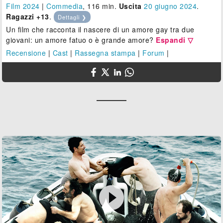
Film 2024
|
Commedia
, 116 min.
Uscita
20
giugno 2024
.
Ragazzi +13
.
Dettagli ❯
Un film che racconta il nascere di un amore gay tra due
giovani: un amore fatuo o è grande amore?
Espandi ▽
Recensione
|
Cast
|
Rassegna stampa
|
Forum
|
