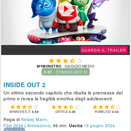

GUARDA IL TRAILER





MYMONETRO
- GIUDIZIO MEDIO
3.42
- CONSIGLIATO SÌ
INSIDE OUT 2
Un ottimo secondo capitolo che ribalta le premesse del
primo e ricrea la fragilità emotiva degli adolescenti.















MYMOVIES.IT
3.50
CRITICA
3.33
PUBBLICO
3.42
Regia di
Kelsey Mann
.
Film 2024
|
Animazione
, 96 min.
Uscita
19
giugno 2024
.
Dettagli ❯