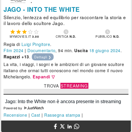
JAGO - INTO THE WHITE
Silenzio, lentezza ed equilibrio per raccontare la storia e
il lavoro dello scultore Jago.







MYMOVIES.IT
3.00
CRITICA
N.D.
PUBBLICO
N.D.
Regia di
Luigi Pingitore
.
Film 2024
|
Documentario
, 94 min.
Uscita
18
giugno 2024
.
Ragazzi +13
.
Dettagli ❯
La vita, i viaggi, i sogni e le ambizioni di un giovane scultore
italiano che ormai tutti conoscono nel mondo come il nuovo
Michelangelo.
Espandi ▽
TROVA
STREAMING
Powered by
Recensione
|
Cast
|
Rassegna stampa
|