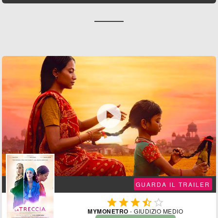

GUARDA IL TRAILER





MYMONETRO
- GIUDIZIO MEDIO