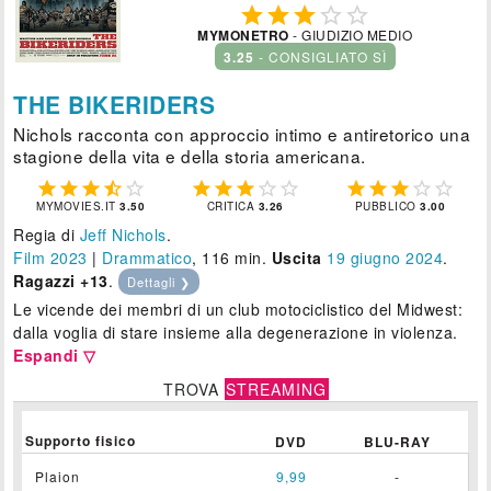





MYMONETRO
- GIUDIZIO MEDIO
3.25
- CONSIGLIATO SÌ
THE BIKERIDERS
Nichols racconta con approccio intimo e antiretorico una
stagione della vita e della storia americana.















MYMOVIES.IT
3.50
CRITICA
3.26
PUBBLICO
3.00
Regia di
Jeff Nichols
.
Film 2023
|
Drammatico
, 116 min.
Uscita
19
giugno 2024
.
Ragazzi +13
.
Dettagli ❯
Le vicende dei membri di un club motociclistico del Midwest:
dalla voglia di stare insieme alla degenerazione in violenza.
Espandi ▽
TROVA
STREAMING
Supporto fisico
DVD
BLU-RAY
Plaion
9,99
-