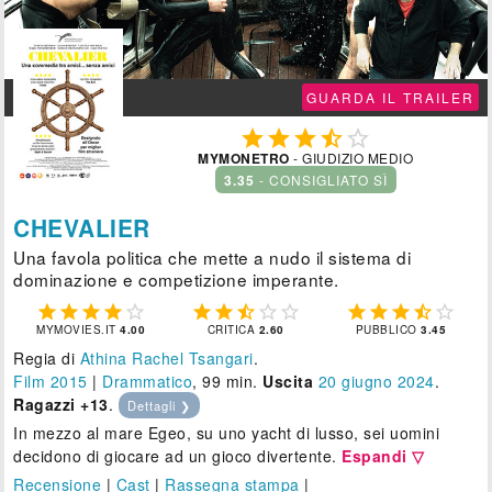
GUARDA IL TRAILER





MYMONETRO
- GIUDIZIO MEDIO
3.35
- CONSIGLIATO SÌ
CHEVALIER
Una favola politica che mette a nudo il sistema di
dominazione e competizione imperante.















MYMOVIES.IT
4.00
CRITICA
2.60
PUBBLICO
3.45
Regia di
Athina Rachel Tsangari
.
Film 2015
|
Drammatico
, 99 min.
Uscita
20
giugno 2024
.
Ragazzi +13
.
Dettagli ❯
In mezzo al mare Egeo, su uno yacht di lusso, sei uomini
decidono di giocare ad un gioco divertente.
Espandi ▽
Recensione
|
Cast
|
Rassegna stampa
|