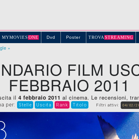
Dvd
Poster
MYMOVIE
S
ONE
TROV
A
STREAMING
ogle »
NDARIO FILM USC
FEBBRAIO 2011
scita il
al cinema. Le recensioni, trame
4 febbraio 2011
na per:
Stelle
Uscita
Rank
Titolo
Filtri attivi:
04/02/2