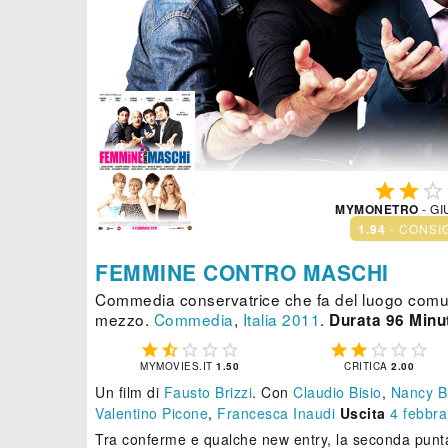



MYMONETRO
- GI
1.94
- CONSI
FEMMINE CONTRO MASCHI
Commedia conservatrice che fa del luogo comu
mezzo.
Commedia
,
Italia
2011
.
Durata 96 Minut










MYMOVIES.IT
1.50
CRITICA
2.00
Un film di
Fausto Brizzi
.
Con
Claudio Bisio
,
Nancy Bri
Valentino Picone
,
Francesca Inaudi
Uscita
4
febbra
Tra conferme e qualche new entry, la seconda punta