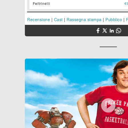
Feltrinelli
€
Recensione
|
Cast
|
Rassegna stampa
|
Pubblico
|
