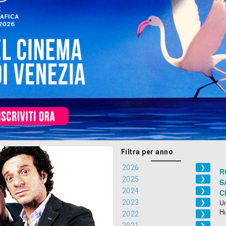
Filtra per anno
2026
❯
R
2025
❯
S
2024
❯
C
2023
Un
❯
H
2022
❯
2021
❯