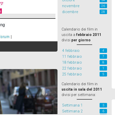
ottobre
34
 ▽
novembre
26
G
dicembre
28
Calendario dei film in
uscita a
febbraio 2011
Forum
|
divisi
per giorno
4 febbraio
4
11 febbraio
7
18 febbraio
8
22 febbraio
1
25 febbraio
5
Calendario dei film in
uscita in sala del 2011
divisi per settimana:
Settimana 1
3
Settimana 2
6