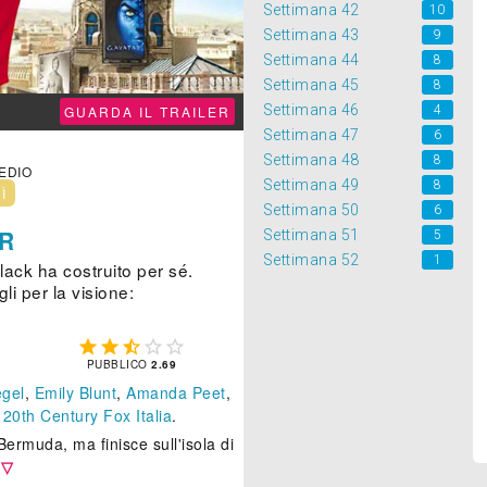
Settimana 42
10
Settimana 43
9
Settimana 44
8
Settimana 45
8
Settimana 46
GUARDA IL TRAILER
4
Settimana 47
6
Settimana 48
8
MEDIO
Settimana 49
8
NÌ
Settimana 50
6
ER
Settimana 51
5
Settimana 52
1
lack ha costruito per sé.
li per la visione:





PUBBLICO
2.69
gel
,
Emily Blunt
,
Amanda Peet
,
e
20th Century Fox Italia
.
 Bermuda, ma finisce sull'isola di
 ▽