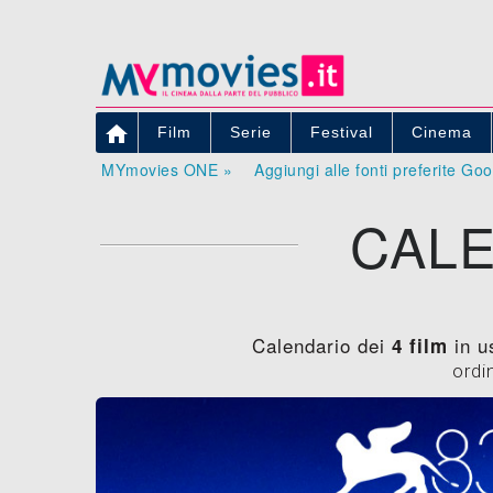

Film
Serie
Festival
Cinema
MYmovies ONE »
Aggiungi alle fonti preferite Go
CALE
Calendario dei
in u
4 film
ordi