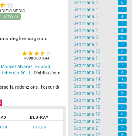
Settimana 3
6


Settimana 4
7
UDIZIO MEDIO
GLIATO SÌ
Settimana 5
4
Settimana 6
7
Settimana 7
8
lona degli emarginati.
Settimana 8
6
Settimana 9
7
Settimana 10
9





Settimana 11
PUBBLICO
3.69
8
Settimana 12
,
Maricel Álvarez
,
Eduard
7
4
febbraio 2011
. Distribuzione
Settimana 13
8
Settimana 14
10
erso la redenzione, l'oscurità
Settimana 15
7
Settimana 16
8
Settimana 17
9
G
Settimana 18
9
Settimana 19
6
DVD
BLU-RAY
Settimana 20
5
9,99
€12,99
Settimana 21
7
Settimana 22
8