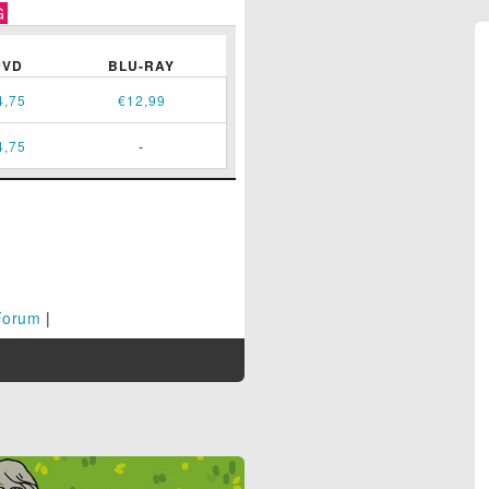
G
DVD
BLU-RAY
4,75
€12,99
4,75
-
Forum
|