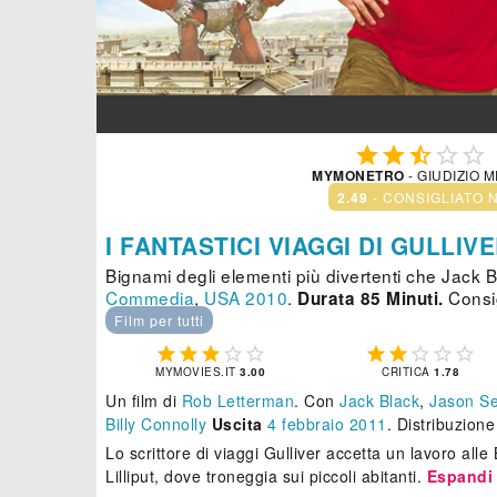





MYMONETRO
- GIUDIZIO 
2.49
- CONSIGLIATO 
I FANTASTICI VIAGGI DI GULLIV
Bignami degli elementi più divertenti che Jack B
Commedia
,
USA
2010
.
Consig
Durata 85 Minuti.
Film per tutti










MYMOVIES.IT
3.00
CRITICA
1.78
Un film di
Rob Letterman
.
Con
Jack Black
,
Jason Se
Billy Connolly
Uscita
4
febbraio 2011
. Distribuzion
Lo scrittore di viaggi Gulliver accetta un lavoro alle
Lilliput, dove troneggia sui piccoli abitanti.
Espandi