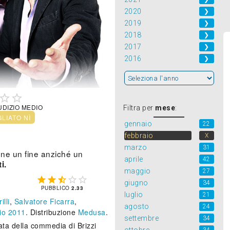
2020
❯
2019
❯
2018
❯
2017
❯
2016
❯


UDIZIO MEDIO
Filtra per
mese
:
GLIATO NÌ
gennaio
22
febbraio
X
marzo
31
ne un fine anziché un
aprile
42
i.
maggio
27





giugno
34
PUBBLICO
2.33
luglio
21
lli
,
Salvatore Ficarra
,
agosto
24
io 2011
. Distribuzione
Medusa
.
settembre
34
ta della commedia di Brizzi