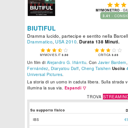



MYMONETRO
- GI
3.41
- CONSI
BIUTIFUL
Dramma lucido, partecipe e sentito nella Barcel
Drammatico
,
USA
2010
.
Durata 138 Minuti.










MYMOVIES.IT
3.50
CRITICA
3.03
Un film di
Alejandro G. Iñárritu
.
Con
Javier Bardem
Fernández
,
Diaryatou Daff
,
Cheng Taishen
Uscita
Universal Pictures
.
La storia di un uomo in caduta libera. Sulla strada v
illumina la sua via.
Espandi ▽
TROVA
STREAMIN
Su supporto fisico
IBS
€