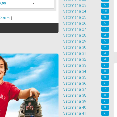
9,99
-
Settimana 23
5
Settimana 24
10
Forum
|
Settimana 25
9
Settimana 26
5
Settimana 27
7
Settimana 28
4
Settimana 29
5
Settimana 30
2
Settimana 31
4
Settimana 32
4
Settimana 33
6
Settimana 34
8
Settimana 35
9
Settimana 36
6
Settimana 37
7
Settimana 38
8
Settimana 39
6
Settimana 40
9
Settimana 41
6