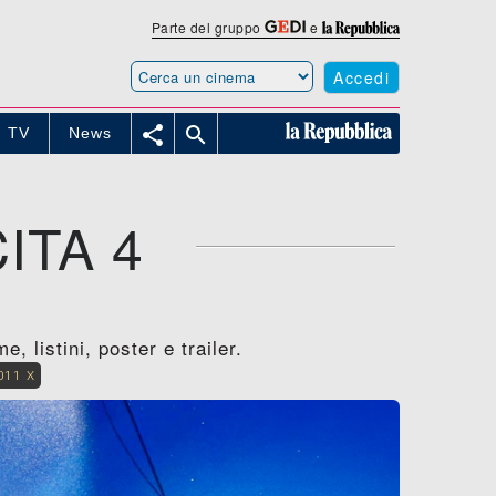
Parte del gruppo
e
Accedi


TV
News
ITA 4
, listini, poster e trailer.
011 X