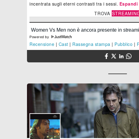
incentrata sugli eterni contrasti tra i sessi.
Espandi
TROVA
STREAMIN
Powered by
Recensione
|
Cast
|
Rassegna stampa
|
Pubblico
|