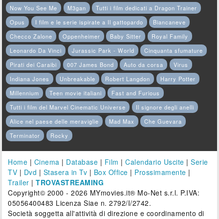
Now You See Me
M3gan
Tutti i film dedicati a Dragon Trainer
Opus
I film e le serie ispirate a Il gattopardo
Biancaneve
Checco Zalone
Oppenheimer
Baby Sitter
Royal Family
Leonardo Da Vinci
Jurassic Park - World
Cinquanta sfumature
Pirati dei Caraibi
007 James Bond
Auto da corsa
Virus
Indiana Jones
Unbreakable
Robert Langdon
Harry Potter
Millennium
Teen movie italiani
Fast and Furious
Tutti i film del Marvel Cinematic Universe
Il signore degli anelli
Alice nel paese delle meraviglie
Mad Max
Che Guevara
Terminator
Rocky
Home
|
Cinema
|
Database
|
Film
|
Calendario Uscite
|
Serie
TV
|
Dvd
|
Stasera in Tv
|
Box Office
|
Prossimamente
|
Trailer
|
TROVASTREAMING
Copyright© 2000 - 2026 MYmovies.it® Mo-Net s.r.l. P.IVA:
05056400483 Licenza Siae n. 2792/I/2742.
Società soggetta all'attività di direzione e coordinamento di