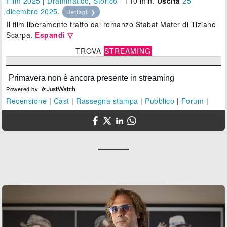
Film 2025
|
Drammatico
,
Storico
- 110 min.
Uscita
25
dicembre 2025
.
Dettagli ❯
Il film liberamente tratto dal romanzo Stabat Mater di Tiziano
Scarpa.
Espandi ▽
TROVA
STREAMING
Powered by
Recensione
|
Cast
|
Rassegna stampa
|
Pubblico
|
Forum
|