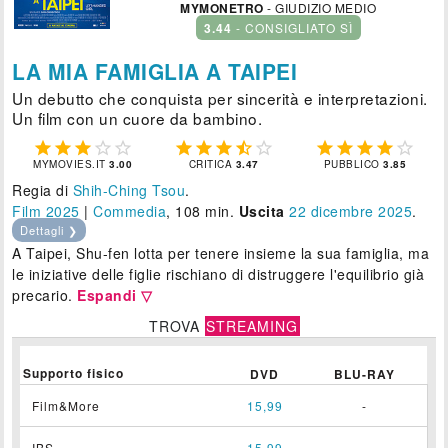
MYMONETRO
- GIUDIZIO MEDIO
3.44
- CONSIGLIATO SÌ
LA MIA FAMIGLIA A TAIPEI
Un debutto che conquista per sincerità e interpretazioni.
Un film con un cuore da bambino.















MYMOVIES.IT
3.00
CRITICA
3.47
PUBBLICO
3.85
Regia di
Shih-Ching Tsou
.
Film 2025
|
Commedia
, 108 min.
Uscita
22
dicembre 2025
.
Dettagli ❯
A Taipei, Shu-fen lotta per tenere insieme la sua famiglia, ma
le iniziative delle figlie rischiano di distruggere l'equilibrio già
precario.
Espandi ▽
TROVA
STREAMING
Supporto fisico
DVD
BLU-RAY
Film&More
15,99
-
IBS
15,99
-