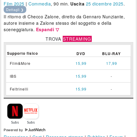
Film 2025
|
Commedia
, 90 min.
Uscita
25
dicembre 2025
.
Dettagli ❯
Il ritorno di Checco Zalone, diretto da Gennaro Nunziante,
autore insieme a Zalone stesso del soggetto e della
sceneggiatura.
Espandi ▽
TROVA
STREAMING
Supporto fisico
DVD
BLU-RAY
Film&More
15,99
17,99
IBS
15,99
-
Feltrinelli
15,99
-
Powered by
Recensione
|
Cast
|
Rassegna stampa
|
Pubblico
|
Forum
|