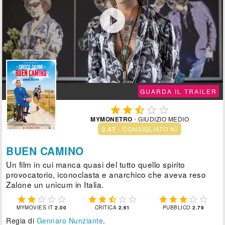

GUARDA IL TRAILER





MYMONETRO
- GIUDIZIO MEDIO
2.47
- CONSIGLIATO NÌ
BUEN CAMINO
Un film in cui manca quasi del tutto quello spirito
provocatorio, iconoclasta e anarchico che aveva reso
Zalone un unicum in Italia.















MYMOVIES.IT
2.00
CRITICA
2.61
PUBBLICO
2.79
Regia di
Gennaro Nunziante
.