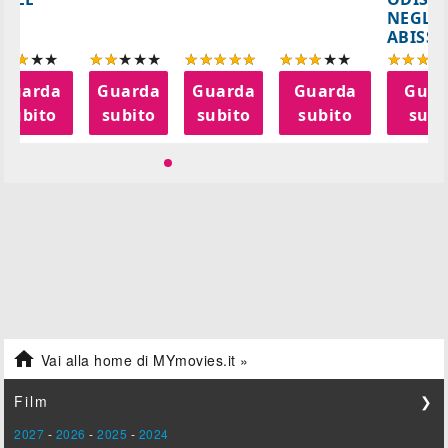
NEGLI
ABISSI
Guarda
Guarda
Guarda
Guarda
Guar
subito
subito
subito
subito
subi

Vai alla home di MYmovies.it »
Film
❯
2027
-
2026
-
2025
-
2024