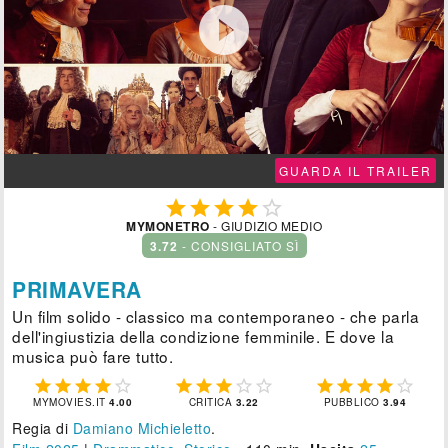

GUARDA IL TRAILER





MYMONETRO
- GIUDIZIO MEDIO
3.72
- CONSIGLIATO SÌ
PRIMAVERA
Un film solido - classico ma contemporaneo - che parla
dell'ingiustizia della condizione femminile. E dove la
musica può fare tutto.















MYMOVIES.IT
4.00
CRITICA
3.22
PUBBLICO
3.94
Regia di
Damiano Michieletto
.