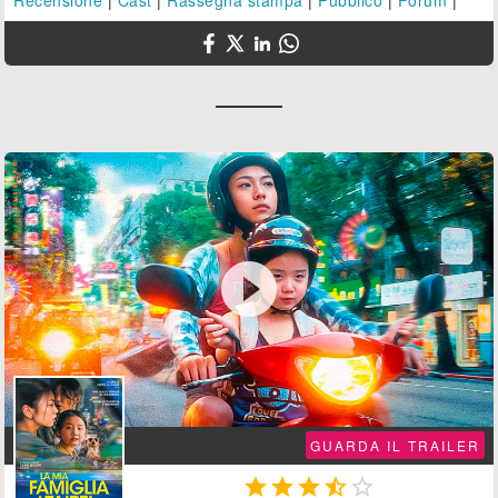

GUARDA IL TRAILER




