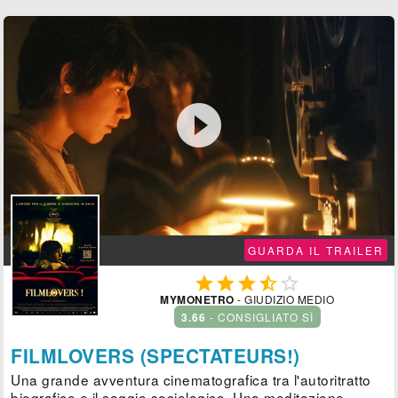

GUARDA IL TRAILER





MYMONETRO
- GIUDIZIO MEDIO
3.66
- CONSIGLIATO SÌ
FILMLOVERS (SPECTATEURS!)
Una grande avventura cinematografica tra l'autoritratto
biografico e il saggio sociologico. Una meditazione