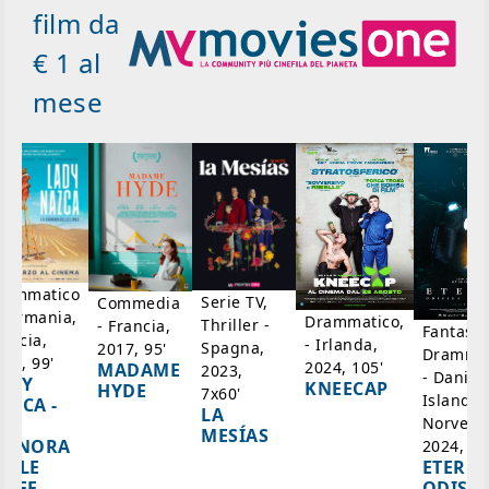
film da
€ 1 al
mese
rammatico
Serie TV,
Commedia
 Germania,
Drammatico,
Thriller -
- Francia,
Fantasci
rancia,
- Irlanda,
Spagna,
2017, 95'
Drammat
025, 99'
2024, 105'
MADAME
2023,
- Danim
ADY
KNEECAP
HYDE
7x60'
Islanda,
AZCA -
LA
Norvegi
A
MESÍAS
IGNORA
2024, 10
ETERNA
ELLE
ODISS
INEE