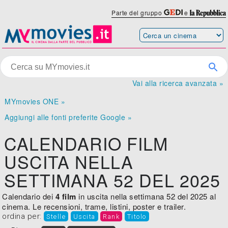
Parte del gruppo
e
Vai alla ricerca avanzata »
MYmovies ONE »
Aggiungi alle fonti preferite Google »
CALENDARIO FILM
USCITA NELLA
SETTIMANA 52 DEL 2025
Calendario dei
4 film
in uscita nella settimana 52 del 2025 al
cinema. Le recensioni, trame, listini, poster e trailer.
ordina per:
Stelle
Uscita
Rank
Titolo