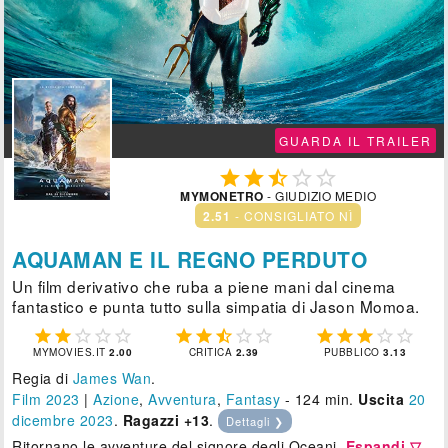

GUARDA IL TRAILER





MYMONETRO
- GIUDIZIO MEDIO
2.51
- CONSIGLIATO NÌ
AQUAMAN E IL REGNO PERDUTO
Un film derivativo che ruba a piene mani dal cinema
fantastico e punta tutto sulla simpatia di Jason Momoa.















MYMOVIES.IT
2.00
CRITICA
2.39
PUBBLICO
3.13
Regia di
James Wan
.
Film 2023
|
Azione
,
Avventura
,
Fantasy
- 124 min.
Uscita
20
dicembre 2023
.
Ragazzi +13
.
Dettagli ❯
Ritornano le avventure del signore degli Oceani.
Espandi ▽