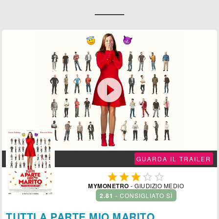

GUARDA IL TRAILER





MYMONETRO
- GIUDIZIO MEDIO
2.81
- CONSIGLIATO SÌ
TUTTI A PARTE MIO MARITO