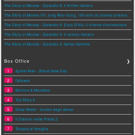
The Story of Movies - Episodio 8: Il thriller italiano
The Story of Movies VII: Jung Woo-Sung, 100 anni di cinema coreano
The Story of Movies - Episodio 6: Enzo D'Alò, il cinema d'animazione
The Story of Movies - Episodio 5: Il comico italiano
The Story of Movies - Episodio 4: Italian families
Box Office
❯
1
Spider-Man - Brand New Day
2
Odissea
3
Minions & Monsters
4
Toy Story 5
5
Deep Water - Incubo dagli abissi
6
Il Diavolo veste Prada 2
7
Terapia di famiglia