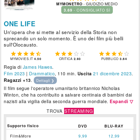
MYMONETRO
- GIUDIZIO MEDIO
3.69
- CONSIGLIATO SÌ
ONE LIFE
Un'opera che si mette al servizio della Storia non
sprecando un solo momento. È uno dei film più belli
sull'Olocausto.















MYMOVIES.IT
4.50
CRITICA
2.93
PUBBLICO
3.64
Regia di
James Hawes
.
Film 2023
|
Drammatico
, 110 min.
Uscita
21
dicembre 2023
.
Ragazzi +13
.
Dettagli ❯
Il film segue l'operatore umanitario britannico Nicholas
Winton, che ha contribuito a salvare centinaia di bambini dai
nazisti alla vigilia della seconda guerra mondiale.
Espandi ▽
TROVA
STREAMING
Supporto fisico
DVD
BLU-RAY
Film&More
9,99
12,99