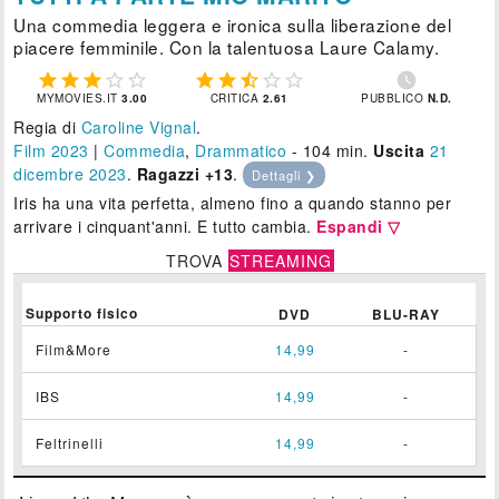
Una commedia leggera e ironica sulla liberazione del
piacere femminile. Con la talentuosa Laure Calamy.











MYMOVIES.IT
3.00
CRITICA
2.61
PUBBLICO
N.D.
Regia di
Caroline Vignal
.
Film 2023
|
Commedia
,
Drammatico
- 104 min.
Uscita
21
dicembre 2023
.
Ragazzi +13
.
Dettagli ❯
Iris ha una vita perfetta, almeno fino a quando stanno per
arrivare i cinquant'anni. E tutto cambia.
Espandi ▽
TROVA
STREAMING
Supporto fisico
DVD
BLU-RAY
Film&More
14,99
-
IBS
14,99
-
Feltrinelli
14,99
-