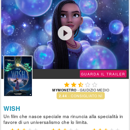

GUARDA IL TRAILER





MYMONETRO
- GIUDIZIO MEDIO
2.44
- CONSIGLIATO NÌ
WISH
Un film che nasce speciale ma rinuncia alla specialità in
favore di un universalismo che lo limita.