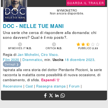
GUARDA IL TRAILER
MYMONETRO
Non ancora disponibile.
DOC - NELLE TUE MANI
Una serie che cerca di rispondere alla domanda: chi
sono davvero? Qual è il mio posto?.







MYMOVIES.IT
N.D.
CRITICA
N.D.
PUBBLICO
2.33
Regia di
Jan Michelini
,
Ciro Visco
.
Film 2020
|
Drammatico
, min.
Uscita
18
dicembre 2023
.
Dettagli ❯
Ispirata alla vera storia del dottor Pierdante Piccioni, la serie
racconta la malattia come possibilità di nuova occasione, di
cambiamento, di sfida.
Espandi ▽
Recensione
|
Cast
|
Rassegna stampa
|
Forum
|