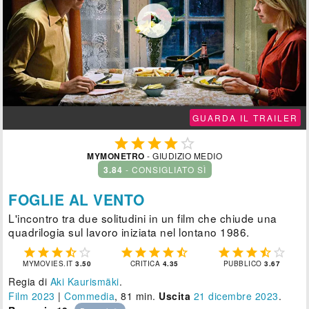

GUARDA IL TRAILER





MYMONETRO
- GIUDIZIO MEDIO
3.84
- CONSIGLIATO SÌ
FOGLIE AL VENTO
L'incontro tra due solitudini in un film che chiude una
quadrilogia sul lavoro iniziata nel lontano 1986.















MYMOVIES.IT
3.50
CRITICA
4.35
PUBBLICO
3.67
Regia di
Aki Kaurismäki
.
Film 2023
|
Commedia
, 81 min.
Uscita
21
dicembre 2023
.