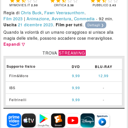















MYMOVIES.IT
2.50
CRITICA
2.38
PUBBLICO
2.43
Regia di
Chris Buck
,
Fawn Veerasunthorn
.
Film 2023
|
Animazione
,
Avventura
,
Commedia
- 92 min.
Uscita
21
dicembre 2023
.
Film per tutti
.
Dettagli ❯
Quando la volontà di un umano coraggioso si unisce alla
magia delle stelle, possono accadere cose meravigliose.
Espandi ▽
TROVA
STREAMING
Supporto fisico
DVD
BLU-RAY
Film&More
9,99
12,99
IBS
9,99
-
Feltrinelli
9,99
-