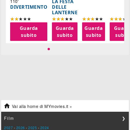
LA FESTA
110'
DELLE
DIVERTIMENTO
LANTERNE
a
Guarda
Guarda
Guarda
Guard
o
subito
subito
subito
subit

Vai alla home di MYmovies.it »
Film
❯
2027
-
2026
-
2025
-
2024