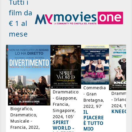
Tutti i
film da
€ 1 al
mese
Commedia
ico
Drammatico
Drammati
- Gran
- Giappone,
- Irlanda,
Bretagna,
'
Francia,
2024, 105
2022, 97'
Biografico,
Singapore,
KNEECA
IL
Drammatico,
2024, 105'
PIACERE
Musicale -
SPIRIT
È TUTTO
Francia, 2022,
WORLD -
MIO