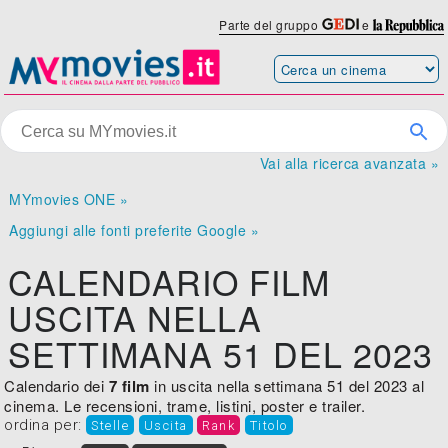
Parte del gruppo
e
Vai alla ricerca avanzata »
MYmovies ONE »
Aggiungi alle fonti preferite Google »
CALENDARIO FILM
USCITA NELLA
SETTIMANA 51 DEL 2023
Calendario dei
7 film
in uscita nella settimana 51 del 2023 al
cinema. Le recensioni, trame, listini, poster e trailer.
ordina per:
Stelle
Uscita
Rank
Titolo