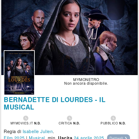
MYMONETRO
Non ancora disponibile.
BERNADETTE DI LOURDES - IL
MUSICAL



MYMOVIES.IT
N.D.
CRITICA
N.D.
PUBBLICO
N.D.
Regia di
Isabelle Julien
.
Film 2025
|
Musical
, min.
Uscita
24
aprile 2025
.
Dettagli ❯