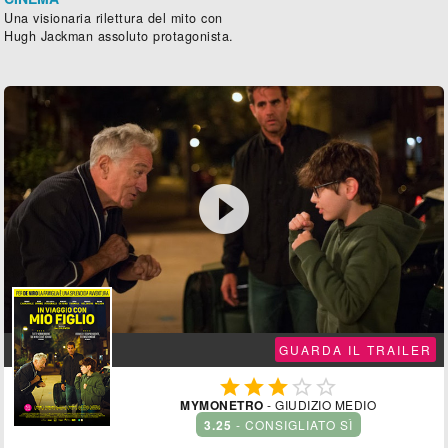
Una visionaria rilettura del mito con
Hugh Jackman assoluto protagonista.

GUARDA IL TRAILER





MYMONETRO
- GIUDIZIO MEDIO
3.25
- CONSIGLIATO SÌ