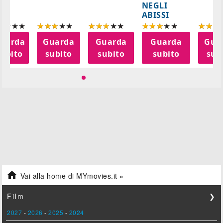
NEGLI
ABISSI
uarda
Guarda
Guarda
Guarda
Gua
subito
subito
subito
subito
sub

Vai alla home di MYmovies.it »
Film
❯
2027
-
2026
-
2025
-
2024