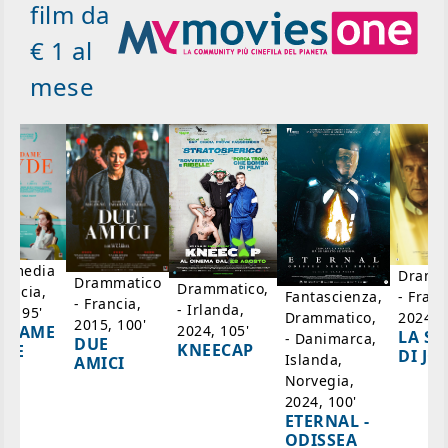
film da
€ 1 al
mese
mmedia
Dramm
Drammatico
Drammatico,
rancia,
- Franc
Fantascienza,
- Francia,
- Irlanda,
17, 95'
2024, 7
Drammatico,
2015, 100'
2024, 105'
ADAME
LA SC
- Danimarca,
DUE
KNEECAP
YDE
DI JO
Islanda,
AMICI
Norvegia,
2024, 100'
ETERNAL -
ODISSEA