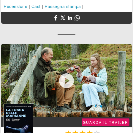
Recensione
|
Cast
|
Rassegna stampa
|

GUARDA IL TRAILER