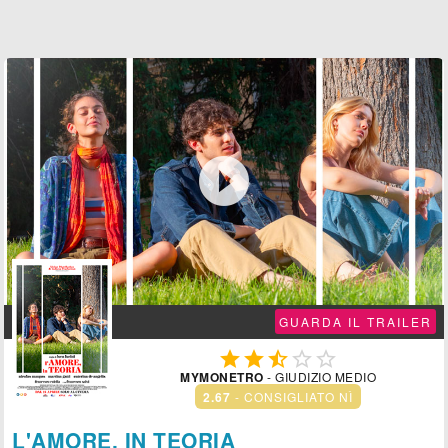

GUARDA IL TRAILER





MYMONETRO
- GIUDIZIO MEDIO
2.67
- CONSIGLIATO NÌ
L'AMORE, IN TEORIA