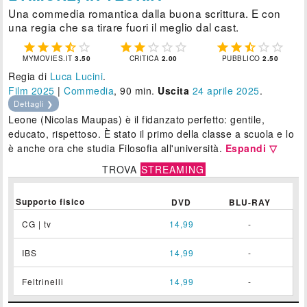
Una commedia romantica dalla buona scrittura. E con
una regia che sa tirare fuori il meglio dal cast.















MYMOVIES.IT
3.50
CRITICA
2.00
PUBBLICO
2.50
Regia di
Luca Lucini
.
Film 2025
|
Commedia
, 90 min.
Uscita
24
aprile 2025
.
Dettagli ❯
Leone (Nicolas Maupas) è il fidanzato perfetto: gentile,
educato, rispettoso. È stato il primo della classe a scuola e lo
è anche ora che studia Filosofia all'università.
Espandi ▽
TROVA
STREAMING
Supporto fisico
DVD
BLU-RAY
CG | tv
14,99
-
IBS
14,99
-
Feltrinelli
14,99
-