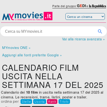
Parte del gruppo
e
Vai alla ricerca avanzata »
MYmovies ONE »
Aggiungi alle fonti preferite Google »
CALENDARIO FILM
USCITA NELLA
SETTIMANA 17 DEL 2025
Calendario dei
10 film
in uscita nella settimana 17 del 2025 al
cinema. Le recensioni, trame, listini, poster e trailer.
ordina per:
Stelle
Uscita
Rank
Titolo