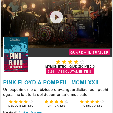

GUARDA IL TRAILER





MYMONETRO
- GIUDIZIO MEDIO
3.96
- ASSOLUTAMENTE SÌ
PINK FLOYD A POMPEII - MCMLXXII
Un esperimento ambizioso e avanguardistico, con pochi
eguali nella storia del documentario musicale.















MYMOVIES.IT
4.00
CRITICA
4.00
PUBBLICO
3.88
Regia di
Adrian Maben
.