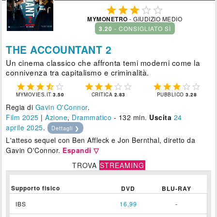





MYMONETRO
- GIUDIZIO MEDIO
3.20
- CONSIGLIATO SÌ
THE ACCOUNTANT 2
Un cinema classico che affronta temi moderni come la
connivenza tra capitalismo e criminalità.















MYMOVIES.IT
3.50
CRITICA
2.83
PUBBLICO
3.28
Regia di
Gavin O'Connor
.
Film 2025
|
Azione
,
Drammatico
- 132 min.
Uscita
24
aprile 2025
.
Dettagli ❯
L'atteso sequel con Ben Affleck e Jon Bernthal, diretto da
Gavin O'Connor.
Espandi ▽
TROVA
STREAMING
Supporto fisico
DVD
BLU-RAY
IBS
16,99
-