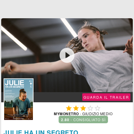

GUARDA IL TRAILER





MYMONETRO
- GIUDIZIO MEDIO
2.80
- CONSIGLIATO SÌ
JULIE HA UN SEGRETO