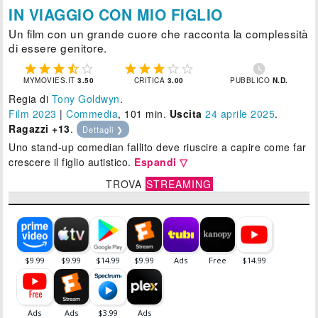
IN VIAGGIO CON MIO FIGLIO
Un film con un grande cuore che racconta la complessità
di essere genitore.











MYMOVIES.IT
3.50
CRITICA
3.00
PUBBLICO
N.D.
Regia di
Tony Goldwyn
.
Film 2023
|
Commedia
, 101 min.
Uscita
24
aprile 2025
.
Ragazzi +13
.
Dettagli ❯
Uno stand-up comedian fallito deve riuscire a capire come far
crescere il figlio autistico.
Espandi ▽
TROVA
STREAMING