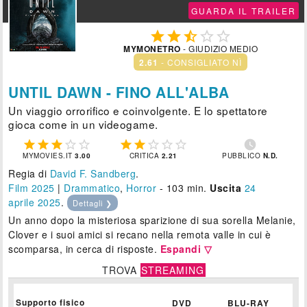
GUARDA IL TRAILER





MYMONETRO
- GIUDIZIO MEDIO
2.61
- CONSIGLIATO NÌ
UNTIL DAWN - FINO ALL'ALBA
Un viaggio orrorifico e coinvolgente. E lo spettatore
gioca come in un videogame.











MYMOVIES.IT
3.00
CRITICA
2.21
PUBBLICO
N.D.
Regia di
David F. Sandberg
.
Film 2025
|
Drammatico
,
Horror
- 103 min.
Uscita
24
aprile 2025
.
Dettagli ❯
Un anno dopo la misteriosa sparizione di sua sorella Melanie,
Clover e i suoi amici si recano nella remota valle in cui è
scomparsa, in cerca di risposte.
Espandi ▽
TROVA
STREAMING
Supporto fisico
DVD
BLU-RAY