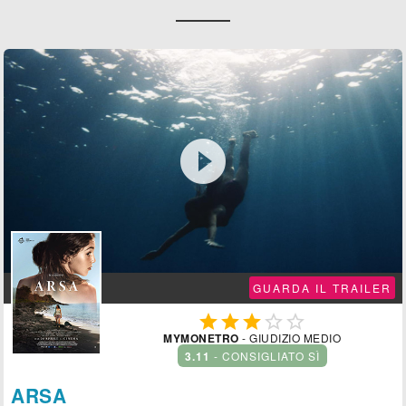

GUARDA IL TRAILER





MYMONETRO
- GIUDIZIO MEDIO
3.11
- CONSIGLIATO SÌ
ARSA