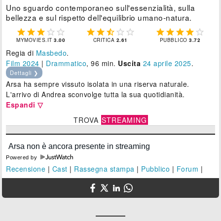
Uno sguardo contemporaneo sull'essenzialità, sulla
bellezza e sul rispetto dell'equilibrio umano-natura.















MYMOVIES.IT
3.00
CRITICA
2.61
PUBBLICO
3.72
Regia di
Masbedo
.
Film 2024
|
Drammatico
, 96 min.
Uscita
24
aprile 2025
.
Dettagli ❯
Arsa ha sempre vissuto isolata in una riserva naturale.
L'arrivo di Andrea sconvolge tutta la sua quotidianità.
Espandi ▽
TROVA
STREAMING
Powered by
Recensione
|
Cast
|
Rassegna stampa
|
Pubblico
|
Forum
|