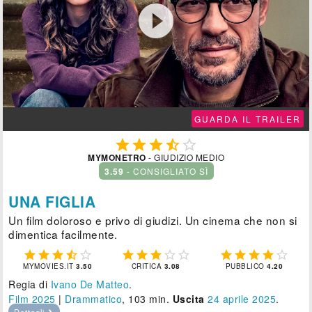

GUARDA IL TRAILER





MYMONETRO
- GIUDIZIO MEDIO
3.59
- CONSIGLIATO SÌ
UNA FIGLIA
Un film doloroso e privo di giudizi. Un cinema che non si
dimentica facilmente.















MYMOVIES.IT
3.50
CRITICA
3.08
PUBBLICO
4.20
Regia di
Ivano De Matteo
.
Film 2025
|
Drammatico
, 103 min.
Uscita
24
aprile 2025
.
Dettagli ❯