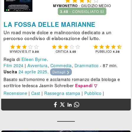





MYMONETRO
- GIUDIZIO MEDIO
3.48
- CONSIGLIATO SÌ
LA FOSSA DELLE MARIANNE
Un road movie dolce e malinconico dedicato a un
percorso condiviso di elaborazione del lutto.















MYMOVIES.IT
3.00
CRITICA
3.05
PUBBLICO
4.38
Regia di
Eileen Byrne
.
Film 2024
|
Avventura
,
Commedia
,
Drammatico
- 87 min.
Uscita
24
aprile 2025
.
Dettagli ❯
Basato sull'omonimo e acclamato romanzo della biologa e
scrittrice tedesca Jasmin Schreiber
Espandi ▽
Recensione
|
Cast
|
Rassegna stampa
|
Pubblico
|