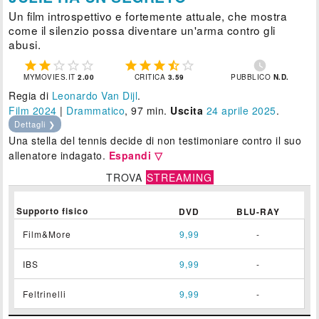
Un film introspettivo e fortemente attuale, che mostra
come il silenzio possa diventare un'arma contro gli
abusi.











MYMOVIES.IT
2.00
CRITICA
3.59
PUBBLICO
N.D.
Regia di
Leonardo Van Dijl
.
Film 2024
|
Drammatico
, 97 min.
Uscita
24
aprile 2025
.
Dettagli ❯
Una stella del tennis decide di non testimoniare contro il suo
allenatore indagato.
Espandi ▽
TROVA
STREAMING
Supporto fisico
DVD
BLU-RAY
Film&More
9,99
-
IBS
9,99
-
Feltrinelli
9,99
-