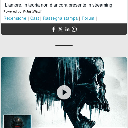
Powered by
Recensione
|
Cast
|
Rassegna stampa
|
Forum
|
