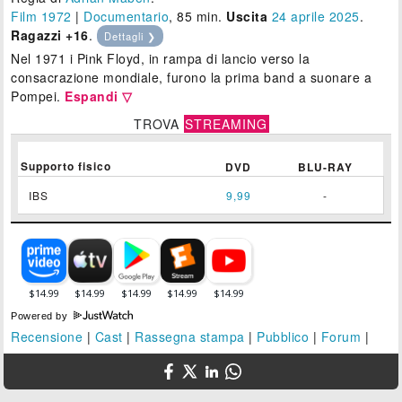
Film 1972
|
Documentario
, 85 min.
Uscita
24
aprile 2025
.
Ragazzi +16
.
Dettagli ❯
Nel 1971 i Pink Floyd, in rampa di lancio verso la
consacrazione mondiale, furono la prima band a suonare a
Pompei.
Espandi ▽
TROVA
STREAMING
Supporto fisico
DVD
BLU-RAY
IBS
9,99
-
Powered by
Recensione
|
Cast
|
Rassegna stampa
|
Pubblico
|
Forum
|