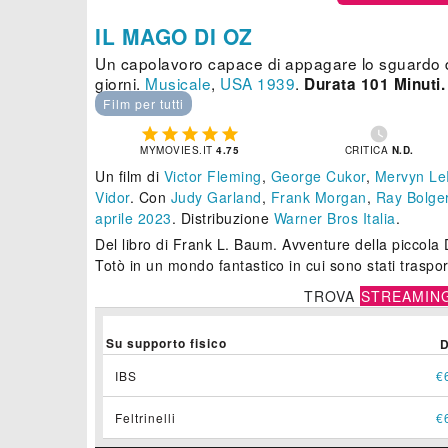
IL MAGO DI OZ
Un capolavoro capace di appagare lo sguardo de
giorni.
Musicale
,
USA
1939
.
Durata 101 Minuti.
Film per tutti






MYMOVIES.IT
4.75
CRITICA
N.D.
Un film di
Victor Fleming
,
George Cukor
,
Mervyn Le
Vidor
.
Con
Judy Garland
,
Frank Morgan
,
Ray Bolge
aprile 2023
. Distribuzione
Warner Bros Italia
.
Del libro di Frank L. Baum. Avventure della piccola
Totò in un mondo fantastico in cui sono stati traspor
TROVA
STREAMIN
Su supporto fisico
IBS
€
Feltrinelli
€