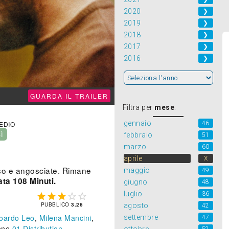
2020
❯
2019
❯
2018
❯
2017
❯
2016
❯
GUARDA IL TRAILER
Filtra per
mese
:
gennaio
46
MEDIO
SÌ
febbraio
51
marzo
60
aprile
X
oso e angosciate. Rimane
maggio
49
ta 108 Minuti.
giugno
48
luglio
36





PUBBLICO
3.26
agosto
42
oardo Leo
,
Milena Mancini
,
settembre
47
ione
01 Distribution
.