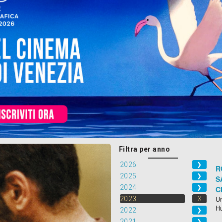
Filtra per anno
2026
❯
R
2025
❯
S
2024
❯
C
2023
Un
X
H
2022
❯
2021
❯