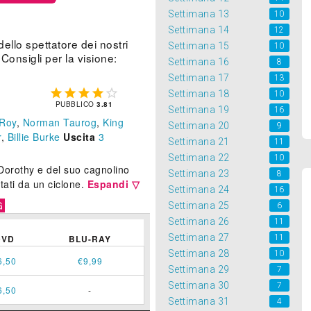
Settimana 13
10
Settimana 14
12
llo spettatore dei nostri
Settimana 15
10
Consigli per la visione:
Settimana 16
8
Settimana 17
13





Settimana 18
10
PUBBLICO
3.81
Settimana 19
16
Roy
,
Norman Taurog
,
King
Settimana 20
9
r
,
Billie Burke
Uscita
3
Settimana 21
11
Settimana 22
10
 Dorothy e del suo cagnolino
Settimana 23
8
tati da un ciclone.
Espandi ▽
Settimana 24
16
G
Settimana 25
6
Settimana 26
11
Settimana 27
11
DVD
BLU-RAY
Settimana 28
10
6,50
€9,99
Settimana 29
7
Settimana 30
7
6,50
-
Settimana 31
4