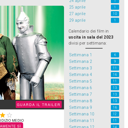
24 aprile
1
25 aprile
1
27 aprile
10
29 aprile
1
Calendario dei film in
uscita in sala del 2023
divisi per settimana:
Settimana 1
6
Settimana 2
9
Settimana 3
11
Settimana 4
16
Settimana 5
11
Settimana 6
13
Settimana 7
13
Settimana 8
13
GUARDA IL TRAILER
Settimana 9
16
Settimana 10


12
UDIZIO MEDIO
Settimana 11
11
TAMENTE SÌ
Settimana 12
14