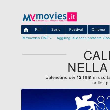

Film
Serie
Festival
Cinema
MYmovies ONE »
Aggiungi alle fonti preferite Go
CAL
NELLA
Calendario dei
in uscita
12 film
ordina p