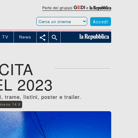
Parte del gruppo
e
Accedi


TV
News
CITA
L 2023
trame, listini, poster e trailer.
imana 14 X