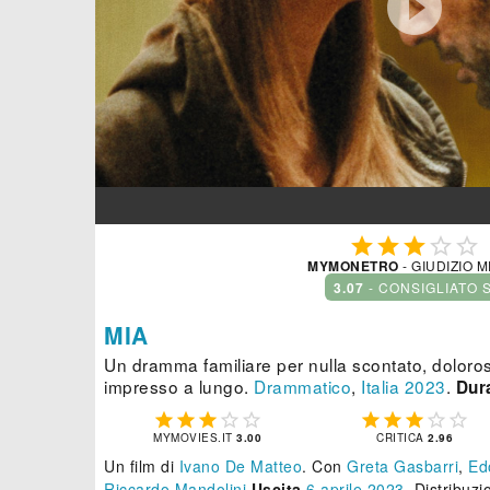






MYMONETRO
- GIUDIZIO 
3.07
- CONSIGLIATO 
MIA
Un dramma familiare per nulla scontato, dolor
impresso a lungo.
Drammatico
,
Italia
2023
.
Dura










MYMOVIES.IT
3.00
CRITICA
2.96
Un film di
Ivano De Matteo
.
Con
Greta Gasbarri
,
Ed
Riccardo Mandolini
Uscita
6
aprile 2023
. Distribuz