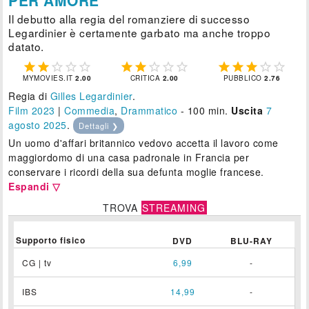
Il debutto alla regia del romanziere di successo
Legardinier è certamente garbato ma anche troppo
datato.















MYMOVIES.IT
2.00
CRITICA
2.00
PUBBLICO
2.76
Regia di
Gilles Legardinier
.
Film 2023
|
Commedia
,
Drammatico
- 100 min.
Uscita
7
agosto 2025
.
Dettagli ❯
Un uomo d'affari britannico vedovo accetta il lavoro come
maggiordomo di una casa padronale in Francia per
conservare i ricordi della sua defunta moglie francese.
Espandi ▽
TROVA
STREAMING
Supporto fisico
DVD
BLU-RAY
CG | tv
6,99
-
IBS
14,99
-