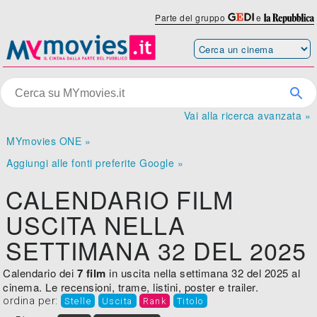
Parte del gruppo
e
Vai alla ricerca avanzata »
MYmovies ONE »
Aggiungi alle fonti preferite Google »
CALENDARIO FILM
USCITA NELLA
SETTIMANA 32 DEL 2025
Calendario dei
7 film
in uscita nella settimana 32 del 2025 al
cinema. Le recensioni, trame, listini, poster e trailer.
ordina per:
Stelle
Uscita
Rank
Titolo