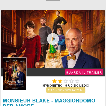

GUARDA IL TRAILER





MYMONETRO
- GIUDIZIO MEDIO
2.25
- CONSIGLIATO NÌ
MONSIEUR BLAKE - MAGGIORDOMO
PER AMORE