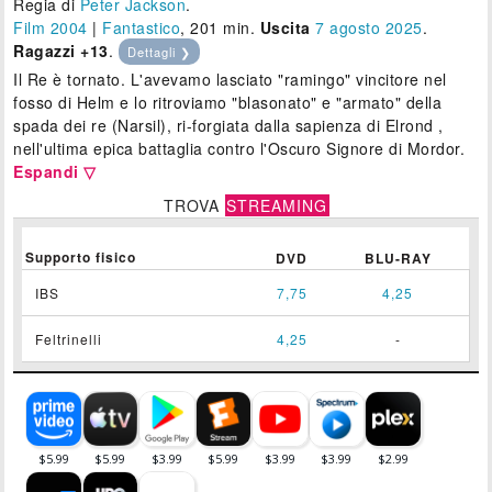
Regia di
Peter Jackson
.
Film 2004
|
Fantastico
, 201 min.
Uscita
7
agosto 2025
.
Ragazzi +13
.
Dettagli ❯
Il Re è tornato. L'avevamo lasciato "ramingo" vincitore nel
fosso di Helm e lo ritroviamo "blasonato" e "armato" della
spada dei re (Narsil), ri-forgiata dalla sapienza di Elrond ,
nell'ultima epica battaglia contro l'Oscuro Signore di Mordor.
Espandi ▽
TROVA
STREAMING
Supporto fisico
DVD
BLU-RAY
IBS
7,75
4,25
Feltrinelli
4,25
-