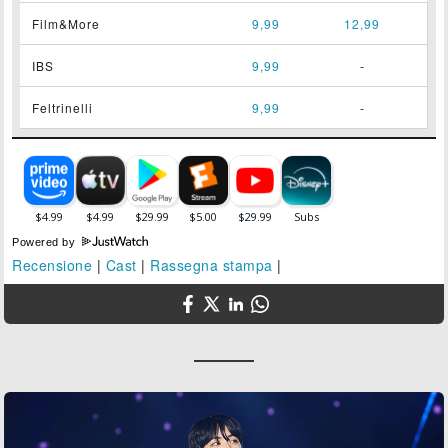
Film&More
9,99
12,99
IBS
9,99
-
Feltrinelli
9,99
-
Powered by
Recensione
|
Cast
|
Rassegna stampa
|