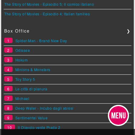
The Story of Movies - Episodio 5: Il comico italiano
The Story of Movies - Episodio 4: Italian families
Box Office
❯
1
Spider-Man - Brand New Day
2
Odissea
3
Hokum
4
Minions & Monsters
5
Toy Story 5
6
Le città di pianura
7
Michael
8
Deep Water - Incubo dagli abissi
9
Sentimental Value
10
Il Diavolo veste Prada 2