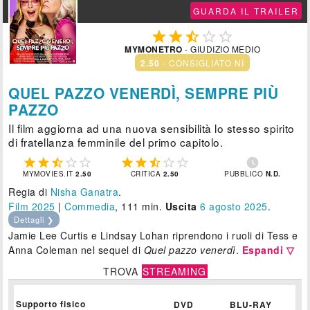
GUARDA IL TRAILER





MYMONETRO
- GIUDIZIO MEDIO
2.50
- CONSIGLIATO NÌ
QUEL PAZZO VENERDÌ, SEMPRE PIÙ
PAZZO
Il film aggiorna ad una nuova sensibilità lo stesso spirito
di fratellanza femminile del primo capitolo.











MYMOVIES.IT
2.50
CRITICA
2.50
PUBBLICO
N.D.
Regia di
Nisha Ganatra
.
Film 2025
|
Commedia
, 111 min.
Uscita
6
agosto 2025
.
Dettagli ❯
Jamie Lee Curtis e Lindsay Lohan riprendono i ruoli di Tess e
Anna Coleman nel sequel di
Quel pazzo venerdì
.
Espandi ▽
TROVA
STREAMING
Supporto fisico
DVD
BLU-RAY