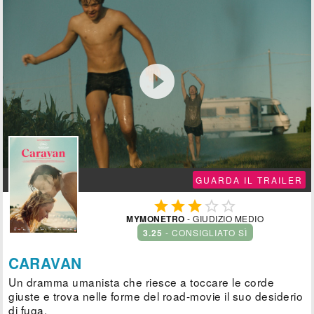

GUARDA IL TRAILER





MYMONETRO
- GIUDIZIO MEDIO
3.25
- CONSIGLIATO SÌ
CARAVAN
Un dramma umanista che riesce a toccare le corde
giuste e trova nelle forme del road-movie il suo desiderio
di fuga.