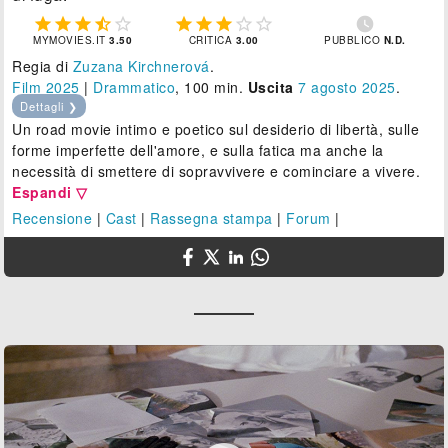











MYMOVIES.IT
3.50
CRITICA
3.00
PUBBLICO
N.D.
Regia di
Zuzana Kirchnerová
.
Film 2025
|
Drammatico
, 100 min.
Uscita
7
agosto 2025
.
Dettagli ❯
Un road movie intimo e poetico sul desiderio di libertà, sulle
forme imperfette dell'amore, e sulla fatica ma anche la
necessità di smettere di sopravvivere e cominciare a vivere.
Espandi ▽
Recensione
|
Cast
|
Rassegna stampa
|
Forum
|