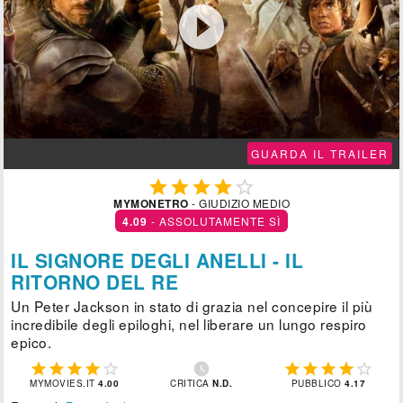

GUARDA IL TRAILER





MYMONETRO
- GIUDIZIO MEDIO
4.09
- ASSOLUTAMENTE SÌ
IL SIGNORE DEGLI ANELLI - IL
RITORNO DEL RE
Un Peter Jackson in stato di grazia nel concepire il più
incredibile degli epiloghi, nel liberare un lungo respiro
epico.











MYMOVIES.IT
4.00
CRITICA
N.D.
PUBBLICO
4.17