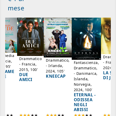
mese
mmedia
Dramm
Drammatico
Drammatico,
rancia,
- Franc
Fantascienza,
- Francia,
- Irlanda,
17, 95'
2024, 7
Drammatico,
2015, 100'
2024, 105'
ADAME
LA SC
- Danimarca,
DUE
KNEECAP
YDE
DI JO
Islanda,
AMICI
Norvegia,
2024, 100'
ETERNAL -
ODISSEA
NEGLI
ABISSI