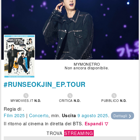
MYMONETRO
Non ancora disponibile.
#RUNSEOKJIN_EP.TOUR



MYMOVIES.IT
N.D.
CRITICA
N.D.
PUBBLICO
N.D.
Regia di .
Film 2025
|
Concerto
, min.
Uscita
9
agosto 2025
.
Dettagli ❯
Il ritorno al cinema in diretta dei BTS.
Espandi ▽
TROVA
STREAMING