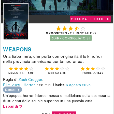
GUARDA IL TRAILER





MYMONETRO
- GIUDIZIO MEDIO
3.49
- CONSIGLIATO SÌ
WEAPONS
Una fiaba nera, che porta con originalità il folk horror
nella provincia americana contemporanea.















MYMOVIES.IT
4.00
CRITICA
3.25
PUBBLICO
3.22
Regia di
Zach Cregger
.
Film 2025
|
Horror
, 128 min.
Uscita
6
agosto 2025
.
Dettagli ❯
Un'epopea horror interconnessa e multipiano sulla scomparsa
di studenti delle scuole superiori in una piccola città.
Espandi ▽
TROVA
STREAMING