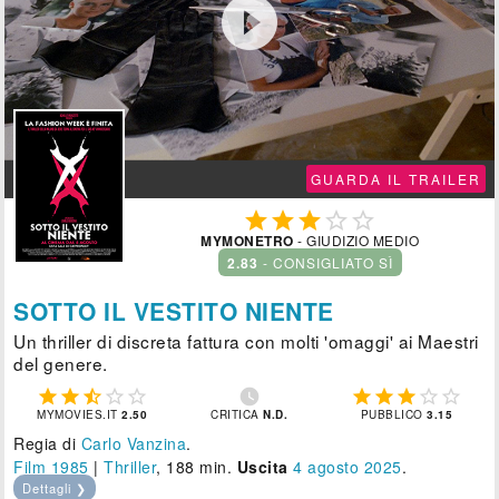

GUARDA IL TRAILER





MYMONETRO
- GIUDIZIO MEDIO
2.83
- CONSIGLIATO SÌ
SOTTO IL VESTITO NIENTE
Un thriller di discreta fattura con molti 'omaggi' ai Maestri
del genere.











MYMOVIES.IT
2.50
CRITICA
N.D.
PUBBLICO
3.15
Regia di
Carlo Vanzina
.
Film 1985
|
Thriller
, 188 min.
Uscita
4
agosto 2025
.
Dettagli ❯