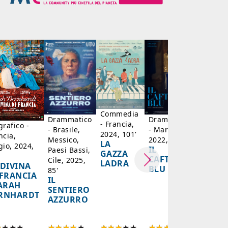
Dramma
- Franc
2023, 1
MON
CRIME 
COLP
SONO 
Commedia
Drammatico
Drammatico
- Francia,
grafico -
- Brasile,
- Marocco,
2024, 101'
ncia,
Messico,
2022, 122'
LA
gio, 2024,
IL
Paesi Bassi,
GAZZA
CAFTANO
Cile, 2025,
LADRA
 DIVINA
BLU
85'
 FRANCIA
IL
SARAH
SENTIERO
RNHARDT
AZZURRO