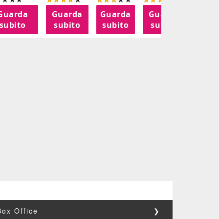
Guarda
Guarda
Guarda
Guarda
Gua
subito
subito
subito
subito
sub
Box Office
❯