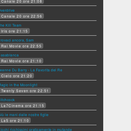
Canale 20 ore 21:08
verdrive
Canale 20 ore 22:56
he Kill Team
Iris ore 21:15
rovaci ancora, Sam
Rai Movie ore 22:55
Casablanca
Rai Movie ore 21:10
eanne Du Barry - La Favorita del Re
Cielo ore 21:20
agic in the Moonlight
Twenty Seven ore 22:51
itchcock
La7Cinema ore 21:15
iù le mani dalle nostre figlie
La5 ore 21:10
icchi ricchissimi praticamente in mutande