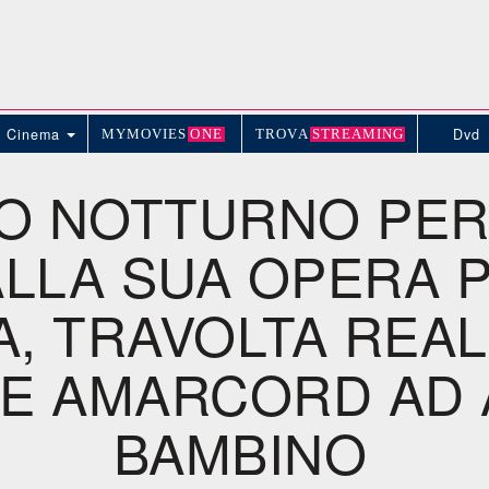
Cinema
Dvd
MYMOVIE
S
ONE
TROV
A
STREAMING
O NOTTURNO PER
ALLA SUA OPERA 
A, TRAVOLTA REAL
E AMARCORD AD A
BAMBINO