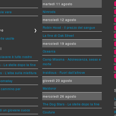
martedì 11 agosto
Nimrods
ole vere
mercoledì 12 agosto
Robin Hood - Il prezzo del sangue
ve
❯
La fine di Oak Street
lle uscite
mercoledì 19 agosto
i
Oceania
 piacere è tutto nostro
Camp Miasma - Adolescenza, sesso e
morte
- Le stelle dopo la fine
Insidious - Fuori dall'altrove
- L'alba sulla mietitura
giovedì 20 agosto
Doomsday
Maldoror
n cammino per
mercoledì 26 agosto
U
The Dog Stars - Le stelle dopo la fine
 di un giovane cuoco
Couture