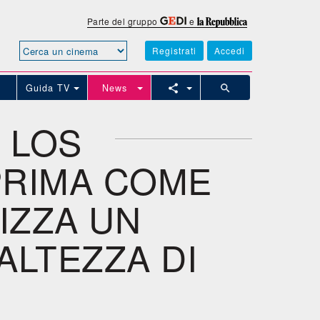
Parte del gruppo
e
Registrati
Accedi
Guida TV
News
 LOS
PRIMA COME
IZZA UN
LTEZZA DI