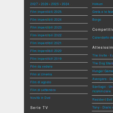
2027
-
2026
-
2025
-
2024
Hokum
Film imperdibili 2025
Greta e le fav
Film imperdibili 2024
Borgo
Film imperdibili 2023
Competiti
Film imperdibili 2022
Calendario de
Film imperdibili 2021
Attesissim
Film imperdibili 2020
The Invite - Il
Film imperdibili 2019
The Dog Stars 
Film da vedere
Hunger Games 
Film al cinema
Avengers - 
Film di agosto
Santiago - U
Film di settembre
ricominciare
Novità in Dvd
Resident Evil
Serie TV
Tony - Diario