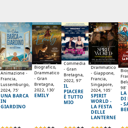
Commedia
Biografico,
Drammatico
- Gran
Bio
Drammatico
Animazione -
- Giappone,
Bretagna,
Fra
- Gran
Francia,
Francia,
2022, 97'
Bel
Bretagna,
Lussemburgo,
Singapore,
IL
98'
2022, 130'
2024, 75'
2024, 105'
PIACERE
LA
EMILY
UNA BARCA
SPIRIT
È TUTTO
DI
IN
WORLD -
MIO
- 
GIARDINO
LA FESTA
BE
DELLE
LANTERNE