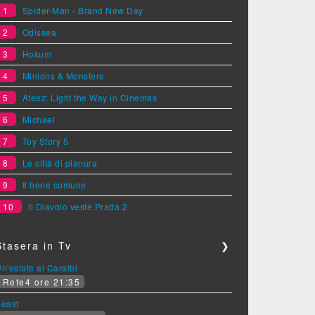
1
Spider-Man - Brand New Day
2
Odissea
3
Hokum
4
Minions & Monsters
5
Ateez: Light the Way in Cinemas
6
Michael
7
Toy Story 5
8
Le città di pianura
9
Il bene comune
10
Il Diavolo veste Prada 2
Stasera in Tv
❯
n'estate ai Caraibi
Rete4 ore 21:35
Beast