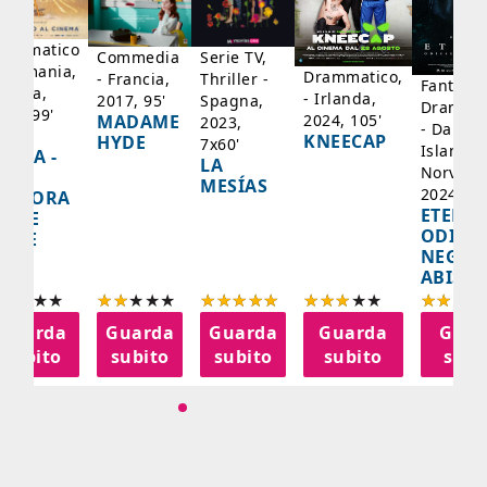
rammatico
Serie TV,
Commedia
 Germania,
Drammatico,
Thriller -
- Francia,
Fantasci
rancia,
- Irlanda,
Spagna,
2017, 95'
Drammat
025, 99'
2024, 105'
MADAME
2023,
- Danima
ADY
KNEECAP
HYDE
7x60'
Islanda,
AZCA -
LA
Norvegi
A
MESÍAS
2024, 10
IGNORA
ETERNA
ELLE
ODISS
INEE
NEGLI
ABISSI
Guarda
Guarda
Guarda
Guarda
Guar
subito
subito
subito
subito
subi