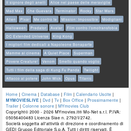
Il signore degli anelli
Alice nel paese delle meraviglie
Mad Max
Che Guevara
Terminator
Rocky
Star Wars
Alien
Pixar
Me contro te
Mission: Impossible
Modigliani
Halloween
Predator
Avatar
Film contro l'omotransfobia
DC Extended Universe
King Kong
I migliori film dedicati a Napoleone Bonaparte
Mamme al cinema
A Quiet Place
Superman
Povere Creature!
Venom
Smetto quando voglio
Tutti i film della saga di Kung Fu Panda
Twilight
Attacco al potere
John Wick
Opus
Titanic
Home
|
Cinema
|
Database
|
Film
|
Calendario Uscite
|
MYMOVIESLIVE
|
Dvd
|
Tv
|
Box Office
|
Prossimamente
|
Trailer
|
Colonne sonore
|
MYmovies Club
Copyright© 2000 - 2026 MYmovies.it® Mo-Net s.r.l. P.IVA:
05056400483 Licenza Siae n. 2792/I/2742.
Società soggetta all'attività di direzione e coordinamento di
GEDI Gruppo Editoriale S.p.A. Tutti i diritti riservati. È