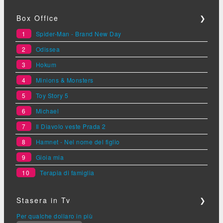
Box Office
❯
1
Spider-Man - Brand New Day
2
Odissea
3
Hokum
4
Minions & Monsters
5
Toy Story 5
6
Michael
7
Il Diavolo veste Prada 2
8
Hamnet - Nel nome del figlio
9
Gioia mia
10
Terapia di famiglia
Stasera in Tv
❯
Per qualche dollaro in più