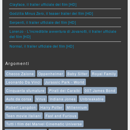
Clayface, il trailer ufficiale del film [HD]
Godzilla Minus Zero, il teaser trailer del film [HD]
Serpenti, il trailer ufficiale del film [HD]
Lorenzo - L'incredibile avventura di Jovanotti, il trailer ufficiale
del film [HD]
Normal, il trailer ufficiale del film [HD]
Argomenti
Checco Zalone
Oppenheimer
Baby Sitter
Royal Family
Leonardo Da Vinci
Jurassic Park - World
Cinquanta sfumature
Pirati dei Caraibi
007 James Bond
Auto da corsa
Virus
Indiana Jones
Unbreakable
Robert Langdon
Harry Potter
Millennium
Teen movie italiani
Fast and Furious
Tutti i film del Marvel Cinematic Universe