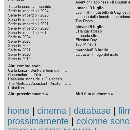
Agent of Happiness - Il Bhutan e 
Tutte le serie tv imperdibili
lunedì 13 luglio
Serie tv imperdibili 2024
Lupin III - Il castello di Cagliostr
Serie tv imperdibili 2023
La casa dalle finestre che ridono
Serie tv imperdibili 2022
The Doors
Serie tv imperdibili 2021
giovedì 9 luglio
Serie tv imperdibili 2020
L'Hangar Rosso
Serie tv imperdibili 2019
Il mondo oltre
Serie tv 2024
Election Day
Serie tv 2023
165' Mineurs
Serie tv 2022
Serie tv 2021
mercoledì 8 luglio
Serie tv 2020
La casa - Il rogo del male
Serie tv 2019
Altri coming soon
Carla Lonzi - Dentro e fuori dal m...
Cocomelon - Il Film
L'assurda storia della Gialappa's ...
The Mortuary Assistant - Anatomia ...
I Nisidiani
Altri prossimamente »
Altri film al cinema »
home
|
cinema
|
database
|
fil
prossimamente
|
colonne sono