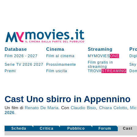
Database
Cinema
Streaming
Pr
Film 2026
-
2027
Film al cinema
MYMOVIES
ONE
Digi
Film gratis in
Serie TV
2026
2027
Prossimamente
Sky
streaming
Premi
Film uscita
TROVA
STREAMING
Dom
Cast Uno sbirro in Appennino
Un film di
Renato De Maria
. Con
Claudio Bisio
,
Chiara Celotto
,
Mic
2026
.
Scheda
Critica
Pubblico
Forum
Cast