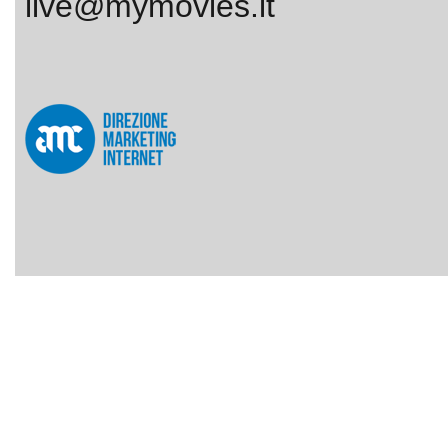
live@mymovies.it