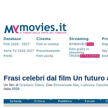
Database
Cinema
Streaming
Pr
Film 2026
-
2027
Film al cinema
MYMOVIES
ONE
Digi
Film gratis in
Serie TV
2026
2027
Prossimamente
Sky
streaming
Premi
Film uscita
TROVA
STREAMING
Dom
Frasi celebri dal film Un futuro 
Un film di
Graziano Diana
. Con
Emmanuele Aita
,
Ludovica Ciaschet
Italia
2026
.
Scheda
Critica
Pubblico
Forum
C