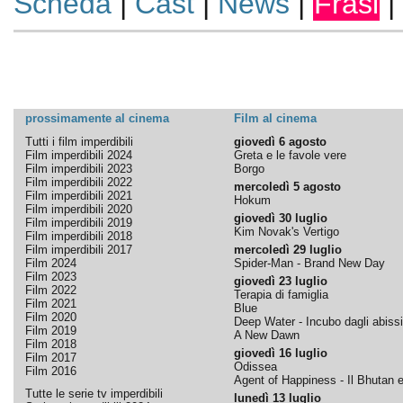
Scheda
|
Cast
|
News
|
Frasi
|
prossimamente al cinema
Film al cinema
Tutti i film imperdibili
giovedì 6 agosto
Film imperdibili 2024
Greta e le favole vere
Film imperdibili 2023
Borgo
Film imperdibili 2022
mercoledì 5 agosto
Film imperdibili 2021
Hokum
Film imperdibili 2020
giovedì 30 luglio
Film imperdibili 2019
Kim Novak's Vertigo
Film imperdibili 2018
Film imperdibili 2017
mercoledì 29 luglio
Film 2024
Spider-Man - Brand New Day
Film 2023
giovedì 23 luglio
Film 2022
Terapia di famiglia
Film 2021
Blue
Film 2020
Deep Water - Incubo dagli abissi
Film 2019
A New Dawn
Film 2018
giovedì 16 luglio
Film 2017
Odissea
Film 2016
Agent of Happiness - Il Bhutan e 
Tutte le serie tv imperdibili
lunedì 13 luglio