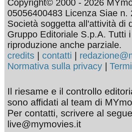
Copyright© 2000 - 2026 MYmov
05056400483 Licenza Siae n. 
Società soggetta all'attività d
Gruppo Editoriale S.p.A. Tutti i d
riproduzione anche parziale.
credits
|
contatti
|
redazione@m
Normativa sulla privacy
|
Termi
Il riesame e il controllo editor
sono affidati al team di MYmov
Per contatti, scrivere al segue
live@mymovies.it