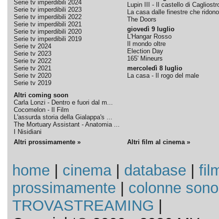
Serie tv imperdibili 2024
Lupin III - Il castello di Cagliostr
Serie tv imperdibili 2023
La casa dalle finestre che ridono
Serie tv imperdibili 2022
The Doors
Serie tv imperdibili 2021
giovedì 9 luglio
Serie tv imperdibili 2020
L'Hangar Rosso
Serie tv imperdibili 2019
Il mondo oltre
Serie tv 2024
Election Day
Serie tv 2023
165' Mineurs
Serie tv 2022
Serie tv 2021
mercoledì 8 luglio
Serie tv 2020
La casa - Il rogo del male
Serie tv 2019
Altri coming soon
Carla Lonzi - Dentro e fuori dal m...
Cocomelon - Il Film
L'assurda storia della Gialappa's ...
The Mortuary Assistant - Anatomia ...
I Nisidiani
Altri prossimamente »
Altri film al cinema »
home
|
cinema
|
database
|
fil
prossimamente
|
colonne sono
TROVASTREAMING
|