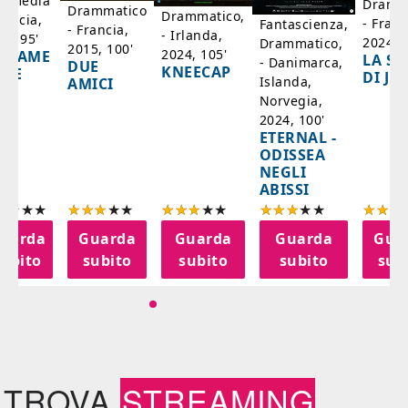
mmedia
Dramm
Drammatico
Drammatico,
rancia,
- Franc
Fantascienza,
- Francia,
- Irlanda,
17, 95'
2024, 7
Drammatico,
2015, 100'
2024, 105'
ADAME
LA SC
- Danimarca,
DUE
KNEECAP
YDE
DI JO
Islanda,
AMICI
Norvegia,
2024, 100'
ETERNAL -
ODISSEA
NEGLI
ABISSI
uarda
Guarda
Guarda
Guarda
Gua
subito
subito
subito
subito
sub
TROVA
STREAMING