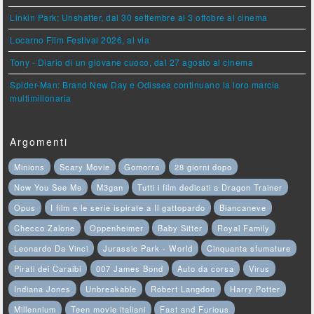
Linkin Park: Unshatter, dal 30 settembre al 3 ottobre al cinema
Locarno Film Festival 2026, al via
Tony - Diario di un giovane cuoco, dal 27 agosto al cinema
Spider-Man: Brand New Day e Odissea continuano la loro marcia
multimilionaria
Argomenti
Minions
Scary Movie
Gomorra
28 giorni dopo
Now You See Me
M3gan
Tutti i film dedicati a Dragon Trainer
Opus
I film e le serie ispirate a Il gattopardo
Biancaneve
Checco Zalone
Oppenheimer
Baby Sitter
Royal Family
Leonardo Da Vinci
Jurassic Park - World
Cinquanta sfumature
Pirati dei Caraibi
007 James Bond
Auto da corsa
Virus
Indiana Jones
Unbreakable
Robert Langdon
Harry Potter
Millennium
Teen movie italiani
Fast and Furious