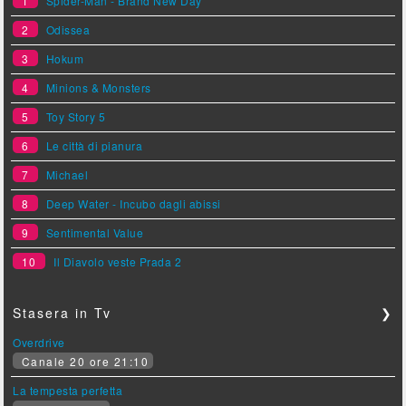
1
Spider-Man - Brand New Day
2
Odissea
3
Hokum
4
Minions & Monsters
5
Toy Story 5
6
Le città di pianura
7
Michael
8
Deep Water - Incubo dagli abissi
9
Sentimental Value
10
Il Diavolo veste Prada 2
Stasera in Tv
❯
Overdrive
Canale 20 ore 21:10
La tempesta perfetta