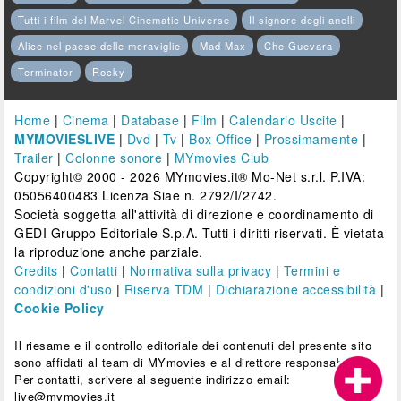
Tutti i film del Marvel Cinematic Universe
Il signore degli anelli
Alice nel paese delle meraviglie
Mad Max
Che Guevara
Terminator
Rocky
Home
|
Cinema
|
Database
|
Film
|
Calendario Uscite
|
MYMOVIESLIVE
|
Dvd
|
Tv
|
Box Office
|
Prossimamente
|
Trailer
|
Colonne sonore
|
MYmovies Club
Copyright© 2000 - 2026 MYmovies.it® Mo-Net s.r.l. P.IVA:
05056400483 Licenza Siae n. 2792/I/2742.
Società soggetta all'attività di direzione e coordinamento di
GEDI Gruppo Editoriale S.p.A. Tutti i diritti riservati. È vietata
la riproduzione anche parziale.
Credits
|
Contatti
|
Normativa sulla privacy
|
Termini e
condizioni d'uso
|
Riserva TDM
|
Dichiarazione accessibilità
|
Cookie Policy
Il riesame e il controllo editoriale dei contenuti del presente sito
sono affidati al team di MYmovies e al direttore responsabile.
Per contatti, scrivere al seguente indirizzo email:
live@mymovies.it