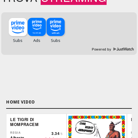
Powered by
HOME VIDEO
LE TIGRI DI
DE
MOMPRACEM
REGIA
3.34
REG
/5
Alberto
Ale